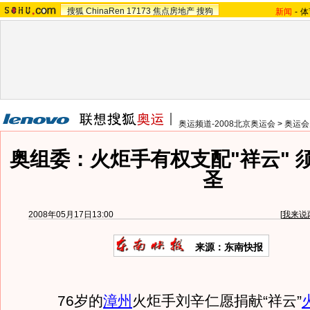
搜狐
ChinaRen
17173
焦点房地产
搜狗
新闻
-
体
奥运频道-2008北京奥运会
>
奥运会
奥组委：火炬手有权支配"祥云" 
圣
2008年05月17日13:00
[
我来说
来源：东南快报
76岁的
漳州
火炬手刘辛仁愿捐献“祥云”