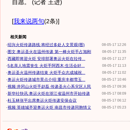
自愿。 (记者 王进)
[
我来说两句
(2条)
]
相关新闻
·
绍兴火炬传递路线:将经过多处人文景观(图)
08-05-17 12:26
·
图文:奥运圣火在温州传递 第一棒火炬手占旭刚
08-05-17 11:35
·
西藏即将迎火炬 安排部署奥运火炬在拉传...
08-05-17 11:27
·
5名亲人地震丧生 火炬手阿西木:生活会好...
08-05-17 11:13
·
奥运圣火温州传递结束 火炬手众志成城祝...
08-05-17 11:02
·
奥运火炬传递城市景点介绍:重庆丰都雪玉...
08-05-17 10:46
·
视频:井冈山火炬手赵磊 传递圣火心系灾区人民
08-05-17 09:36
·
新华社快讯:奥运火炬在浙江省温州市开始传递
08-05-17 08:09
·
杜玉林张平出席奥运火炬传递安保会议
08-05-17 06:12
·
视频:英雄城齐迎奥运火炬 南昌市传递同胞情义
08-05-17 05:23