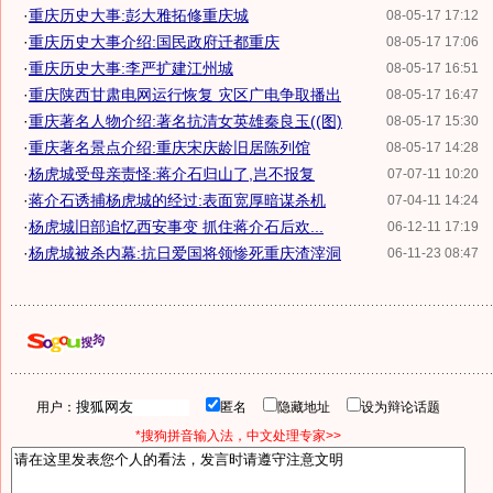
·
重庆历史大事:彭大雅拓修重庆城
08-05-17 17:12
·
重庆历史大事介绍:国民政府迁都重庆
08-05-17 17:06
·
重庆历史大事:李严扩建江州城
08-05-17 16:51
·
重庆陕西甘肃电网运行恢复 灾区广电争取播出
08-05-17 16:47
·
重庆著名人物介绍:著名抗清女英雄秦良玉((图)
08-05-17 15:30
·
重庆著名景点介绍:重庆宋庆龄旧居陈列馆
08-05-17 14:28
·
杨虎城受母亲责怪:蒋介石归山了,岂不报复
07-07-11 10:20
·
蒋介石诱捕杨虎城的经过:表面宽厚暗谋杀机
07-04-11 14:24
·
杨虎城旧部追忆西安事变 抓住蒋介石后欢...
06-12-11 17:19
·
杨虎城被杀内幕:抗日爱国将领惨死重庆渣滓洞
06-11-23 08:47
用户：
匿名
隐藏地址
设为辩论话题
*搜狗拼音输入法，中文处理专家>>