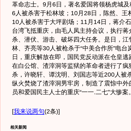
革命志士。9月6日，著名爱国将领杨虎城及
6人被杀害于松林坡；10月28日，陈然、王
10人被杀害于大坪剧场；11月14日，蒋介
台湾飞抵重庆，由毛人凤主持会议，执行蒋
杀、潜伏、游击、破坏四大任务。是日，江
林、齐亮等30人被枪杀于“中美合作所”电台岚
日，重庆解放在即，国民党反动派在仓皇逃
在白公馆、渣滓洞等监狱的革命者进行了疯
杀，许晓轩、谭沈明、刘国志等近200人被
纵火焚烧了渣滓洞男牢房，制造了震惊中外
员和爱国民主人士的重庆“一一.二七”大
[
我来说两句
(2条)
]
相关新闻