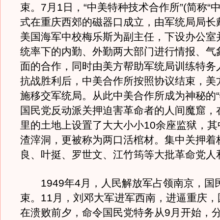
束。7月1日，“中美特种技术合作所”(简称“中
式在重庆西郊的磁器口成立，由军统局局长
美国海军中校梅乐斯为副主任，下设办公室
统率下的内勤、外勤两大部门进行情报、气
面的合作，同时由美方帮助军统局训练特务人
抗战胜利后，中美合作所按照协议结束，美
施移交军统局。从此中美合作所成为神秘的“
国民党反动派关押迫害革命者的人间魔窟，
里的土地上设置了大大小小10余座监狱，其
渣滓洞，更被称为两口活棺材。集中关押着
良、叶挺、罗世文、江竹筠等大批革命党人
1949年4月，人民解放军占领南京，国
束。11月，刘邓大军进军西南，进逼重庆，
在溃败前夕，命令国民党特务从9月开始，