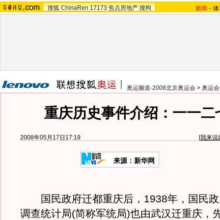
搜狐
ChinaRen
17173
焦点房地产
搜狗
新闻
-
体
奥运频道-2008北京奥运会
>
奥运会
重庆历史事件介绍：一一二
2008年05月17日17:19
[
我来说
来源：新华网
国民政府迁都重庆后，1938年，国民政
调查统计局(简称军统局)也由武汉迁重庆，