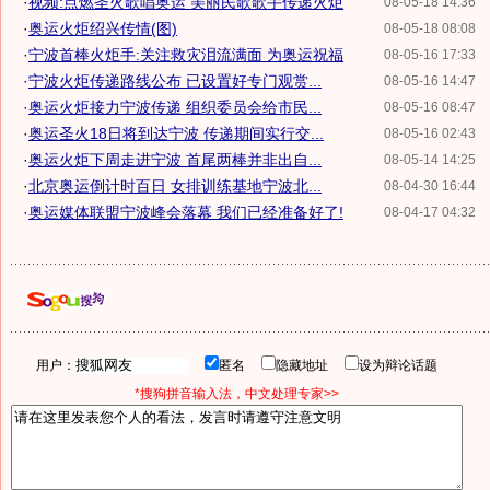
·
视频:点燃圣火歌唱奥运 美丽民歌歌手传递火炬
08-05-18 14:36
·
奥运火炬绍兴传情(图)
08-05-18 08:08
·
宁波首棒火炬手:关注救灾泪流满面 为奥运祝福
08-05-16 17:33
·
宁波火炬传递路线公布 已设置好专门观赏...
08-05-16 14:47
·
奥运火炬接力宁波传递 组织委员会给市民...
08-05-16 08:47
·
奥运圣火18日将到达宁波 传递期间实行交...
08-05-16 02:43
·
奥运火炬下周走进宁波 首尾两棒并非出自...
08-05-14 14:25
·
北京奥运倒计时百日 女排训练基地宁波北...
08-04-30 16:44
·
奥运媒体联盟宁波峰会落幕 我们已经准备好了!
08-04-17 04:32
用户：
匿名
隐藏地址
设为辩论话题
*搜狗拼音输入法，中文处理专家>>