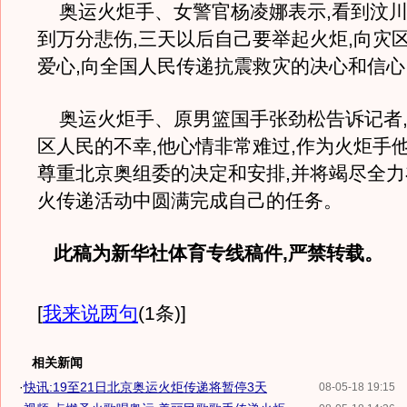
奥运火炬手、女警官杨凌娜表示,看到汶川
到万分悲伤,三天以后自己要举起火炬,向灾
爱心,向全国人民传递抗震救灾的决心和信心
奥运火炬手、原男篮国手张劲松告诉记者,
区人民的不幸,他心情非常难过,作为火炬手
尊重北京奥组委的决定和安排,并将竭尽全
火传递活动中圆满完成自己的任务。
此稿为新华社体育专线稿件,严禁转载。
[
我来说两句
(1条)
]
相关新闻
·
快讯:19至21日北京奥运火炬传递将暂停3天
08-05-18 19:15