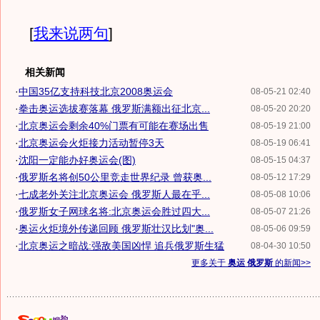
[
我来说两句
]
相关新闻
·
中国35亿支持科技北京2008奥运会
08-05-21 02:40
·
拳击奥运选拔赛落幕 俄罗斯满额出征北京...
08-05-20 20:20
·
北京奥运会剩余40%门票有可能在赛场出售
08-05-19 21:00
·
北京奥运会火炬接力活动暂停3天
08-05-19 06:41
·
沈阳一定能办好奥运会(图)
08-05-15 04:37
·
俄罗斯名将创50公里竞走世界纪录 曾获奥...
08-05-12 17:29
·
七成老外关注北京奥运会 俄罗斯人最在乎...
08-05-08 10:06
·
俄罗斯女子网球名将:北京奥运会胜过四大...
08-05-07 21:26
·
奥运火炬境外传递回顾 俄罗斯壮汉比划"奥...
08-05-06 09:59
·
北京奥运之暗战:强敌美国凶悍 追兵俄罗斯生猛
08-04-30 10:50
更多关于
奥运 俄罗斯
的新闻>>