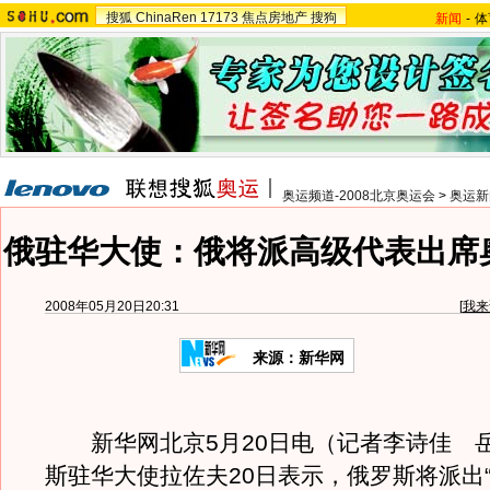
搜狐
ChinaRen
17173
焦点房地产
搜狗
新闻
-
体
奥运频道-2008北京奥运会
>
奥运新
俄驻华大使：俄将派高级代表出席
2008年05月20日20:31
[
我来
来源：新华网
新华网北京5月20日电（记者李诗佳 
斯驻华大使拉佐夫20日表示，俄罗斯将派出