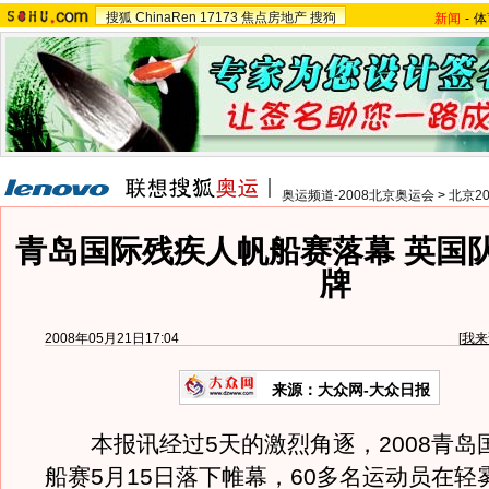
搜狐
ChinaRen
17173
焦点房地产
搜狗
新闻
-
体
奥运频道-2008北京奥运会
>
北京2
青岛国际残疾人帆船赛落幕 英国
牌
2008年05月21日17:04
[
我来
来源：大众网-大众日报
本报讯经过5天的激烈角逐，2008青岛
船赛5月15日落下帷幕，60多名运动员在轻