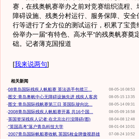
赛，在残奥帆赛举办之前对竞赛组织流程、
障碍设施、残奥分村运行、服务保障、安全
行等进行了全方位的测试运行，积累了宝贵
份举办一届“有特色、高水平”的残奥帆赛奠
础。记者薄克国报道
[
我来说两句
]
相关新闻
·
08青岛国际残疾人帆船赛 英法选手包揽三...
08-05-16 08:53
·
图文:青岛奥帆中心无障碍设施先进 残疾人客房
08-05-15 13:35
·
图文:青岛国际残帆赛第三日 英国队驶向比...
08-05-14 09:31
·
2008青岛国际残疾人帆船赛开幕 共16个国...
08-05-09 16:58
·
英国资深残疾人记者:在北京出行没障碍(图)
08-04-08 12:48
·
"英国高考"落户青岛科技大学
08-01-04 10:01
·
2007青岛国际帆船赛收帆 英国5枚金牌傲视群雄
07-08-24 10:52