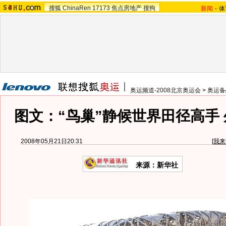
搜狐
ChinaRen
17173
焦点房地产
搜狗
新闻
-
体
奥运频道-2008北京奥运会
>
奥运备
图文：“鸟巢”静候世界田径高手
2008年05月21日20:31
[
我来
来源：新华社