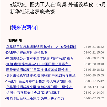
战演练。图为工人在“鸟巢”外铺设草皮（5月
新华社记者罗晓光摄
[
我来说两句
]
相关新闻
·
鸟巢明日举行奥运测试赛 地铁1、2、5号线延时
08-05-21 15:32
·
DAB奥运赛前演兵 剑指鸟巢
08-05-21 15:06
·
中国田径公开赛对手集体缺席 刘翔"鸟巢"独飞
08-05-20 21:09
·
刘翔3枪引爆鸟巢--2008中国田径公开赛完...
08-05-20 19:40
·
田径奥运测试赛22日举行 北京地铁延长运...
08-05-20 18:52
·
奥运田径总奖牌排名:美国称霸 中国13枚显尴尬
08-05-20 15:55
·
"鸟巢"田径公开赛昨起售票 每人每次限购5张
08-05-17 15:42
·
鸟巢田径测试赛火爆 刘翔决赛门票"一票难求"
08-05-17 11:33
·
组图:北京奥运会主会场"鸟巢"铺草坪
08-05-14 14:04
·
郭晓冬田径场上飚速度 为奥运拼尽全力
08-05-07 13:52