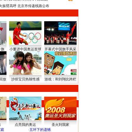
火振臂高呼 北京市传递线路公布
升旗
小董进中国奥运首球
开幕式中国旗手风采
回放
沙排宝贝热辣性感
游戏：和刘翔比跨栏
路
点亮我的奥运
圣火到我家
家庭
·
五环下的遗憾