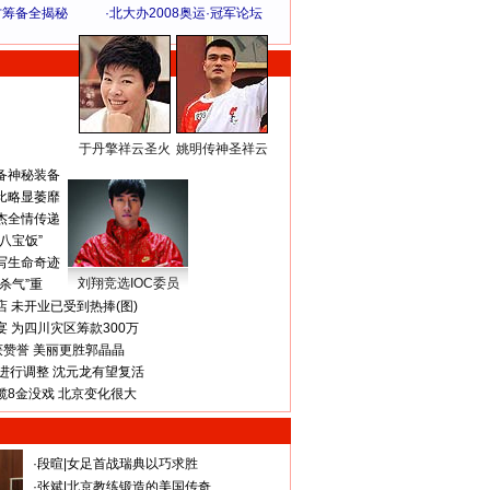
方筹备全揭秘
·
北大办2008奥运·冠军论坛
于丹擎祥云圣火
姚明传神圣祥云
体 育 热 点
备神秘装备
比略显萎靡
杰全情传递
八宝饭”
写生命奇迹
刘翔竞选IOC委员
杀气”重
 未开业已受到热捧(图)
 为四川灾区筹款300万
获赞誉 美丽更胜郭晶晶
进行调整 沈元龙有望复活
揽8金没戏 北京变化很大
·
段暄
|
女足首战瑞典以巧求胜
·
张斌
|
北京教练锻造的美国传奇