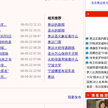
·
北京奥运各
奥 运 视 频
相关推荐
...
奥运的新闻
08-05-22 11:13
强
圣火的新闻
08-05-22 10:21
8月5日
奥运圣火象征着什么
08-05-22 09:47
奥运足裁判配
递特色多
奥运门票
08-05-22 09:08
闪电侠发威科
...
奥运火炬传递路线
08-05-22 08:28
偶像歌手林俊
苗圃也是“什锦
跑现场
圣火怎么保持不灭呀
08-05-22 07:24
传奇奎罗特续
鱼米之乡
火炬传递意味着什么
08-05-22 07:08
枪王杜丽备战“
...
宁波大学
08-05-22 04:56
传姚明通州建酒店
签名"
宁波哪里有花车卖
08-05-21 22:58
梦八出席慈善晚宴
...
奥运
08-04-30 16:44
大马“跳水公主”
国奥18人名单将
索普：菲尔普斯
博 客 推 荐
我要发布