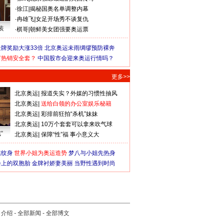
·
徐江
|
揭秘国奥名单调整内幕
·
冉雄飞
|
女足开场秀不谈复仇
装
·
棋哥
|
朝鲜美女团强要奥运票
牌奖励大涨33倍
北京奥运未雨绸缪预防裸奔
何热销安全套？
中国股市会迎来奥运行情吗？
更多>>
北京奥运
|
报道失实？外媒的习惯性抽风
北京奥运
|
送给白领的办公室娱乐秘籍
北京奥运
|
彩排前狂拍“杀机”妹妹
北京奥运
|
10万个套套可以拿来吹气球
”
北京奥运
|
保障“性”福 事小意义大
猛纹身
世界小姐为奥运造势
梦八与小姐先热身
会上的双胞胎
金牌衬娇妻美丽
当野性遇到时尚
司介绍
-
全部新闻
-
全部博文