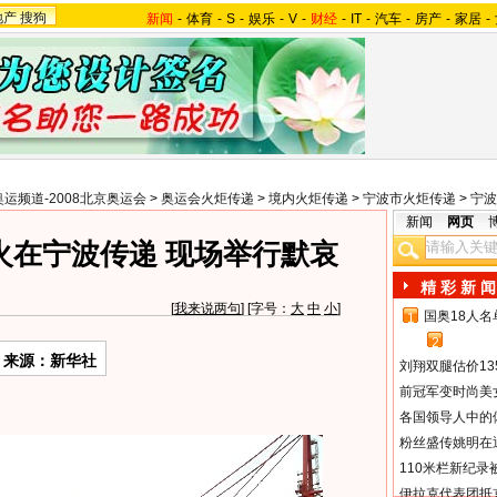
地产
搜狗
新闻
-
体育
-
S
-
娱乐
-
V
-
财经
-
IT
-
汽车
-
房产
-
家居
-
奥运频道-2008北京奥运会
>
奥运会火炬传递
>
境内火炬传递
>
宁波市火炬传递
>
宁波
新闻
网页
火在宁波传递 现场举行默哀
精 彩 新 闻
[
我来说两句
] [字号：
大
中
小
]
国奥18人
1
2
来源：新华社
刘翔双腿估价13
前冠军变时尚美
各国领导人中的
粉丝盛传姚明在通
110米栏新纪录
伊拉克代表团抵京