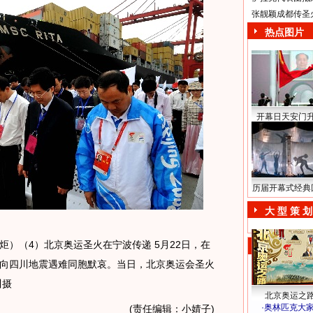
张靓颖成都传圣
热点图片
开幕日天安门
历届开幕式经典
大 型 策 划
火炬）（4）北京奥运圣火在宁波传递 5月22日，在
向四川地震遇难同胞默哀。当日，北京奥运会圣火
川摄
北京奥运之
·
奥林匹克大
(责任编辑：小婧子)