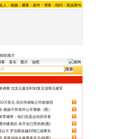
女人
-
视频
-
播客
-
邮件
-
博客
-
BBS
-
我说两句
精彩图片
博客
音乐
图片
说吧
名单调整 沈龙元最后时刻复活顶替吕建军
50万美元 没任何保险公司敢接招
3
女 杨扬不拒老外公开索吻（图）
4
体育健将：他们也是运动佼佼者
5
州建酒店 未开业已受热捧(图)
6
被认可 罗伯斯超越刘翔已成事实
7
 冒死训练女将秀美非凡(组图)
8