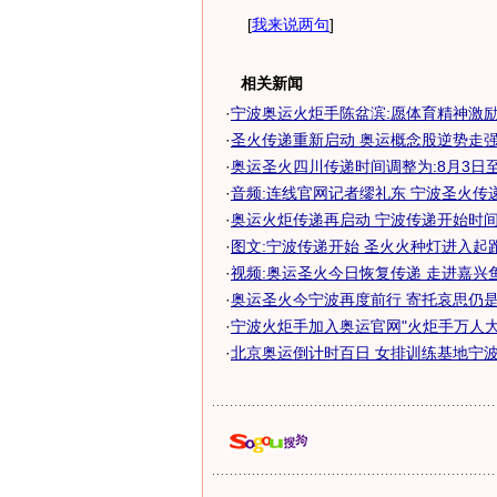
[
我来说两句
]
相关新闻
·
宁波奥运火炬手陈盆滨:愿体育精神激励灾
·
圣火传递重新启动 奥运概念股逆势走
·
奥运圣火四川传递时间调整为:8月3日至
·
音频:连线官网记者缪礼东 宁波圣火传
·
奥运火炬传递再启动 宁波传递开始时间缩
·
图文:宁波传递开始 圣火火种灯进入起
·
视频:奥运圣火今日恢复传递 走进嘉兴
·
奥运圣火今宁波再度前行 寄托哀思仍是传
·
宁波火炬手加入奥运官网"火炬手万人大
·
北京奥运倒计时百日 女排训练基地宁波北