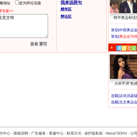
我来说两句
隐藏地址
设为辩论话题
精华区
专家>>
辩论区
郎平奥运村试
策划|
中国奥运金
策划|
奥运会为
火炬手演“色戒
连载|
运动员超
连载|
北京奥运
付中心
-
搜狐招聘
-
广告服务
-
客服中心
-
联系方式
-
保护隐私权
-
About SOHU
-
公