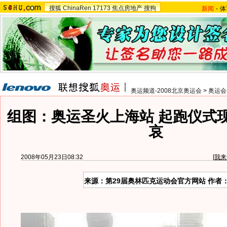
搜狐
ChinaRen
17173
焦点房地产
搜狗
新闻
-
体
奥运频道-2008北京奥运会
>
奥运会
组图：奥运圣火上海站 起跑仪式
哀
2008年05月23日08:32
[
我来
来源：第29届奥林匹克运动会官方网站 作者：