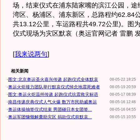
场，结束仪式在浦东陆家嘴的滨江公园，途
湾区、杨浦区、浦东新区，总路程约62.84
共13.12公里，车运路程共49.72公里)。
仪式现场为灾区默哀（奥运官网记者 雷鹏 
[
我来说两句
]
相关新闻
·
图文:北京奥运圣火嘉兴传递 起跑仪式全体默哀
08-05-22 18:25
·
奥运火炬接力团队举行默哀仪式悼念地震死难者
08-05-19 20:59
·
图文:奥运火炬温州传递 起跑仪式抗震救灾标语
08-05-17 08:39
·
南昌传递庆典仪式人气火爆 数万市民助威奥运
08-05-16 12:46
·
奥运体操抽签仪式结束 男团碰日本女团签...
08-05-16 04:55
·
奥运军团慷慨解囊助灾区 捐款仪式前默哀...
08-05-15 10:55