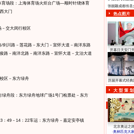
体育场段：上海体育场火炬台广场―顺时针绕体育
张靓颖成都传圣
西大门
热点图片
场－交大闵行校区
路/剑川路－莲花路－东大门－宣怀大道－南洋东路
开幕日天安门
俊路－南洋北路－南洋东路－宣怀大道－文治大道
行校区－东方绿舟
历届开幕式经典
大 型 策 划
东方绿舟段：东方绿舟地球广场1号门检票处－东方
3：49－14：22车运：东方绿舟－嘉定安亭镇
北京奥运之
·
奥林匹克大