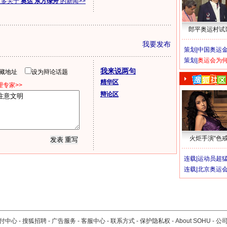
更多关于
奥运 东方绿舟
的新闻>>
郎平奥运村试
我要发布
策划|
中国奥运金
策划|
奥运会为
我来说两句
隐藏地址
设为辩论话题
精华区
专家>>
辩论区
火炬手演“色戒
连载|
运动员超
连载|
北京奥运
付中心
-
搜狐招聘
-
广告服务
-
客服中心
-
联系方式
-
保护隐私权
-
About SOHU
-
公