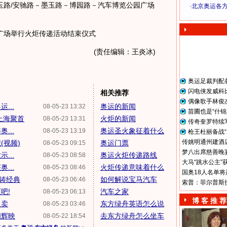
墨玉路/安驰路－墨玉路－博园路－汽车博览公园广场
·
北京奥运各
奥 运 视 频
园广场举行火炬传递活动结束仪式
(责任编辑：王炎冰)
奥运足裁判配
闪电侠发威科
相关推荐
偶像歌手林俊
...
奥运的新闻
08-05-23 13:32
苗圃也是“什锦
上海聚首
火炬的新闻
08-05-23 13:31
传奇奎罗特续
...
奥运圣火象征着什么
08-05-23 13:19
枪王杜丽备战“
传姚明通州建酒店
(视频)
奥运门票
08-05-23 09:15
梦八出席慈善晚宴
...
奥运火炬传递路线
08-05-23 08:58
大马“跳水公主”
...
火炬传递意味着什么
08-05-23 08:46
国奥18人名单将
永铸经典
如何解说宝马汽车
08-05-23 06:46
索普：菲尔普斯
吧!
汽车之家
08-05-23 06:13
博 客 推 荐
义卖
东方绿舟英语怎么说
08-05-23 03:46
相辉映
去东方绿舟怎么坐车
08-05-22 18:54