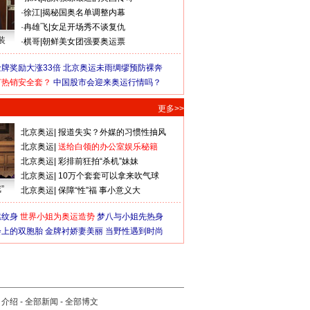
·
徐江
|
揭秘国奥名单调整内幕
·
冉雄飞
|
女足开场秀不谈复仇
装
·
棋哥
|
朝鲜美女团强要奥运票
牌奖励大涨33倍
北京奥运未雨绸缪预防裸奔
何热销安全套？
中国股市会迎来奥运行情吗？
更多>>
北京奥运
|
报道失实？外媒的习惯性抽风
北京奥运
|
送给白领的办公室娱乐秘籍
北京奥运
|
彩排前狂拍“杀机”妹妹
北京奥运
|
10万个套套可以拿来吹气球
”
北京奥运
|
保障“性”福 事小意义大
猛纹身
世界小姐为奥运造势
梦八与小姐先热身
会上的双胞胎
金牌衬娇妻美丽
当野性遇到时尚
司介绍
-
全部新闻
-
全部博文