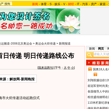
地产
搜狗
新闻
-
体育
-
S
-
娱乐
-
V
-
财经
-
IT
-
汽车
-
房产
-
家居
-
奥运频道-2008北京奥运会
>
奥运会火炬传递
>
新闻报道
新闻
网页
首日传递 明日传递路线公布
精 彩 新 闻
[
我来说两句
] [字号：
大
中
小
]
国奥18人
1
2
来源：解放网-新闻晚报
刘翔双腿估价13
前冠军变时尚美
各国领导人中的
粉丝盛传姚明在通
海市火炬传递活动起跑仪式
110米栏新纪录
伊拉克代表团抵京