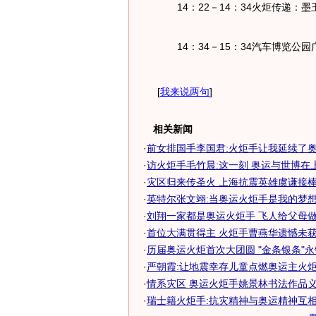
14：22－14：34火炬传递：
14：34－15：34汽车博览公
[
我来说两句
]
相关新闻
·
前女排国手李国君:火炬手让我延续了奥运
·
访火炬手毛竹晨:这一刻 奥运与世博在
·
灾区归来传圣火 上海抗震英雄虞谦接棒奥
·
英特尔张文翊:当奥运火炬手是我的梦想
·
刘翔一家都是奥运火炬手 飞人给父母做示
·
首位大满贯得主 火炬手曹燕华遗憾未获奥
·
历届奥运火炬首次大团圆 "金条银条"
·
严朝霞:让地震幸存儿童点燃奥运主火炬
·
情系灾区 奥运火炬手姚景林书法作品
·
瑞士籍火炬手:抗灾精神与奥运精神互