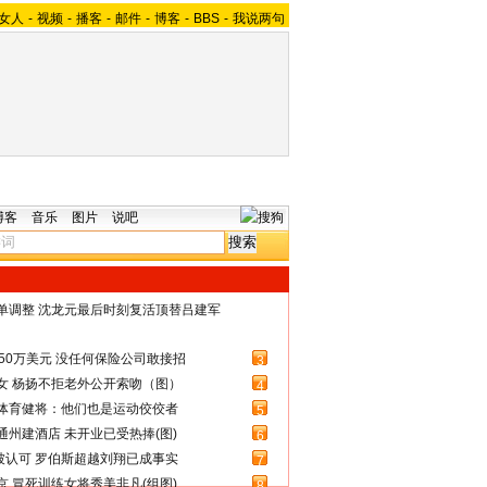
女人
-
视频
-
播客
-
邮件
-
博客
-
BBS
-
我说两句
博客
音乐
图片
说吧
名单调整 沈龙元最后时刻复活顶替吕建军
50万美元 没任何保险公司敢接招
3
女 杨扬不拒老外公开索吻（图）
4
体育健将：他们也是运动佼佼者
5
州建酒店 未开业已受热捧(图)
6
被认可 罗伯斯超越刘翔已成事实
7
 冒死训练女将秀美非凡(组图)
8