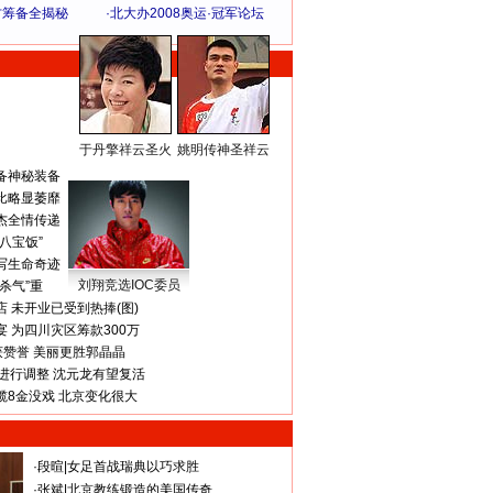
方筹备全揭秘
·
北大办2008奥运·冠军论坛
于丹擎祥云圣火
姚明传神圣祥云
体 育 热 点
备神秘装备
比略显萎靡
杰全情传递
八宝饭”
写生命奇迹
刘翔竞选IOC委员
杀气”重
 未开业已受到热捧(图)
 为四川灾区筹款300万
获赞誉 美丽更胜郭晶晶
进行调整 沈元龙有望复活
揽8金没戏 北京变化很大
·
段暄
|
女足首战瑞典以巧求胜
·
张斌
|
北京教练锻造的美国传奇