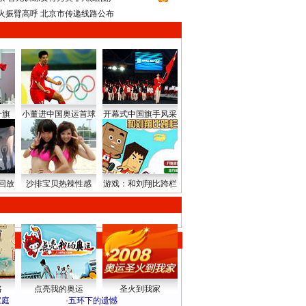
火振臂高呼 北京市传递线路公布
升旗
小董进中国奥运首球
开幕式中国旗手风采
回放
沙排宝贝热辣性感
游戏：和刘翔比跨栏
路
点亮我的奥运
圣火到我家
家庭
·
五环下的遗憾