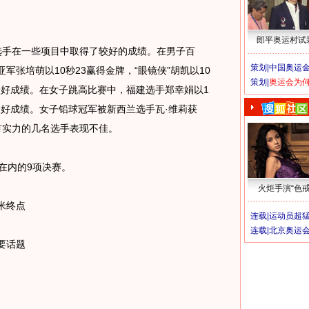
郎平奥运村试
选手在一些项目中取得了较好的成绩。在男子百
策划|
中国奥运金
军张培萌以10秒23赢得金牌，“眼镜侠”胡凯以10
策划|
奥运会为
最好成绩。在女子跳高比赛中，福建选手郑幸娟以1
最好成绩。女子铅球冠军被新西兰选手瓦·维莉获
有实力的几名选手表现不佳。
在内的9项决赛。
火炬手演“色戒
米终点
连载|
运动员超
连载|
北京奥运
要话题