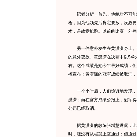
记者分析，首先，他绝对不可能是
枪，因为他领先后肯定要放，没必要
术，是故意抢跑。以前的比赛，刘翔
另一件意外发生在黄潇潇身上。女
的意外变故。黄潇潇在决赛中以54
右。这个成绩是她今年最好成绩，但
播宣布：黄潇潇的冠军成绩被取消，
一个小时后，人们惊讶地发现，在
潇潇；而在官方成绩公报上，冠军得
处罚已经取消。
据黄潇潇的教练张增慧透露，比赛
时，腿没有从栏架上空通过；但通过