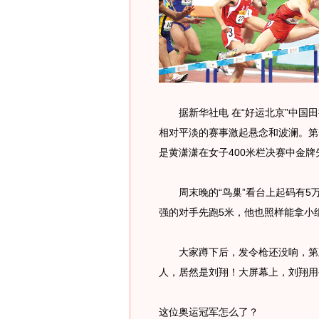
据新华社电 在“好运北京”中国田
相对平淡的赛事激起悬念和波澜。第
是黄潇潇在女子400米栏决赛中金牌
周末晚的“鸟巢”看台上起码有5
强的对手先跑5米，他也照样能拿小
大家蹲下后，发令枪还没响，第五
人，居然是刘翔！大屏幕上，刘翔用
这位奥运冠军怎么了？