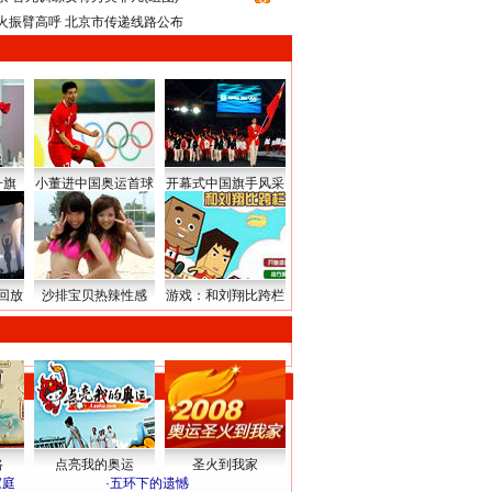
火振臂高呼 北京市传递线路公布
升旗
小董进中国奥运首球
开幕式中国旗手风采
回放
沙排宝贝热辣性感
游戏：和刘翔比跨栏
路
点亮我的奥运
圣火到我家
家庭
·
五环下的遗憾