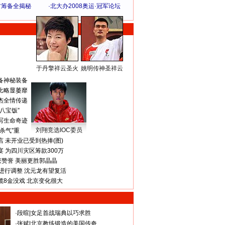
方筹备全揭秘
·
北大办2008奥运·冠军论坛
于丹擎祥云圣火
姚明传神圣祥云
体 育 热 点
备神秘装备
比略显萎靡
杰全情传递
八宝饭”
写生命奇迹
刘翔竞选IOC委员
杀气”重
 未开业已受到热捧(图)
 为四川灾区筹款300万
获赞誉 美丽更胜郭晶晶
进行调整 沈元龙有望复活
揽8金没戏 北京变化很大
·
段暄
|
女足首战瑞典以巧求胜
·
张斌
|
北京教练锻造的美国传奇