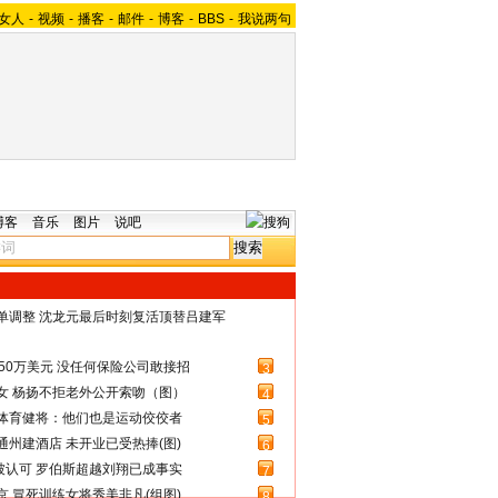
女人
-
视频
-
播客
-
邮件
-
博客
-
BBS
-
我说两句
博客
音乐
图片
说吧
名单调整 沈龙元最后时刻复活顶替吕建军
50万美元 没任何保险公司敢接招
3
女 杨扬不拒老外公开索吻（图）
4
体育健将：他们也是运动佼佼者
5
州建酒店 未开业已受热捧(图)
6
被认可 罗伯斯超越刘翔已成事实
7
 冒死训练女将秀美非凡(组图)
8