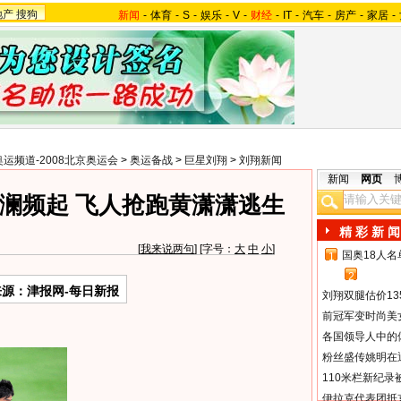
地产
搜狗
新闻
-
体育
-
S
-
娱乐
-
V
-
财经
-
IT
-
汽车
-
房产
-
家居
-
奥运频道-2008北京奥运会
>
奥运备战
>
巨星刘翔
>
刘翔新闻
新闻
网页
澜频起 飞人抢跑黄潇潇逃生
精 彩 新 闻
[
我来说两句
] [字号：
大
中
小
]
国奥18人
1
2
来源：津报网-每日新报
刘翔双腿估价13
前冠军变时尚美
各国领导人中的
粉丝盛传姚明在通
110米栏新纪录
伊拉克代表团抵京