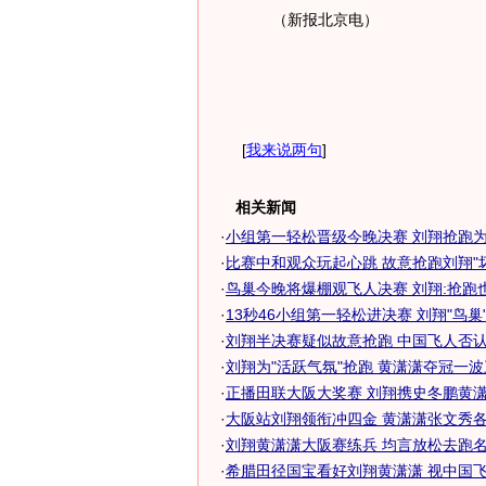
（新报北京电）
[
我来说两句
]
相关新闻
·
小组第一轻松晋级今晚决赛 刘翔抢跑
·
比赛中和观众玩起心跳 故意抢跑刘翔"
·
鸟巢今晚将爆棚观飞人决赛 刘翔:抢跑
·
13秒46小组第一轻松进决赛 刘翔"鸟巢"首
·
刘翔半决赛疑似故意抢跑 中国飞人否认退
·
刘翔为"活跃气氛"抢跑 黄潇潇夺冠一
·
正播田联大阪大奖赛 刘翔携史冬鹏黄潇潇
·
大阪站刘翔领衔冲四金 黄潇潇张文秀各遇
·
刘翔黄潇潇大阪赛练兵 均言放松去跑名次
·
希腊田径国宝看好刘翔黄潇潇 视中国飞人