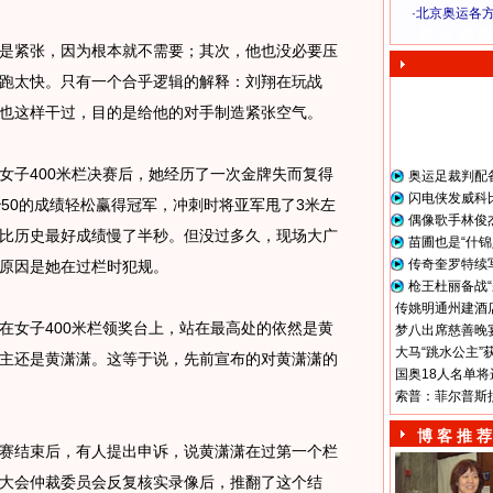
·
北京奥运各
奥 运 视 频
紧张，因为根本就不需要；其次，他也没必要压
跑太快。只有一个合乎逻辑的解释：刘翔在玩战
也这样干过，目的是给他的对手制造紧张空气。
子400米栏决赛后，她经历了一次金牌失而复得
奥运足裁判配
闪电侠发威科
秒50的成绩轻松赢得冠军，冲刺时将亚军甩了3米左
偶像歌手林俊
比历史最好成绩慢了半秒。但没过多久，现场大广
苗圃也是“什锦
传奇奎罗特续
原因是她在过栏时犯规。
枪王杜丽备战“
传姚明通州建酒店
女子400米栏领奖台上，站在最高处的依然是黄
梦八出席慈善晚宴
大马“跳水公主”
主还是黄潇潇。这等于说，先前宣布的对黄潇潇的
国奥18人名单将
索普：菲尔普斯
博 客 推 荐
结束后，有人提出申诉，说黄潇潇在过第一个栏
大会仲裁委员会反复核实录像后，推翻了这个结