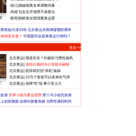
·
徐江
|
揭秘国奥名单调整内幕
·
冉雄飞
|
女足开场秀不谈复仇
装
·
棋哥
|
朝鲜美女团强要奥运票
牌奖励大涨33倍
北京奥运未雨绸缪预防裸奔
何热销安全套？
中国股市会迎来奥运行情吗？
更多>>
北京奥运
|
报道失实？外媒的习惯性抽风
北京奥运
|
送给白领的办公室娱乐秘籍
北京奥运
|
彩排前狂拍“杀机”妹妹
北京奥运
|
10万个套套可以拿来吹气球
”
北京奥运
|
保障“性”福 事小意义大
猛纹身
世界小姐为奥运造势
梦八与小姐先热身
会上的双胞胎
金牌衬娇妻美丽
当野性遇到时尚