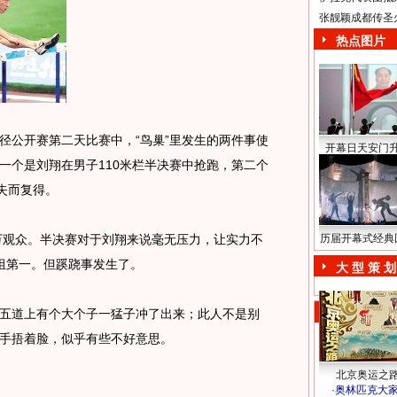
张靓颖成都传圣
热点图片
径公开赛第二天比赛中，“鸟巢”里发生的两件事使
开幕日天安门
一个是刘翔在男子110米栏半决赛中抢跑，第二个
失而复得。
万观众。半决赛对于刘翔来说毫无压力，让实力不
历届开幕式经典
组第一。但蹊跷事发生了。
大 型 策 划
道上有个大个子一猛子冲了出来；此人不是别
手捂着脸，似乎有些不好意思。
北京奥运之
·
奥林匹克大