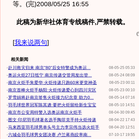
等。(完)2008/05/25 16:55
此稿为新华社体育专线稿件,严禁转载。
[
我来说两句
]
相关新闻
·
赴川救灾归来 南京"80"后女特警成为奥运...
08-05-25 05:33
·
奥运火炬27日抵宁 南京传递交管局发出管...
08-05-24 08:09
·
南京火炬手朱爱华:火炬传递只跑60米更觉神圣
08-05-23 00:11
·
南京首棒火炬手杨阳:火炬传递爱心到四川灾区
08-05-23 00:10
·
罗雪娟将赴南京签售火炬接力纪念章 助力0...
08-05-14 07:16
·
羽毛球世界冠军陈其遒:要把火炬留给新生宝宝
08-05-10 14:51
·
南京市公安局特警入选奥运南京火炬手
08-04-30 09:45
·
图文:印尼羽毛球著名选手陶菲克手持火炬传递
08-04-22 17:43
·
马来西亚羽毛球男单头号主力李宗伟当选火炬手
08-04-20 12:51
·
六城会羽毛球男女团决赛 卢兰蒋燕皎率南...
07-10-17 19:55