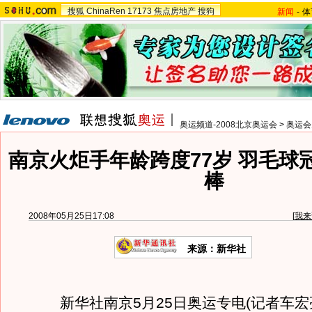
搜狐
ChinaRen
17173
焦点房地产
搜狗
新闻
-
体
奥运频道-2008北京奥运会
>
奥运会
南京火炬手年龄跨度77岁 羽毛球
棒
2008年05月25日17:08
[
我来
来源：新华社
新华社南京5月25日奥运专电(记者车宏