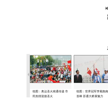
组图：奥运圣火南通传递 市
组图：世界冠军李菊跑
民热情迎接圣火
首棒 苏通大桥展魅力