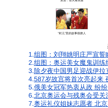
策划：圣火耀笑脸
“村儿”里的故事很撩人
1.
组图：刘翔姚明庄严宣誓
2.
组图：奥运美女魔鬼训练
3.
除夕夜中国男足迎战伊拉
4.
587岁故宫将首次亮起来
5.
俄美女冠军热衷从政 纷纷
6.
北京奥运会与残奥会受关
7.
奥运礼仪姐妹志愿者 北京