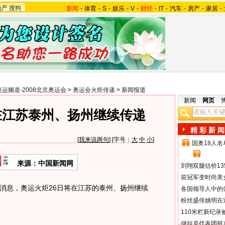
地产
搜狗
新闻
-
体育
-
S
-
娱乐
-
V
-
财经
-
IT
-
汽车
-
房产
-
家居
-
奥运频道-2008北京奥运会
>
奥运会火炬传递
>
新闻报道
新闻
网页
在江苏泰州、扬州继续传递
精 彩 新 闻
[
我来说两句
] [字号：
大
中
小
]
国奥18人
1
2
来源：中国新闻网
刘翔双腿估价13
前冠军变时尚美
消息，奥运火炬26日将在江苏的泰州、扬州继续
各国领导人中的
粉丝盛传姚明在通
110米栏新纪录
伊拉克代表团抵京