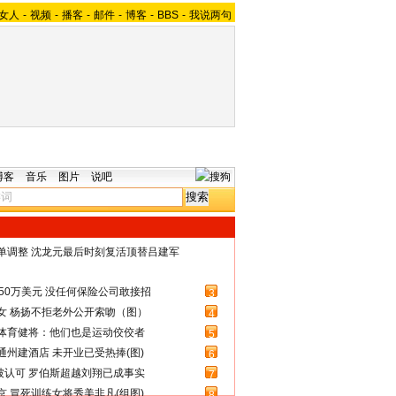
女人
-
视频
-
播客
-
邮件
-
博客
-
BBS
-
我说两句
博客
音乐
图片
说吧
名单调整 沈龙元最后时刻复活顶替吕建军
50万美元 没任何保险公司敢接招
3
女 杨扬不拒老外公开索吻（图）
4
体育健将：他们也是运动佼佼者
5
州建酒店 未开业已受热捧(图)
6
被认可 罗伯斯超越刘翔已成事实
7
 冒死训练女将秀美非凡(组图)
8