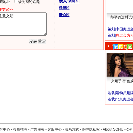
我来说两句
隐藏地址
设为辩论话题
精华区
专家>>
辩论区
郎平奥运村试
策划|
中国奥运金
策划|
奥运会为
火炬手演“色戒
连载|
运动员超
连载|
北京奥运
付中心
-
搜狐招聘
-
广告服务
-
客服中心
-
联系方式
-
保护隐私权
-
About SOHU
-
公