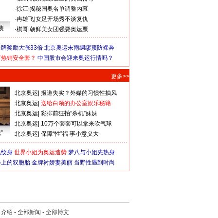
·
徐江
|
揭秘国奥名单调整内幕
·
冉雄飞
|
女足开场秀不谈复仇
装
·
棋哥
|
朝鲜美女团强要奥运票
牌奖励大涨33倍
北京奥运未雨绸缪预防裸奔
何热销安全套？
中国股市会迎来奥运行情吗？
更多>>
北京奥运
|
报道失实？外媒的习惯性抽风
北京奥运
|
送给白领的办公室娱乐秘籍
北京奥运
|
彩排前狂拍“杀机”妹妹
北京奥运
|
10万个套套可以拿来吹气球
”
北京奥运
|
保障“性”福 事小意义大
猛纹身
世界小姐为奥运造势
梦八与小姐先热身
会上的双胞胎
金牌衬娇妻美丽
当野性遇到时尚
司介绍
-
全部新闻
-
全部博文