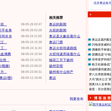
·
北京奥运各
奥 运 视 频
相关推荐
...
奥运的新闻
08-05-26 02:47
炬手名单
火炬的新闻
08-05-26 02:29
苏州水乡
奥运圣火象征着什么
08-05-24 21:05
奥运足裁判配
...
奥运门票
08-05-24 15:28
闪电侠发威科
...
奥运火炬传递路线
08-05-24 11:43
偶像歌手林俊
热血沸腾
火炬传递意味着什么
08-05-24 10:34
苗圃也是“什锦
传奇奎罗特续
世...
烟花三月下扬州
08-05-23 14:51
枪王杜丽备战“
(视频)
扬州宾馆
08-05-23 09:15
传姚明通州建酒店
...
扬州有什么特产
08-05-23 00:31
梦八出席慈善晚宴
运(图)
奥运
08-05-12 18:46
大马“跳水公主”
国奥18人名单将
索普：菲尔普斯
博 客 推 荐
我要发布