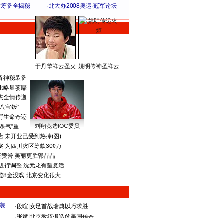
方筹备全揭秘
·
北大办2008奥运·冠军论坛
于丹擎祥云圣火
姚明传神圣祥云
体 育 热 点
备神秘装备
比略显萎靡
杰全情传递
八宝饭”
写生命奇迹
刘翔竞选IOC委员
杀气”重
 未开业已受到热捧(图)
 为四川灾区筹款300万
获赞誉 美丽更胜郭晶晶
进行调整 沈元龙有望复活
揽8金没戏 北京变化很大
·
段暄
|
女足首战瑞典以巧求胜
·
张斌
|
北京教练锻造的美国传奇