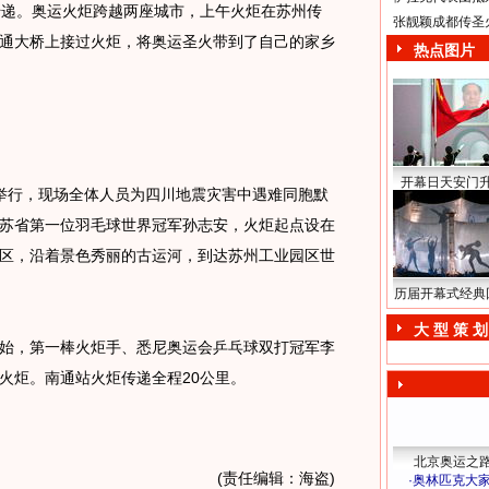
递。奥运火炬跨越两座城市，上午火炬在苏州传
张靓颖成都传圣
通大桥上接过火炬，将奥运圣火带到了自己的家乡
热点图片
开幕日天安门
行，现场全体人员为四川地震灾害中遇难同胞默
苏省第一位羽毛球世界冠军孙志安，火炬起点设在
区，沿着景色秀丽的古运河，到达苏州工业园区世
历届开幕式经典
大 型 策 划
，第一棒火炬手、悉尼奥运会乒乓球双打冠军李
火炬。南通站火炬传递全程20公里。
北京奥运之
(责任编辑：海盗)
·
奥林匹克大