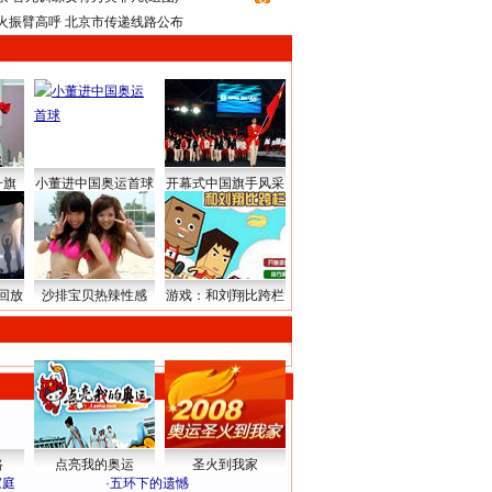
火振臂高呼 北京市传递线路公布
升旗
小董进中国奥运首球
开幕式中国旗手风采
回放
沙排宝贝热辣性感
游戏：和刘翔比跨栏
路
点亮我的奥运
圣火到我家
家庭
·
五环下的遗憾