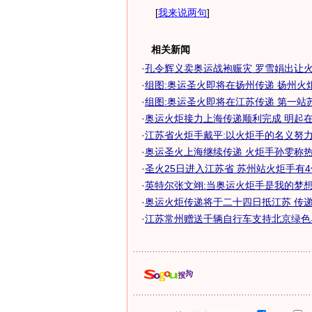
[
我来说两句
]
相关新闻
·
孔令辉义卖奥运战袍赈灾 罗雪娟出让火炬
·
组图:奥运圣火即将在扬州传递 扬州火
·
组图:奥运圣火即将在江苏传递 第一站
·
奥运火炬接力上海传递顺利完成 明起在江
·
江苏省火炬手戴平:以火炬手的名义努力工
·
奥运圣火上海继续传递 火炬手孙雯称
·
圣火25日进入江苏省 苏州站火炬手有4位
·
英特尔张文翊:当奥运火炬手是我的梦想
·
奥运火炬传递将于二十四日抵江苏 传递方
·
江苏常州赠送千辆自行车支持北京绿色奥