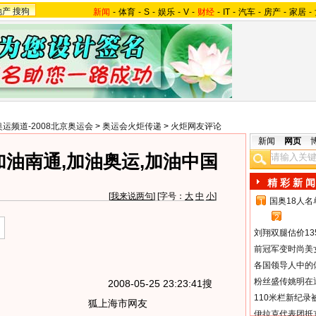
地产
搜狗
新闻
-
体育
-
S
-
娱乐
-
V
-
财经
-
IT
-
汽车
-
房产
-
家居
-
奥运频道-2008北京奥运会
>
奥运会火炬传递
>
火炬网友评论
新闻
网页
油南通,加油奥运,加油中国
精 彩 新 闻
[
我来说两句
] [字号：
大
中
小
]
国奥18人
1
2
刘翔双腿估价13
前冠军变时尚美
各国领导人中的
粉丝盛传姚明在通
2008-05-25 23:23:41搜
110米栏新纪录
狐上海市网友
伊拉克代表团抵京