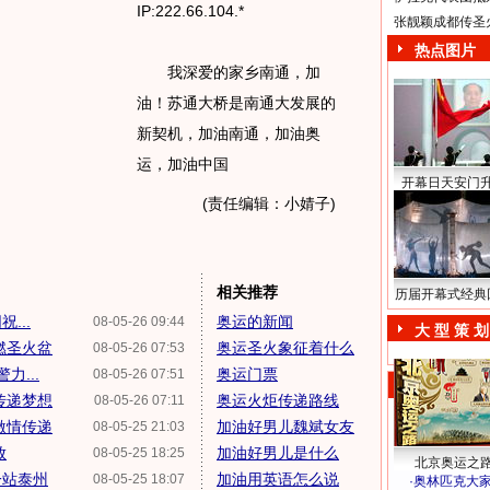
IP:222.66.104.*
张靓颖成都传圣
热点图片
我深爱的家乡南通，加
油！苏通大桥是南通大发展的
新契机，加油南通，加油奥
运，加油中国
开幕日天安门
(责任编辑：小婧子)
相关推荐
历届开幕式经典
...
奥运的新闻
08-05-26 09:44
大 型 策 划
燃圣火盆
奥运圣火象征着什么
08-05-26 07:53
...
奥运门票
08-05-26 07:51
传递梦想
奥运火炬传递路线
08-05-26 07:11
激情传递
加油好男儿魏斌女友
08-05-25 21:03
放
加油好男儿是什么
08-05-25 18:25
北京奥运之
一站泰州
加油用英语怎么说
08-05-25 18:07
·
奥林匹克大