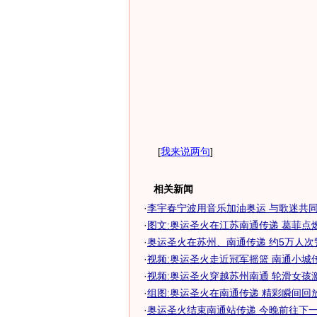
[
我来说两句
]
相关新闻
·
李宇春宁波用音乐加油奥运 与歌迷共同祝
·
图文:奥运圣火在江苏南通传递 葛菲点
·
奥运圣火在苏州、南通传递 约5万人次警力
·
视频:奥运圣火走近冠军摇篮 南通小城
·
视频:奥运圣火穿越苏州南通 轮滑女孩
·
组图:奥运圣火在南通传递 精彩瞬间回
·
奥运圣火结束南通站传递 今晚前往下