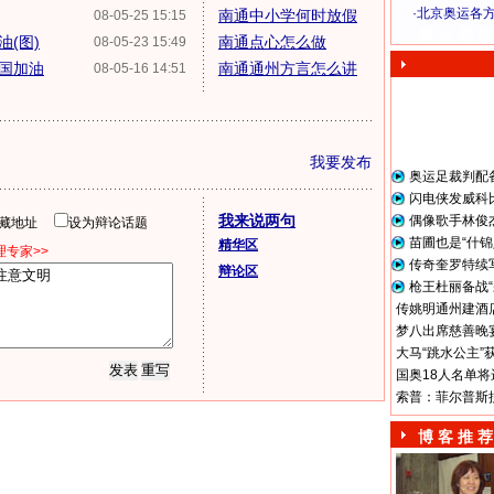
·
北京奥运各
南通中小学何时放假
08-05-25 15:15
奥 运 视 频
(图)
南通点心怎么做
08-05-23 15:49
国加油
南通通州方言怎么讲
08-05-16 14:51
我要发布
奥运足裁判配
闪电侠发威科
我来说两句
偶像歌手林俊
隐藏地址
设为辩论话题
苗圃也是“什锦
精华区
专家>>
传奇奎罗特续
辩论区
枪王杜丽备战“
传姚明通州建酒店
梦八出席慈善晚宴
大马“跳水公主”
国奥18人名单将
索普：菲尔普斯
博 客 推 荐