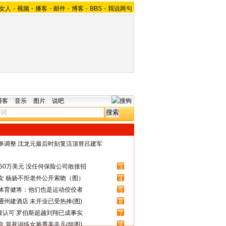
女人
-
视频
-
播客
-
邮件
-
博客
-
BBS
-
我说两句
博客
音乐
图片
说吧
名单调整 沈龙元最后时刻复活顶替吕建军
50万美元 没任何保险公司敢接招
3
女 杨扬不拒老外公开索吻（图）
4
体育健将：他们也是运动佼佼者
5
州建酒店 未开业已受热捧(图)
6
被认可 罗伯斯超越刘翔已成事实
7
 冒死训练女将秀美非凡(组图)
8