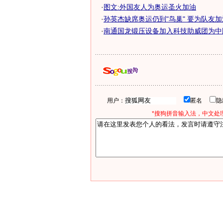
·
图文:外国友人为奥运圣火加油
·
孙英杰缺席奥运仍到"鸟巢" 要为队友加油
·
南通国龙锻压设备加入科技助威团为中
用户：
匿名
*搜狗拼音输入法，中文处理