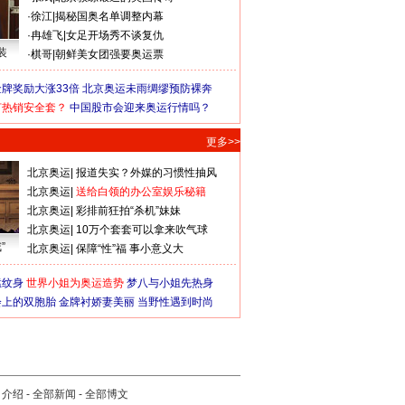
·
徐江
|
揭秘国奥名单调整内幕
·
冉雄飞
|
女足开场秀不谈复仇
装
·
棋哥
|
朝鲜美女团强要奥运票
牌奖励大涨33倍
北京奥运未雨绸缪预防裸奔
何热销安全套？
中国股市会迎来奥运行情吗？
更多>>
北京奥运
|
报道失实？外媒的习惯性抽风
北京奥运
|
送给白领的办公室娱乐秘籍
北京奥运
|
彩排前狂拍“杀机”妹妹
北京奥运
|
10万个套套可以拿来吹气球
”
北京奥运
|
保障“性”福 事小意义大
猛纹身
世界小姐为奥运造势
梦八与小姐先热身
会上的双胞胎
金牌衬娇妻美丽
当野性遇到时尚
司介绍
-
全部新闻
-
全部博文