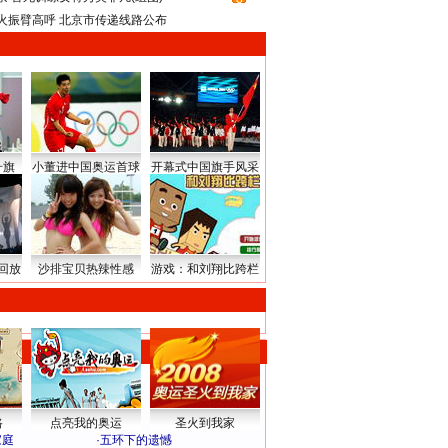
火振臂高呼 北京市传递线路公布
升旗
小董进中国奥运首球
开幕式中国旗手风采
回放
沙排宝贝热辣性感
游戏：和刘翔比跨栏
路
点亮我的奥运
圣火到我家
家庭
·
五环下的遗憾