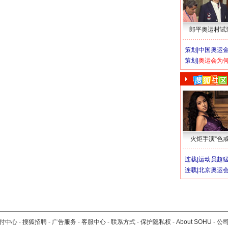
郎平奥运村试
策划|
中国奥运金
策划|
奥运会为
火炬手演“色戒
连载|
运动员超
连载|
北京奥运
付中心
-
搜狐招聘
-
广告服务
-
客服中心
-
联系方式
-
保护隐私权
-
About SOHU
-
公