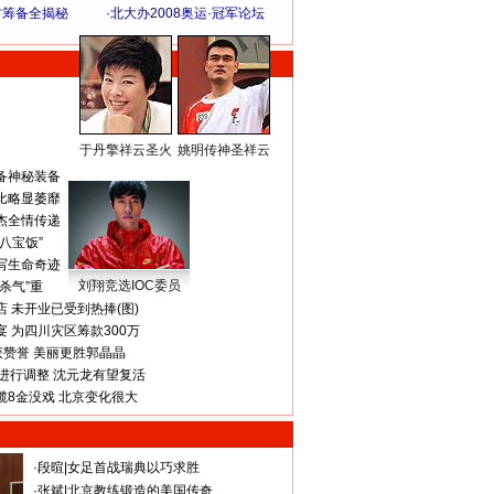
方筹备全揭秘
·
北大办2008奥运·冠军论坛
于丹擎祥云圣火
姚明传神圣祥云
体 育 热 点
备神秘装备
比略显萎靡
杰全情传递
八宝饭”
写生命奇迹
刘翔竞选IOC委员
杀气”重
 未开业已受到热捧(图)
 为四川灾区筹款300万
获赞誉 美丽更胜郭晶晶
进行调整 沈元龙有望复活
揽8金没戏 北京变化很大
·
段暄
|
女足首战瑞典以巧求胜
·
张斌
|
北京教练锻造的美国传奇