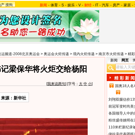
地产
搜狗
新闻
-
体育
-
S
-
娱乐
-
V
-
财经
-
IT
-
汽车
-
房产
-
家居
-
奥运频道-2008北京奥运会
>
奥运会火炬传递
>
境内火炬传递
>
南京市火炬传递
>
精彩
新闻
网页
书记梁保华将火炬交给杨阳
精 彩 新 闻
[
我来说两句
] [字号：
大
中
小
]
国奥18人
1
2
来源：新华社
刘翔双腿估价13
前冠军变时尚美
各国领导人中的
粉丝盛传姚明在通
110米栏新纪录
伊拉克代表团抵京