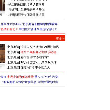
·
徐江
|
揭秘国奥名单调整内幕
·
冉雄飞
|
女足开场秀不谈复仇
装
·
棋哥
|
朝鲜美女团强要奥运票
牌奖励大涨33倍
北京奥运未雨绸缪预防裸奔
何热销安全套？
中国股市会迎来奥运行情吗？
更多>>
北京奥运
|
报道失实？外媒的习惯性抽风
北京奥运
|
送给白领的办公室娱乐秘籍
北京奥运
|
彩排前狂拍“杀机”妹妹
北京奥运
|
10万个套套可以拿来吹气球
”
北京奥运
|
保障“性”福 事小意义大
猛纹身
世界小姐为奥运造势
梦八与小姐先热身
会上的双胞胎
金牌衬娇妻美丽
当野性遇到时尚