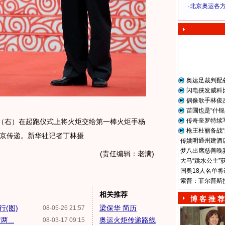
·
北京奥运各
奥 运 视 频
奥运足裁判配
闪电侠发威科
偶像歌手林俊
苗圃也是“什锦
传奇奎罗特续
（右）在起跑仪式上将火炬交给第一棒火炬手杨
枪王杜丽备战“
京传递。新华社记者丁林摄
传姚明通州建酒店
梦八出席慈善晚宴
(责任编辑：老满)
大马“跳水公主”
国奥18人名单将
索普：菲尔普斯
相关推荐
博 客 推 荐
(图)
梁保华 简历
08-05-26 21:57
...
奥运火炬传递路线
08-03-17 09:15