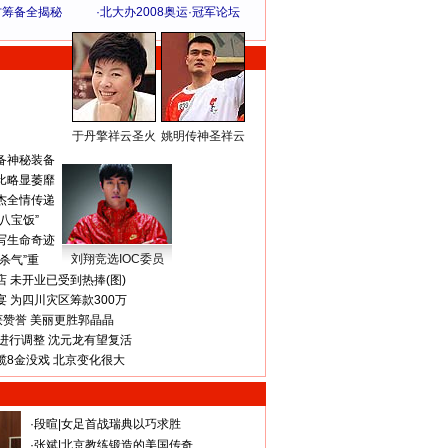
方筹备全揭秘
·
北大办2008奥运·冠军论坛
于丹擎祥云圣火
姚明传神圣祥云
体 育 热 点
备神秘装备
比略显萎靡
杰全情传递
八宝饭”
写生命奇迹
刘翔竞选IOC委员
杀气”重
 未开业已受到热捧(图)
 为四川灾区筹款300万
获赞誉 美丽更胜郭晶晶
进行调整 沈元龙有望复活
揽8金没戏 北京变化很大
·
段暄
|
女足首战瑞典以巧求胜
·
张斌
|
北京教练锻造的美国传奇