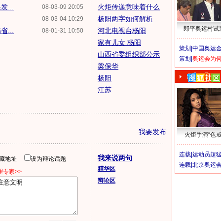
...
火炬传递意味着什么
08-03-09 20:05
杨阳两字如何解析
08-03-04 10:29
郎平奥运村试
...
河北电视台杨阳
08-01-31 10:50
家有儿女 杨阳
策划|
中国奥运金
山西省委组织部公示
策划|
奥运会为
梁保华
杨阳
江苏
我要发布
火炬手演“色戒
连载|
运动员超
我来说两句
隐藏地址
设为辩论话题
连载|
北京奥运
精华区
专家>>
辩论区