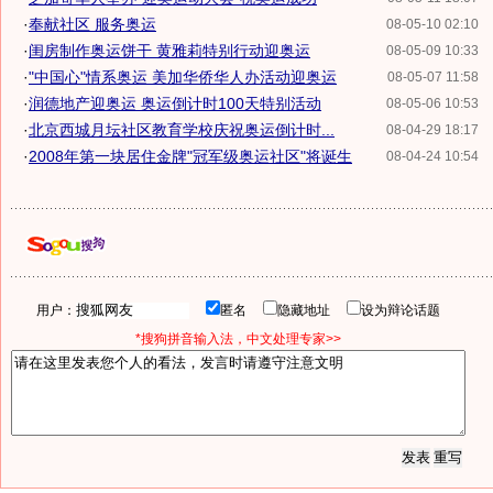
·
奉献社区 服务奥运
08-05-10 02:10
·
闺房制作奥运饼干 黄雅莉特别行动迎奥运
08-05-09 10:33
·
"中国心"情系奥运 美加华侨华人办活动迎奥运
08-05-07 11:58
·
润德地产迎奥运 奥运倒计时100天特别活动
08-05-06 10:53
·
北京西城月坛社区教育学校庆祝奥运倒计时...
08-04-29 18:17
·
2008年第一块居住金牌"冠军级奥运社区"将诞生
08-04-24 10:54
用户：
匿名
隐藏地址
设为辩论话题
*搜狗拼音输入法，中文处理专家>>