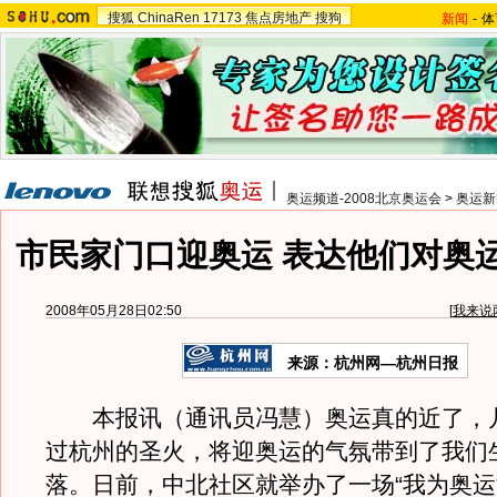
搜狐
ChinaRen
17173
焦点房地产
搜狗
新闻
-
体
奥运频道-2008北京奥运会
>
奥运新
市民家门口迎奥运 表达他们对奥
2008年05月28日02:50
[
我来说
来源：杭州网—杭州日报
本报讯（通讯员冯慧）奥运真的近了，
过杭州的圣火，将迎奥运的气氛带到了我们
落。日前，中北社区就举办了一场“我为奥运