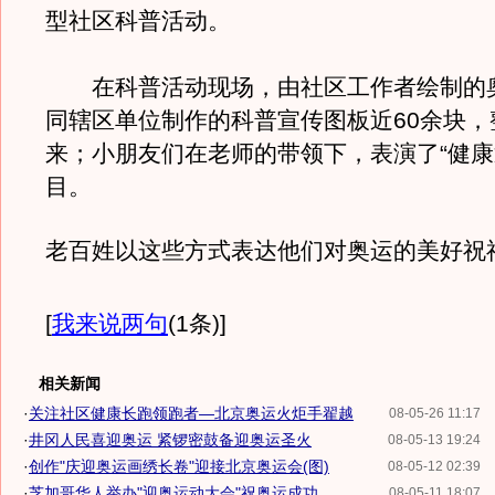
型社区科普活动。
在科普活动现场，由社区工作者绘制的
同辖区单位制作的科普宣传图板近60余块，
来；小朋友们在老师的带领下，表演了“健康
目。
老百姓以这些方式表达他们对奥运的美好祝
[
我来说两句
(1条)
]
相关新闻
·
关注社区健康长跑领跑者—北京奥运火炬手翟越
08-05-26 11:17
·
井冈人民喜迎奥运 紧锣密鼓备迎奥运圣火
08-05-13 19:24
·
创作"庆迎奥运画绣长卷"迎接北京奥运会(图)
08-05-12 02:39
·
芝加哥华人举办"迎奥运动大会"祝奥运成功
08-05-11 18:07