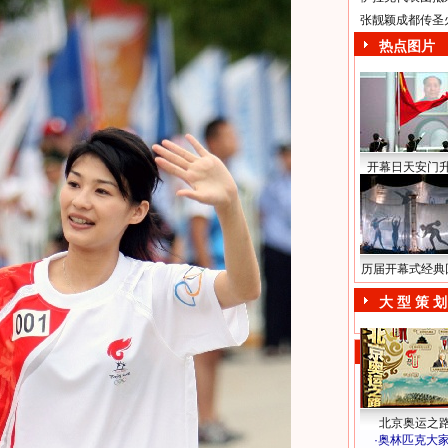
张靓颖成都传圣
热点图片
开幕日天安门
历届开幕式经典
大 型 策 划
北京奥运之
·
奥林匹克大