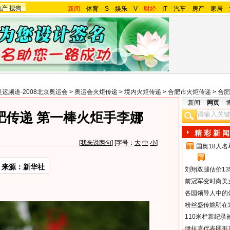
地产
搜狗
新闻
-
体育
-
S
-
娱乐
-
V
-
财经
-
IT
-
汽车
-
房产
-
家居
-
奥运频道-2008北京奥运会
>
奥运会火炬传递
>
境内火炬传递
>
合肥市火炬传递
>
合肥
新闻
网页
肥传递 第一棒火炬手李娜
精 彩 新 闻
[
我来说两句
] [字号：
大
中
小
]
国奥18人
1
2
来源：新华社
刘翔双腿估价13
前冠军变时尚美
各国领导人中的
粉丝盛传姚明在通
110米栏新纪录
伊拉克代表团抵京