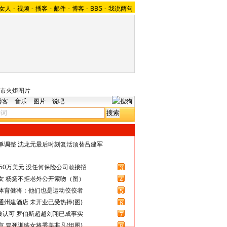
女人
-
视频
-
播客
-
邮件
-
博客
-
BBS
-
我说两句
市火炬图片
博客
音乐
图片
说吧
名单调整 沈龙元最后时刻复活顶替吕建军
50万美元 没任何保险公司敢接招
3
女 杨扬不拒老外公开索吻（图）
4
体育健将：他们也是运动佼佼者
5
州建酒店 未开业已受热捧(图)
6
被认可 罗伯斯超越刘翔已成事实
7
 冒死训练女将秀美非凡(组图)
8