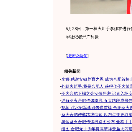
5月28日，第一棒火炬手李娜在进
华社记者邢广利摄
[
我来说两句
]
相关新闻
·
李娜:感谢安徽养育之恩 成为合肥首棒
·
外籍火炬手:我是合肥人 获得传圣火荣誉非
·
圣火合肥下榻之处安保严密 记者入场安检
·
详解圣火合肥传递路线 五大路段成最
·
视频:跳水冠军李娜传递首棒 合肥圣火
·
圣火合肥传递路线缩短 起跑点变更取消文
·
奥运圣火合肥传递线路图公布 全程手手相
·
组图:合肥无手少年将高擎祥云圣火闪