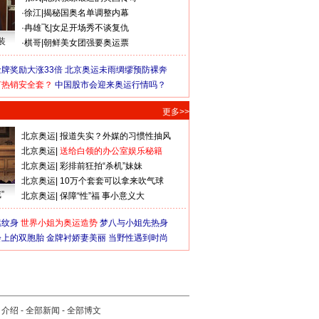
·
徐江
|
揭秘国奥名单调整内幕
·
冉雄飞
|
女足开场秀不谈复仇
装
·
棋哥
|
朝鲜美女团强要奥运票
牌奖励大涨33倍
北京奥运未雨绸缪预防裸奔
何热销安全套？
中国股市会迎来奥运行情吗？
更多>>
北京奥运
|
报道失实？外媒的习惯性抽风
北京奥运
|
送给白领的办公室娱乐秘籍
北京奥运
|
彩排前狂拍“杀机”妹妹
北京奥运
|
10万个套套可以拿来吹气球
”
北京奥运
|
保障“性”福 事小意义大
猛纹身
世界小姐为奥运造势
梦八与小姐先热身
会上的双胞胎
金牌衬娇妻美丽
当野性遇到时尚
司介绍
-
全部新闻
-
全部博文