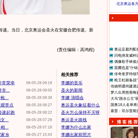
·
北京奥运各
奥 运 视 频
行传递。当日，北京奥运会圣火在安徽合肥传递。新
(责任编辑：高鸿程)
奥运足裁判配
闪电侠发威科
偶像歌手林俊
苗圃也是“什锦
传奇奎罗特续
相关推荐
枪王杜丽备战“
非常荣幸
李娜的音乐
08-05-28 09:19
传姚明通州建酒店
...
圣火的新闻
08-05-28 09:05
梦八出席慈善晚宴
...
李娜 演唱会
08-05-28 08:39
大马“跳水公主”
佳观赏点
奥运圣火象征着什么
国奥18人名单将
08-05-28 08:27
索普：菲尔普斯
传递起跑
圣火怎么保持不灭呀
08-05-28 08:22
...
奥运圣火路线
08-05-28 07:29
博 客 推 荐
...
李娜为什么出家
08-05-28 07:18
耀家乡
李娜出家前照片
08-05-27 15:43