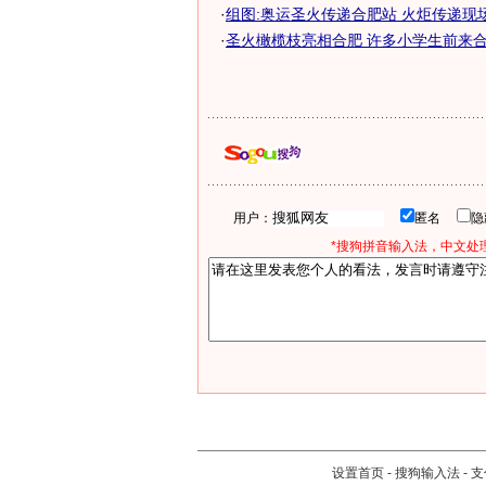
·
组图:奥运圣火传递合肥站 火炬传递现
·
圣火橄榄枝亮相合肥 许多小学生前来合
用户：
匿名
*搜狗拼音输入法，中文处理
设置首页
-
搜狗输入法
-
支