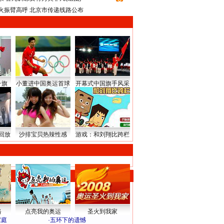
火振臂高呼 北京市传递线路公布
升旗
小董进中国奥运首球
开幕式中国旗手风采
回放
沙排宝贝热辣性感
游戏：和刘翔比跨栏
路
点亮我的奥运
圣火到我家
家庭
·
五环下的遗憾