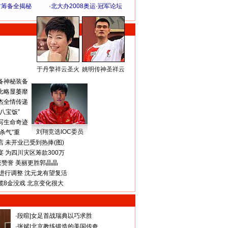
方筹备全揭秘
·
北大办2008奥运·冠军论坛
于丹擎祥云圣火
姚明传神圣祥云
体 育 热 点
备神秘装备
比略显萎靡
杰全情传递
八宝饭”
写生命奇迹
刘翔竞选IOC委员
杀气”重
 未开业已受到热捧(图)
 为四川灾区筹款300万
获赞誉 美丽更胜郭晶晶
进行调整 沈元龙有望复活
揽8金没戏 北京变化很大
·
段暄
|
女足首战瑞典以巧求胜
·
张斌
|
北京教练锻造的美国传奇