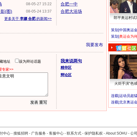
场
合肥一中
08-05-27 15:22
影(图)
合肥大浴场
08-05-24 13:37
郎平奥运村试
更多关于
李娜 合肥
的新闻>>
策划|
中国奥运金
策划|
奥运会为
我要发布
我来说两句
隐藏地址
设为辩论话题
精华区
专家>>
辩论区
火炬手演“色戒
连载|
运动员超
连载|
北京奥运
付中心
-
搜狐招聘
-
广告服务
-
客服中心
-
联系方式
-
保护隐私权
-
About SOHU
-
公