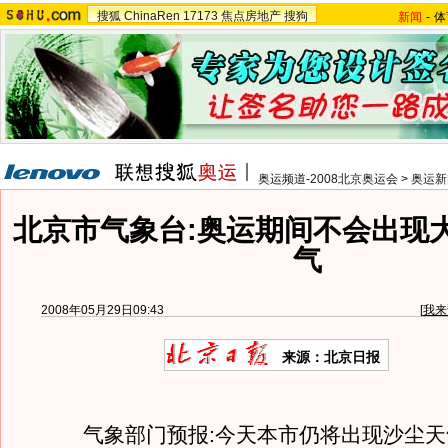
搜狐
ChinaRen
17173
焦点房地产
搜狗
新闻
-
体
奥运频道-2008北京奥运会
>
奥运新
北京市气象台:奥运期间不会出现
气
2008年05月29日09:43
[
我来
来源：北京日报
气象部门预报:今天本市仍将出现沙尘天