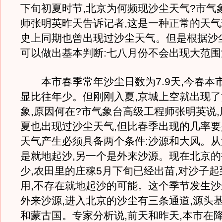
下旬初夏时节,北京为何频现沙尘天气?市气
师张明英昨天告诉记者,这是一种正常的天气
史上同期也曾出现过沙尘天气。但是根据沙
可以做出基本判断:七八月份不会出现大范
本市春季常年沙尘日数为7.9天,今春本
显比往年少。但刚刚入夏,京城上空就出现
象,原因何在?市气象台高级工程师张明英说
夏也出现过沙尘天气,但比春季出现的几率
天气产生必须具备两个条件:沙源和大风。从
是就地起沙,另一个是外来沙源。现在北京
少,农田里的庄稼5月下旬已经出苗,对沙子
用,不存在就地起沙的可能。这个季节发生
外来沙源,进入北京的沙尘有三条通道,源头
和蒙古国。专家分析说,前天和昨天,本市在