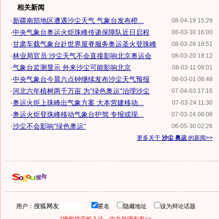
相关新闻
·
新疆南部地区遭遇沙尘天气 气象台发布橙...
08-04-19 15:29
·
中央气象台奥运火炬珠峰传递保障队近日启程
08-03-30 16:00
·
甘肃车载气象台赴世界屋脊服务奥运圣火登珠峰
08-03-26 19:51
·
林业局官员:沙尘天气不会直接影响北京奥运会
08-03-20 18:12
·
气象台监测显示 外来沙尘可能影响北京
08-03-11 08:01
·
中央气象台今晨六点钟继续发布沙尘天气预报
08-03-01 08:48
·
河北六年植树两千万亩 为"绿色奥运"治理沙尘
07-04-03 17:16
·
奥运火炬上珠峰出气象方案 大本营建移动...
07-03-24 11:30
·
奥运火炬登珠峰移动气象台护驾 专报或现...
07-03-24 08:08
·
沙尘不会影响"绿色奥运"
06-05-30 02:26
更多关于
沙尘 奥运
的新闻>>
用户：
匿名
隐藏地址
设为辩论话题