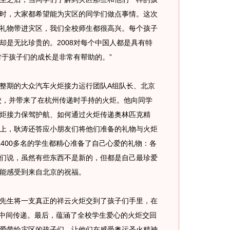
时，大家都希望能为灾区的同学们做点事情。这次
礼物带进灾区，我们全校师生都很高兴。每个孩子
却是无比珍贵的。2008对每个中国人都是具有特
对于孩子们的成长是非常有帮助的。”
期的大众汽车火炬接力运行团队A组队长、北京
学校，并带来了在杭州传递时手持的火炬。他向同学
炬接力保驾护航、如何通过火炬传递奥林匹克精
上，耿涛还答应小朋友们将他们准备的礼物与火炬
班400多名的学生都精心准备了自己心爱的礼物：各
们说，虽然有些东西不是新的，但都是自己最珍爱
能感受到来自北京的祝福。
生将一支真正的祥云火炬交到了孩子们手里，在
”们中间传递。最后，蕴涵了全校学生爱心的火炬交回
爱带给灾区的孩子们，让他们在感受奥运圣火精神