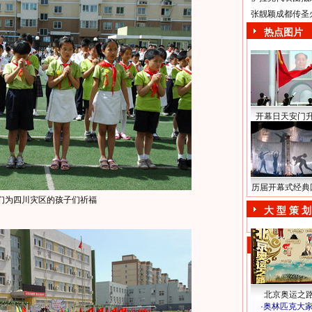
张靓颖成都传圣
热点图片
开幕日天安门
历届开幕式经典
们为四川灾区的孩子们祈福
大 型 策 划
北京奥运之
·
奥林匹克大