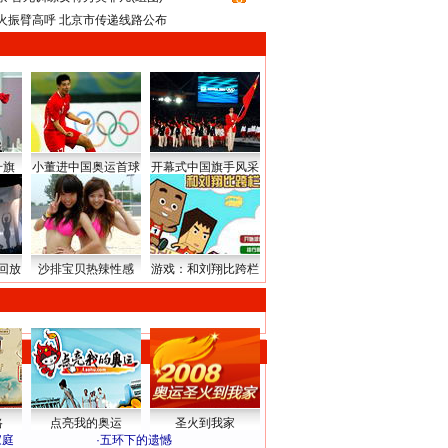
火振臂高呼 北京市传递线路公布
升旗
小董进中国奥运首球
开幕式中国旗手风采
回放
沙排宝贝热辣性感
游戏：和刘翔比跨栏
路
点亮我的奥运
圣火到我家
家庭
·
五环下的遗憾