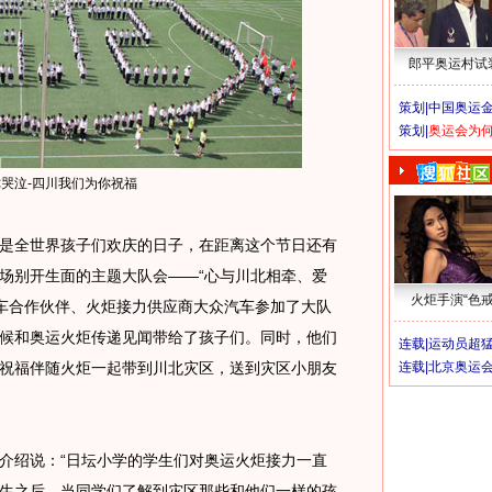
郎平奥运村试
策划|
中国奥运金
策划|
奥运会为
为你哭泣-四川我们为你祝福
是全世界孩子们欢庆的日子，在距离这个节日还有
场别开生面的主题大队会——“心与川北相牵、爱
火炬手演“色戒
汽车合作伙伴、火炬接力供应商大众汽车参加了大队
候和奥运火炬传递见闻带给了孩子们。同时，他们
连载|
运动员超
祝福伴随火炬一起带到川北灾区，送到灾区小朋友
连载|
北京奥运
绍说：“日坛小学的学生们对奥运火炬接力一直
生之后，当同学们了解到灾区那些和他们一样的孩