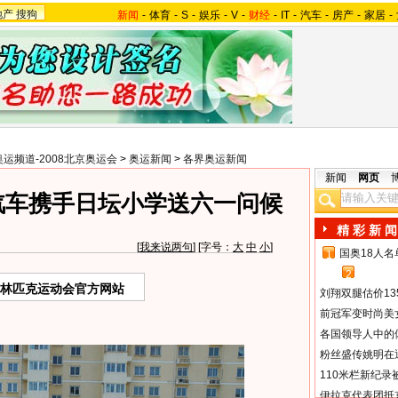
地产
搜狗
新闻
-
体育
-
S
-
娱乐
-
V
-
财经
-
IT
-
汽车
-
房产
-
家居
-
奥运频道-2008北京奥运会
>
奥运新闻
>
各界奥运新闻
新闻
网页
汽车携手日坛小学送六一问候
精 彩 新 闻
[
我来说两句
] [字号：
大
中
小
]
国奥18人
1
2
奥林匹克运动会官方网站
刘翔双腿估价13
前冠军变时尚美
各国领导人中的
粉丝盛传姚明在通
110米栏新纪录
伊拉克代表团抵京