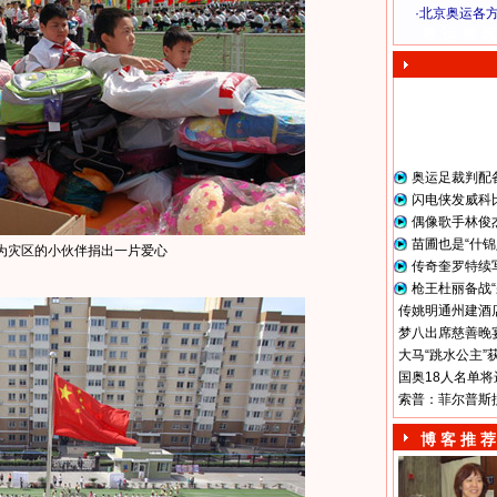
·
北京奥运各
奥 运 视 频
奥运足裁判配
闪电侠发威科
偶像歌手林俊
苗圃也是“什锦
为灾区的小伙伴捐出一片爱心
传奇奎罗特续
枪王杜丽备战“
传姚明通州建酒店
梦八出席慈善晚宴
大马“跳水公主”
国奥18人名单将
索普：菲尔普斯
博 客 推 荐