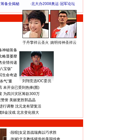
方筹备全揭秘
·
北大办2008奥运·冠军论坛
于丹擎祥云圣火
姚明传神圣祥云
体 育 热 点
备神秘装备
比略显萎靡
杰全情传递
八宝饭”
写生命奇迹
刘翔竞选IOC委员
杀气”重
 未开业已受到热捧(图)
 为四川灾区筹款300万
获赞誉 美丽更胜郭晶晶
进行调整 沈元龙有望复活
揽8金没戏 北京变化很大
·
段暄
|
女足首战瑞典以巧求胜
·
张斌
|
北京教练锻造的美国传奇