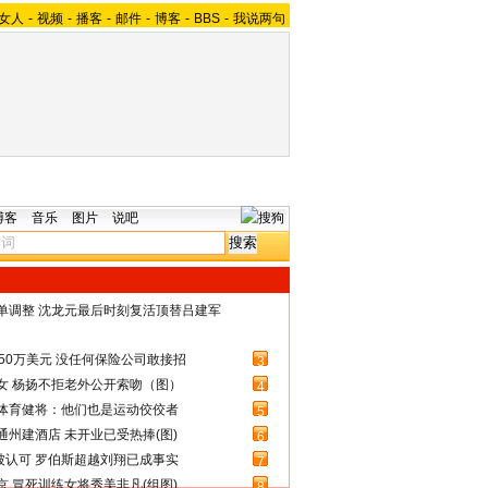
女人
-
视频
-
播客
-
邮件
-
博客
-
BBS
-
我说两句
博客
音乐
图片
说吧
名单调整 沈龙元最后时刻复活顶替吕建军
50万美元 没任何保险公司敢接招
3
女 杨扬不拒老外公开索吻（图）
4
体育健将：他们也是运动佼佼者
5
州建酒店 未开业已受热捧(图)
6
被认可 罗伯斯超越刘翔已成事实
7
 冒死训练女将秀美非凡(组图)
8