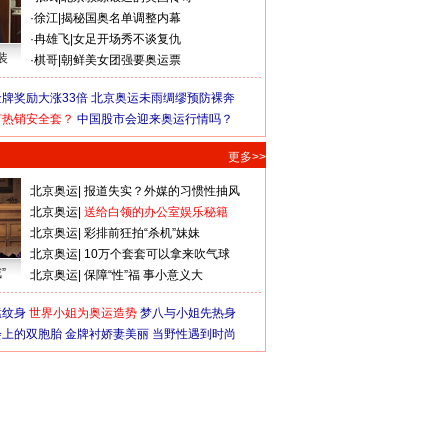
·
徐江
|
揭秘国奥名单调整内幕
·
冉雄飞
|
女足开场秀不谈复仇
装
·
棋哥
|
朝鲜美女团强要奥运票
牌奖励大涨33倍
北京奥运未雨绸缪预防裸奔
何热销安全套？
中国股市会迎来奥运行情吗？
更多>>
北京奥运
|
报道失实？外媒的习惯性抽风
北京奥运
|
送给白领的办公室娱乐秘籍
北京奥运
|
彩排前狂拍“杀机”妹妹
北京奥运
|
10万个套套可以拿来吹气球
”
北京奥运
|
保障“性”福 事小意义大
猛纹身
世界小姐为奥运造势
梦八与小姐先热身
会上的双胞胎
金牌衬娇妻美丽
当野性遇到时尚