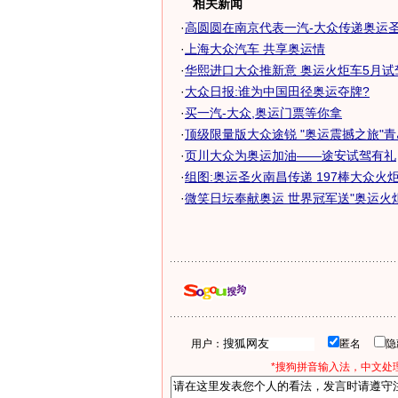
相关新闻
·
高圆圆在南京代表一汽-大众传递奥运
·
上海大众汽车 共享奥运情
·
华熙进口大众推新意 奥运火炬车5月试
·
大众日报:谁为中国田径奥运夺牌?
·
买一汽-大众,奥运门票等你拿
·
顶级限量版大众途锐 "奥运震撼之旅"
·
页川大众为奥运加油——途安试驾有礼
·
组图:奥运圣火南昌传递 197棒大众火
·
微笑日坛奉献奥运 世界冠军送"奥运火炬"
用户：
匿名
*搜狗拼音输入法，中文处理