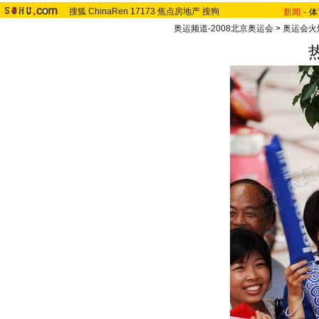
搜狐
ChinaRen
17173
焦点房地产
搜狗
新闻
-
体
奥运频道-2008北京奥运会
>
奥运会火