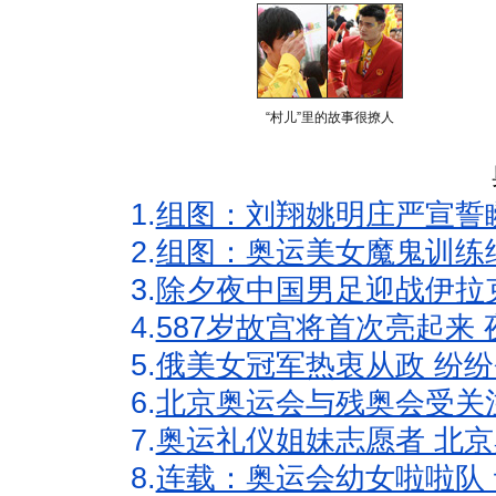
“村儿”里的故事很撩人
1.
组图：刘翔姚明庄严宣誓
2.
组图：奥运美女魔鬼训练
3.
除夕夜中国男足迎战伊拉
4.
587岁故宫将首次亮起来
5.
俄美女冠军热衷从政 纷纷
6.
北京奥运会与残奥会受关
7.
奥运礼仪姐妹志愿者 北京
8.
连载：奥运会幼女啦啦队 