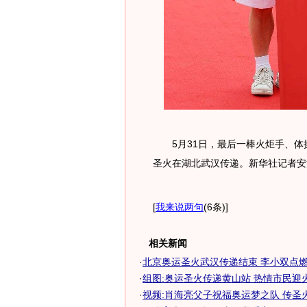
5月31日，最后一棒火炬手、体
圣火在湖北武汉传递。新华社记者安
[
我来说两句
(6条)
]
相关新闻
·
北京奥运圣火武汉传递结束 李小双点
·
组图:奥运圣火传递黄山站 热情市民迎
·
视频:肖海亮父子祝福奥运梦之队 传圣