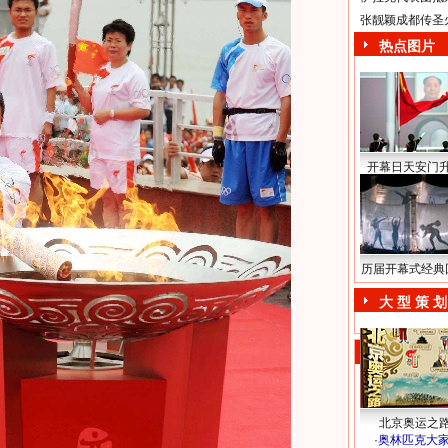
张靓颖成都传圣
热点图片
开幕日天安门
历届开幕式经典
大 型 策 划
北京奥运之
·
奥林匹克大