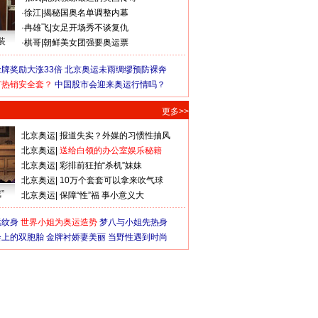
·
徐江
|
揭秘国奥名单调整内幕
·
冉雄飞
|
女足开场秀不谈复仇
装
·
棋哥
|
朝鲜美女团强要奥运票
牌奖励大涨33倍
北京奥运未雨绸缪预防裸奔
何热销安全套？
中国股市会迎来奥运行情吗？
更多>>
北京奥运
|
报道失实？外媒的习惯性抽风
北京奥运
|
送给白领的办公室娱乐秘籍
北京奥运
|
彩排前狂拍“杀机”妹妹
北京奥运
|
10万个套套可以拿来吹气球
”
北京奥运
|
保障“性”福 事小意义大
猛纹身
世界小姐为奥运造势
梦八与小姐先热身
会上的双胞胎
金牌衬娇妻美丽
当野性遇到时尚