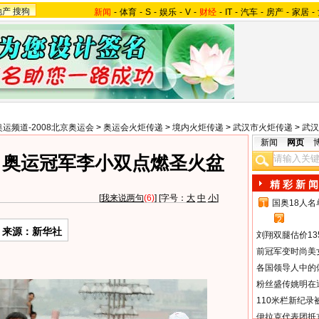
地产
搜狗
新闻
-
体育
-
S
-
娱乐
-
V
-
财经
-
IT
-
汽车
-
房产
-
家居
-
奥运频道-2008北京奥运会
>
奥运会火炬传递
>
境内火炬传递
>
武汉市火炬传递
>
武汉
新闻
网页
、奥运冠军李小双点燃圣火盆
精 彩 新 闻
[
我来说两句
(6)
] [字号：
大
中
小
]
国奥18人
1
2
来源：新华社
刘翔双腿估价13
前冠军变时尚美
各国领导人中的
粉丝盛传姚明在通
110米栏新纪录
伊拉克代表团抵京