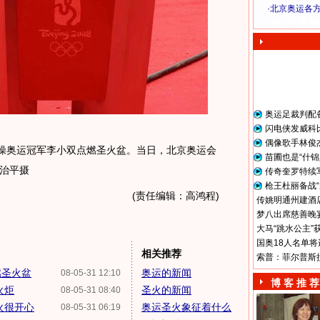
·
北京奥运各
奥 运 视 频
奥运足裁判配
闪电侠发威科
偶像歌手林俊
操奥运冠军李小双点燃圣火盆。当日，北京奥运会
苗圃也是“什锦
治平摄
传奇奎罗特续
枪王杜丽备战“
(责任编辑：高鸿程)
传姚明通州建酒店
梦八出席慈善晚宴
大马“跳水公主”
国奥18人名单将
相关推荐
索普：菲尔普斯
燃圣火盆
奥运的新闻
08-05-31 12:10
博 客 推 荐
火炬
圣火的新闻
08-05-31 08:40
火很开心
奥运圣火象征着什么
08-05-31 06:19