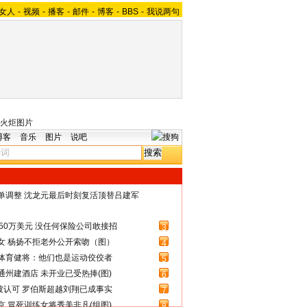
女人
-
视频
-
播客
-
邮件
-
博客
-
BBS
-
我说两句
火炬图片
博客
音乐
图片
说吧
名单调整 沈龙元最后时刻复活顶替吕建军
50万美元 没任何保险公司敢接招
3
女 杨扬不拒老外公开索吻（图）
4
体育健将：他们也是运动佼佼者
5
州建酒店 未开业已受热捧(图)
6
被认可 罗伯斯超越刘翔已成事实
7
 冒死训练女将秀美非凡(组图)
8