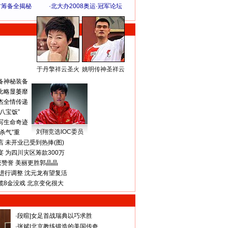
方筹备全揭秘
·
北大办2008奥运·冠军论坛
于丹擎祥云圣火
姚明传神圣祥云
体 育 热 点
备神秘装备
比略显萎靡
杰全情传递
八宝饭”
写生命奇迹
刘翔竞选IOC委员
杀气”重
 未开业已受到热捧(图)
 为四川灾区筹款300万
获赞誉 美丽更胜郭晶晶
进行调整 沈元龙有望复活
揽8金没戏 北京变化很大
·
段暄
|
女足首战瑞典以巧求胜
·
张斌
|
北京教练锻造的美国传奇