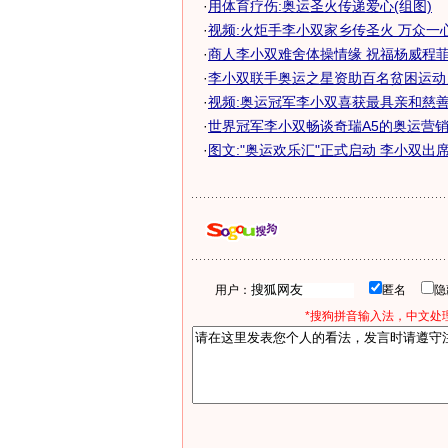
·
用体育疗伤:奥运圣火传递爱心(组图)
·
视频:火炬手李小双家乡传圣火 万众一
·
商人李小双难舍体操情缘 祝福杨威程菲奥
·
李小双联手奥运之星资助百名贫困运动
·
视频:奥运冠军李小双喜获最具亲和慈
·
世界冠军李小双畅谈奇瑞A5的奥运营
·
图文:"奥运欢乐汇"正式启动 李小双出
用户：
匿名
*搜狗拼音输入法，中文处理