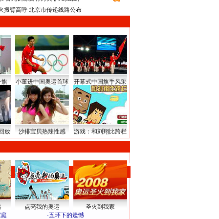
火振臂高呼 北京市传递线路公布
升旗
小董进中国奥运首球
开幕式中国旗手风采
回放
沙排宝贝热辣性感
游戏：和刘翔比跨栏
路
点亮我的奥运
圣火到我家
家庭
·
五环下的遗憾