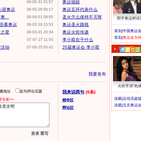
奥运福娃
08-05-31 01:57
心迎奥运
奥运五环代表什么
08-05-29 00:17
...
圣火怎么保持不灭呀
08-04-01 09:05
郎平奥运村试
员看奥运
奥运圣火路线
08-03-18 15:53
策划|
中国奥运金
善之星
奥运火炬传递
08-03-01 20:34
策划|
奥运会为
销
李小双在干什么
07-07-27 11:55
席活动
25届奥运会 李小双
07-06-25 00:42
我要发布
火炬手演“色戒
隐藏地址
设为辩论话题
我来说两句
(6条)
连载|
运动员超
专家>>
精华区
连载|
北京奥运
辩论区