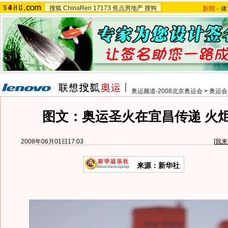
搜狐
ChinaRen
17173
焦点房地产
搜狗
新闻
-
体
奥运频道-2008北京奥运会
>
奥运会
图文：奥运圣火在宜昌传递 火
2008年06月01日17:03
[
我来
来源：新华社