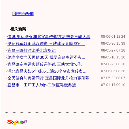
[
我来说两句
]
相关新闻
·
快讯:奥运圣火湖北宜昌传递结束 照亮三峡大坝
08-06-01 12:24
·
奥运冠军领衔武汉传递 三峡建设者助威宜...
08-05-30 15:39
·
宜昌三峡旅游牵手北京奥运
08-05-27 07:28
·
绝症少女向天再借30天:我要亲睹奥运圣火...
08-05-10 15:20
·
宜昌确定奥运火炬传递路线 三峡大坝坛子...
07-06-25 08:18
·
湖北宜昌夫妇6年徒步走遍28个省市宣传奥...
07-06-06 08:38
·
全民健身与奥运同行 宜昌国际龙舟拉力赛落幕
07-05-22 08:07
·
宜昌市一工厂工人制作二米巨鞋献奥运
07-01-17 09:10