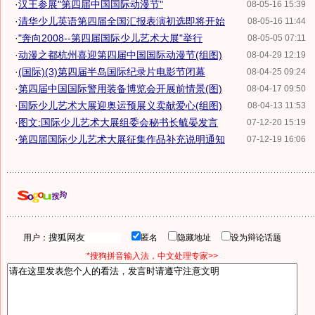
·
汉王参展"第四届中国国际动漫节"
08-05-16 15:39
·
清华少儿英语第四届全国汇报表演初选即将开始
08-05-16 11:44
·
"奔向2008--第四届国际少儿艺术大展"举行
08-05-05 07:11
·
动漫之都杭州喜迎第四届中国国际动漫节(组图)
08-04-29 12:19
·
(国际)(3)第四届半岛国际纪录片电影节闭幕
08-04-25 09:24
·
第四届中国国际警用装备博览会开展前情景(图)
08-04-17 09:50
·
国际少儿艺术大展迎奥运预展义卖献爱心(组图)
08-04-13 11:53
·
图文:国际少儿艺术大展组委会秘书长毓晏发言
07-12-20 15:19
·
第四届国际少儿艺术大展征集作品补充说明通知
07-12-19 16:06
用户：
匿名
隐藏地址
设为辩论话题
*搜狗拼音输入法，中文处理专家>>