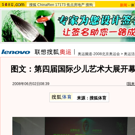
搜狐
ChinaRen
17173
焦点房地产
搜狗
新闻
-
体
奥运频道-2008北京奥运会
>
奥运活
图文：第四届国际少儿艺术大展开
2008年06月02日08:39
[
我来
来源：搜狐体育