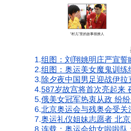
“村儿”里的故事很撩人
1.
组图：刘翔姚明庄严宣誓
2.
组图：奥运美女魔鬼训练
3.
除夕夜中国男足迎战伊拉
4.
587岁故宫将首次亮起来
5.
俄美女冠军热衷从政 纷纷
6.
北京奥运会与残奥会受关
7.
奥运礼仪姐妹志愿者 北京
8.
连载：奥运会幼女啦啦队 