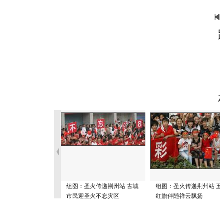
组图：圣火传递荆州站 古城
组图：圣火传递荆州站 
市民迎圣火不忘灾区
红旗伴随祥云飘扬