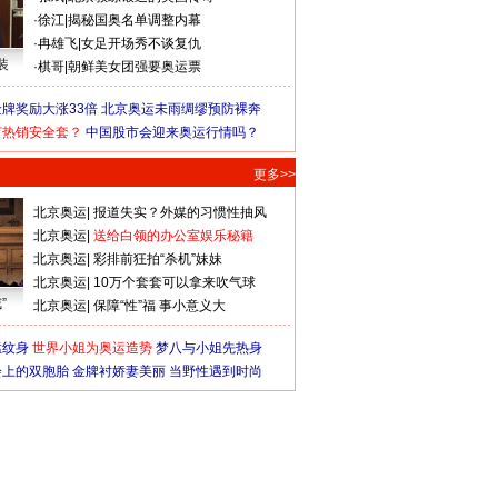
·
徐江
|
揭秘国奥名单调整内幕
·
冉雄飞
|
女足开场秀不谈复仇
装
·
棋哥
|
朝鲜美女团强要奥运票
牌奖励大涨33倍
北京奥运未雨绸缪预防裸奔
何热销安全套？
中国股市会迎来奥运行情吗？
更多>>
北京奥运
|
报道失实？外媒的习惯性抽风
北京奥运
|
送给白领的办公室娱乐秘籍
北京奥运
|
彩排前狂拍“杀机”妹妹
北京奥运
|
10万个套套可以拿来吹气球
”
北京奥运
|
保障“性”福 事小意义大
猛纹身
世界小姐为奥运造势
梦八与小姐先热身
会上的双胞胎
金牌衬娇妻美丽
当野性遇到时尚