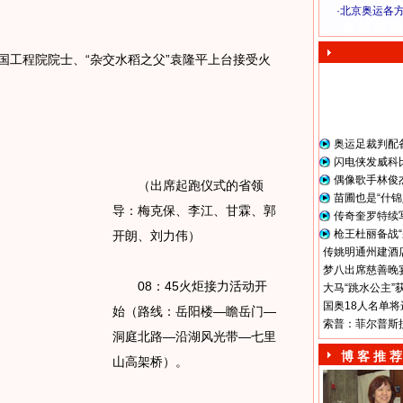
；
·
北京奥运各
奥 运 视 频
工程院院士、“杂交水稻之父”袁隆平上台接受火
奥运足裁判配
闪电侠发威科
偶像歌手林俊
（出席起跑仪式的省领
苗圃也是“什锦
导：梅克保、李江、甘霖、郭
传奇奎罗特续
枪王杜丽备战“
开朗、刘力伟）
传姚明通州建酒店
梦八出席慈善晚宴
08：45火炬接力活动开
大马“跳水公主”
国奥18人名单将
始（路线：岳阳楼—瞻岳门—
索普：菲尔普斯
洞庭北路—沿湖风光带—七里
博 客 推 荐
山高架桥）。