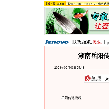
搜狐
ChinaRen
17173
焦点房
湖南岳阳
2008年06月03日05:48
来
岳阳传递流程