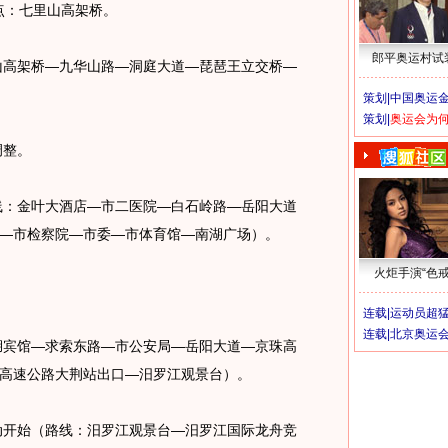
点：七里山高架桥。
郎平奥运村试
山高架桥—九华山路—洞庭大道—琵琶王立交桥—
策划|
中国奥运金
策划|
奥运会为
调整。
线：金叶大酒店—市二医院—白石岭路—岳阳大道
—市检察院—市委—市体育馆—南湖广场）。
火炬手演“色戒
连载|
运动员超
连载|
北京奥运
湖宾馆—求索东路—市公安局—岳阳大道—京珠高
高速公路大荆站出口—汨罗江观景台）。
动开始（路线：汨罗江观景台—汨罗江国际龙舟竞