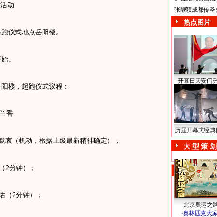
活动
张靓颖成都传圣
热点图片
起跑仪式地点岳阳楼。
开始。
开幕日天安门
岳阳楼，起跑仪式议程：
兰香
历届开幕式经典
默哀（机动，根据上级最新精神确定）；
大 型 策 划
（2分钟）；
话（2分钟）；
北京奥运之
·
奥林匹克大