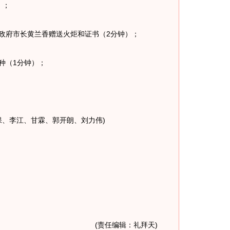
）；
政府市长黄兰香赠送火炬和证书（2分钟）；
种（1分钟）；
、李江、甘霖、郭开朗、刘力伟)
(责任编辑：礼拜天)