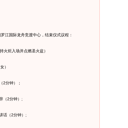
。
汨罗江国际龙舟竞渡中心，结束仪式议程：
持火炬入场并点燃圣火盆）
女）
（2分钟）；
（2分钟）;
话（2分钟）;