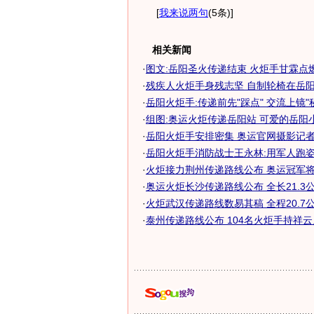
[
我来说两句
(5条)
]
相关新闻
·
图文:岳阳圣火传递结束 火炬手甘霖点
·
残疾人火炬手身残志坚 自制轮椅在岳阳传
·
岳阳火炬手:传递前先"踩点" 交流上镜"
·
组图:奥运火炬传递岳阳站 可爱的岳阳
·
岳阳火炬手安排密集 奥运官网摄影记者忙
·
岳阳火炬手消防战士王永林:用军人跑
·
火炬接力荆州传递路线公布 奥运冠军将跑
·
奥运火炬长沙传递路线公布 全长21.3公
·
火炬武汉传递路线数易其稿 全程20.7公
·
泰州传递路线公布 104名火炬手持祥