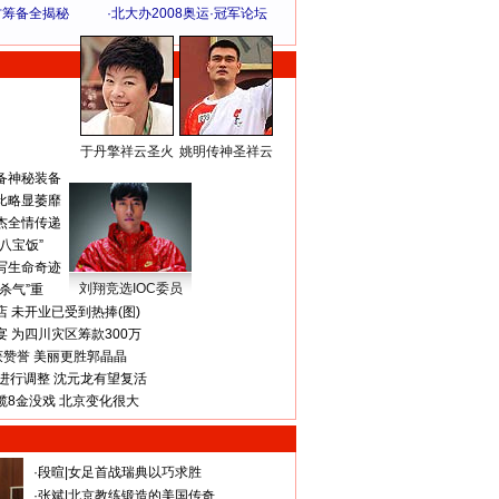
方筹备全揭秘
·
北大办2008奥运·冠军论坛
于丹擎祥云圣火
姚明传神圣祥云
体 育 热 点
备神秘装备
比略显萎靡
杰全情传递
八宝饭”
写生命奇迹
刘翔竞选IOC委员
杀气”重
 未开业已受到热捧(图)
 为四川灾区筹款300万
获赞誉 美丽更胜郭晶晶
进行调整 沈元龙有望复活
揽8金没戏 北京变化很大
·
段暄
|
女足首战瑞典以巧求胜
·
张斌
|
北京教练锻造的美国传奇