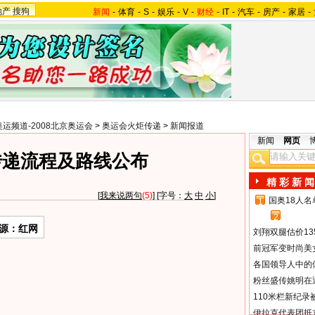
地产
搜狗
新闻
-
体育
-
S
-
娱乐
-
V
-
财经
-
IT
-
汽车
-
房产
-
家居
-
奥运频道-2008北京奥运会
>
奥运会火炬传递
>
新闻报道
新闻
网页
传递流程及路线公布
精 彩 新 闻
[
我来说两句
(5)
] [字号：
大
中
小
]
国奥18人
1
2
源：红网
刘翔双腿估价13
前冠军变时尚美
各国领导人中的
粉丝盛传姚明在通
110米栏新纪录
伊拉克代表团抵京