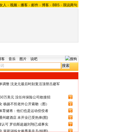
女人
-
视频
-
播客
-
邮件
-
博客
-
BBS
-
我说两句
博客
音乐
图片
说吧
名单调整 沈龙元最后时刻复活顶替吕建军
50万美元 没任何保险公司敢接招
3
女 杨扬不拒老外公开索吻（图）
4
体育健将：他们也是运动佼佼者
5
州建酒店 未开业已受热捧(图)
6
被认可 罗伯斯超越刘翔已成事实
7
 冒死训练女将秀美非凡(组图)
8