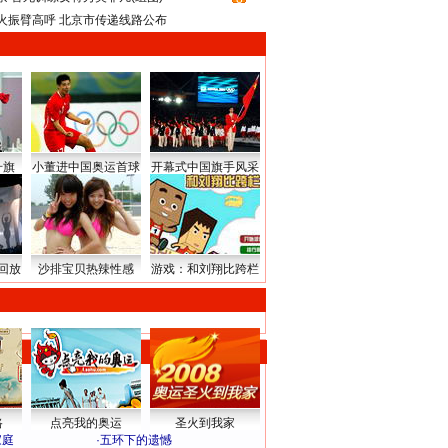
火振臂高呼 北京市传递线路公布
升旗
小董进中国奥运首球
开幕式中国旗手风采
回放
沙排宝贝热辣性感
游戏：和刘翔比跨栏
路
点亮我的奥运
圣火到我家
家庭
·
五环下的遗憾