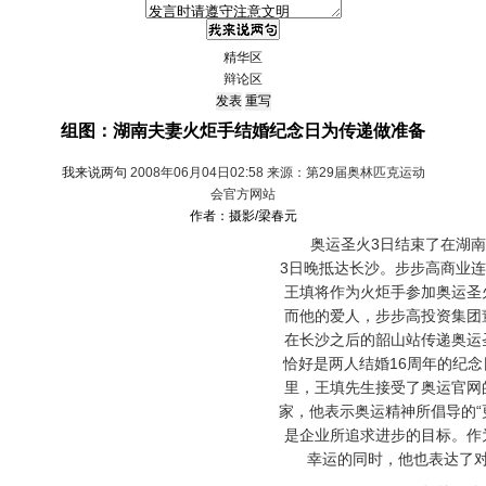
精华区
辩论区
组图：湖南夫妻火炬手结婚纪念日为传递做准备
我来说两句
2008年06月04日02:58 来源：第29届奥林匹克运动
会官方网站
作者：摄影/梁春元
奥运圣火3日结束了在湖南
3日晚抵达长沙。步步高商业
王填将作为火炬手参加奥运圣
而他的爱人，步步高投资集团
在长沙之后的韶山站传递奥运
恰好是两人结婚16周年的纪
里，王填先生接受了奥运官网
家，他表示奥运精神所倡导的“
是企业所追求进步的目标。作
幸运的同时，他也表达了