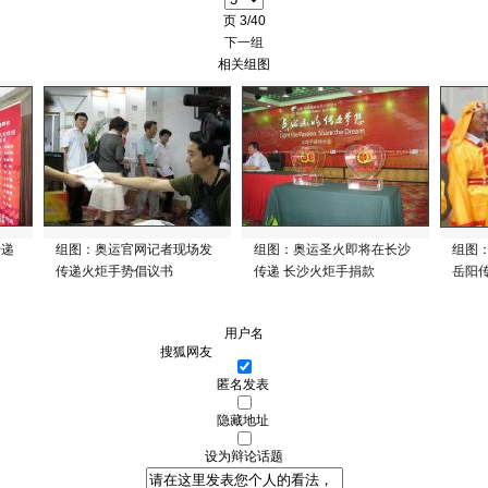
页
3/40
下一组
相关组图
传递
组图：奥运官网记者现场发
组图：奥运圣火即将在长沙
组图
传递火炬手势倡议书
传递 长沙火炬手捐款
岳阳
用户名
匿名发表
隐藏地址
设为辩论话题