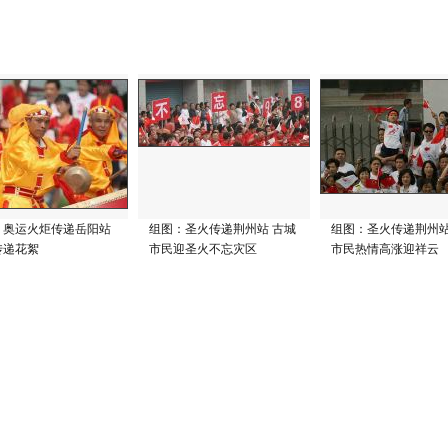
：奥运火炬传递岳阳站
组图：圣火传递荆州站 古城
组图：圣火传递荆州站
传递花絮
市民迎圣火不忘灾区
市民热情高涨迎祥云