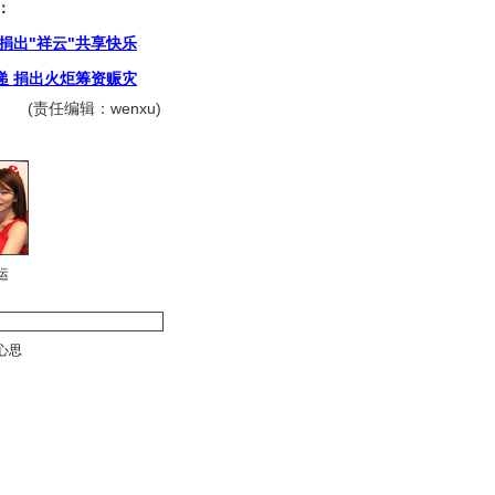
：
捐出"祥云"共享快乐
递 捐出火炬筹资赈灾
(责任编辑：wenxu)
运
心思