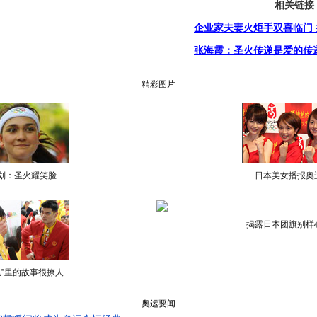
相关链接
企业家夫妻火炬手双喜临门 
张海霞：圣火传递是爱的传
精彩图片
划：圣火耀笑脸
日本美女播报奥
揭露日本团旗别样
儿”里的故事很撩人
奥运要闻