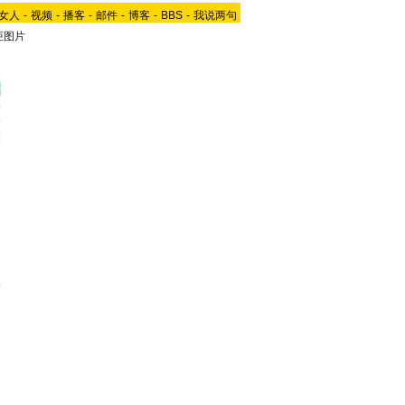
女人
-
视频
-
播客
-
邮件
-
博客
-
BBS
-
我说两句
炬图片