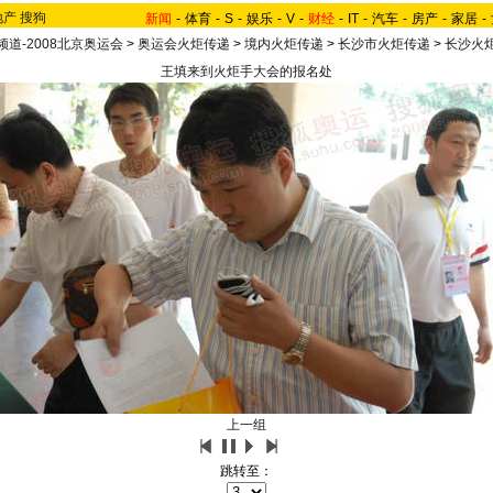
地产
搜狗
新闻
-
体育
-
S
-
娱乐
-
V
-
财经
-
IT
-
汽车
-
房产
-
家居
-
频道-2008北京奥运会
>
奥运会火炬传递
>
境内火炬传递
>
长沙市火炬传递
>
长沙火
王填来到火炬手大会的报名处
上一组
跳转至：