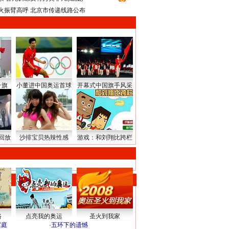
火振臂高呼 北京市传递线路公布
升旗
小董进中国奥运首球
开幕式中国旗手风采
回放
沙排宝贝热辣性感
游戏：和刘翔比跨栏
路
点亮我的奥运
圣火到我家
家庭
·
五环下的遗憾