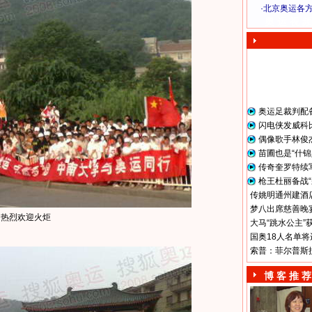
·
北京奥运各
奥 运 视 频
奥运足裁判配
闪电侠发威科
偶像歌手林俊
苗圃也是“什锦
传奇奎罗特续
枪王杜丽备战“
传姚明通州建酒店
梦八出席慈善晚宴
民热烈欢迎火炬
大马“跳水公主”
国奥18人名单将
索普：菲尔普斯
博 客 推 荐