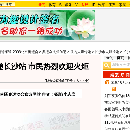
地产
搜狗
新闻
-
体育
-
S
-
娱乐
-
V
-
财经
-
IT
-
汽车
-
房产
-
家居
-
奥运频道-2008北京奥运会
>
奥运会火炬传递
>
境内火炬传递
>
长沙市火炬传递
>
长沙
新闻
网页
递长沙站 市民热烈欢迎火炬
精 彩 新 闻
[
我来说两句
] [字号：
大
中
小
]
国奥18人
1
2
奥林匹克运动会官方网站 作者：摄影/李志岩
刘翔双腿估价13
前冠军变时尚美
各国领导人中的
粉丝盛传姚明在通
110米栏新纪录
伊拉克代表团抵京