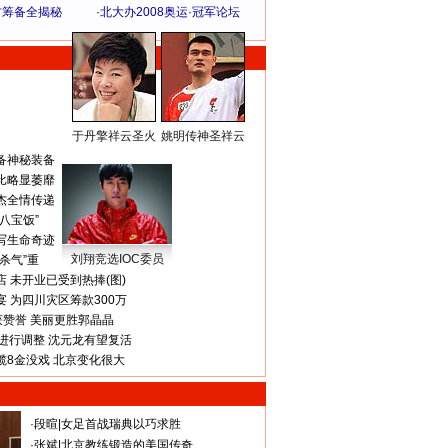
方筹备全揭秘
·
北大办2008奥运·冠军论坛
于丹擎祥云圣火
姚明传神圣祥云
体 育 热 点
备神秘装备
比略显萎靡
杰全情传递
八宝饭”
写生命奇迹
刘翔竞选IOC委员
杀气”重
 未开业已受到热捧(图)
 为四川灾区筹款300万
获赞誉 美丽更胜郭晶晶
进行调整 沈元龙有望复活
揽8金没戏 北京变化很大
·
段暄
|
女足首战瑞典以巧求胜
·
张斌
|
北京教练锻造的美国传奇