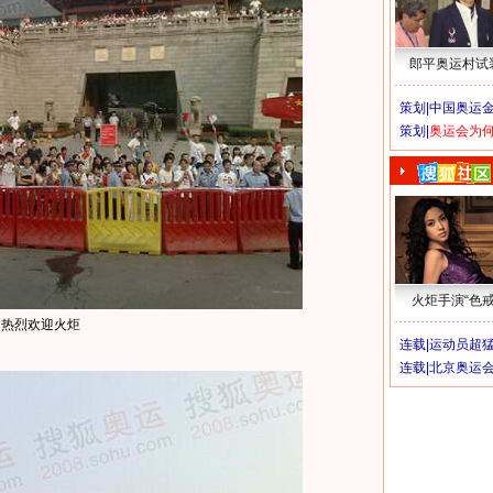
郎平奥运村试
策划|
中国奥运金
策划|
奥运会为
火炬手演“色戒
民热烈欢迎火炬
连载|
运动员超
连载|
北京奥运