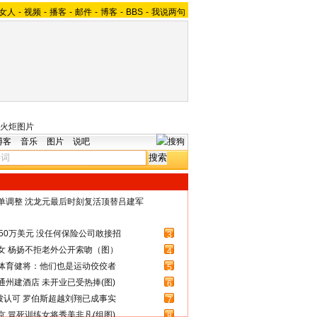
女人
-
视频
-
播客
-
邮件
-
博客
-
BBS
-
我说两句
火炬图片
博客
音乐
图片
说吧
名单调整 沈龙元最后时刻复活顶替吕建军
50万美元 没任何保险公司敢接招
3
女 杨扬不拒老外公开索吻（图）
4
体育健将：他们也是运动佼佼者
5
州建酒店 未开业已受热捧(图)
6
被认可 罗伯斯超越刘翔已成事实
7
 冒死训练女将秀美非凡(组图)
8