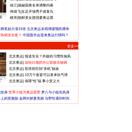
·
徐江
|
揭秘国奥名单调整内幕
·
冉雄飞
|
女足开场秀不谈复仇
装
·
棋哥
|
朝鲜美女团强要奥运票
牌奖励大涨33倍
北京奥运未雨绸缪预防裸奔
何热销安全套？
中国股市会迎来奥运行情吗？
更多>>
北京奥运
|
报道失实？外媒的习惯性抽风
北京奥运
|
送给白领的办公室娱乐秘籍
北京奥运
|
彩排前狂拍“杀机”妹妹
北京奥运
|
10万个套套可以拿来吹气球
”
北京奥运
|
保障“性”福 事小意义大
猛纹身
世界小姐为奥运造势
梦八与小姐先热身
会上的双胞胎
金牌衬娇妻美丽
当野性遇到时尚