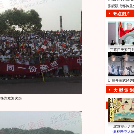
张靓颖成都传圣
热点图片
开幕日天安门
历届开幕式经典
大 型 策 划
民热烈欢迎火炬
北京奥运之
·
奥林匹克大