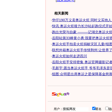
[
我来说两句
]
相关新闻
·
华仔190万义卖奥运火炬 同时义买他人
·
快讯:奥运火炬接力长沙站起跑仪式开
·
跑出光荣与自豪 ———记湖北奥运火炬传
·
岳阳站第33棒黄小勇:我要把奥运火炬
·
奥运火炬手拍卖火炬捐献灾区儿童(组图
·
联想外籍奥运火炬手传情荆州:让世界
·
奥运火炬如何走进四川
·
岳阳火炬手安排密集 奥运官网摄影记者忙
·
毛新宇:愿当奥运火炬手 爷爷毛泽东是
·
组图:众明星出席奥运之星保障基金慈善拍
用户：
匿名