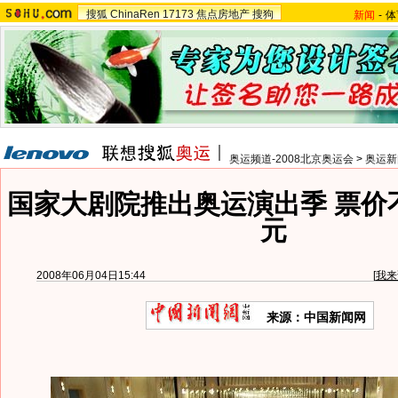
搜狐
ChinaRen
17173
焦点房地产
搜狗
新闻
-
体
奥运频道-2008北京奥运会
>
奥运新
国家大剧院推出奥运演出季 票价不
元
2008年06月04日15:44
[
我来
来源：中国新闻网