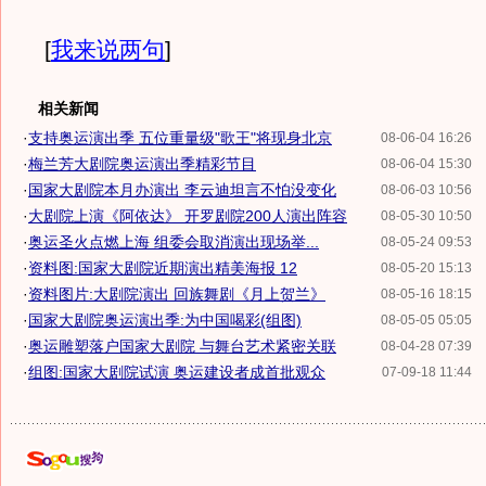
[
我来说两句
]
相关新闻
·
支持奥运演出季 五位重量级"歌王"将现身北京
08-06-04 16:26
·
梅兰芳大剧院奥运演出季精彩节目
08-06-04 15:30
·
国家大剧院本月办演出 李云迪坦言不怕没变化
08-06-03 10:56
·
大剧院上演《阿依达》 开罗剧院200人演出阵容
08-05-30 10:50
·
奥运圣火点燃上海 组委会取消演出现场举...
08-05-24 09:53
·
资料图:国家大剧院近期演出精美海报 12
08-05-20 15:13
·
资料图片:大剧院演出 回族舞剧《月上贺兰》
08-05-16 18:15
·
国家大剧院奥运演出季:为中国喝彩(组图)
08-05-05 05:05
·
奥运雕塑落户国家大剧院 与舞台艺术紧密关联
08-04-28 07:39
·
组图:国家大剧院试演 奥运建设者成首批观众
07-09-18 11:44