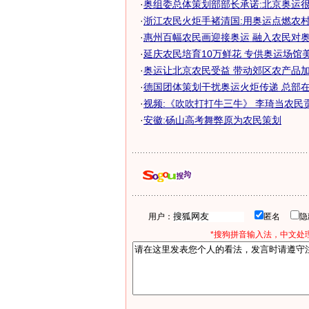
·
奥组委总体策划部部长承诺:北京奥运
·
浙江农民火炬手褚清国:用奥运点燃农村体
·
惠州百幅农民画迎接奥运 融入农民对
·
延庆农民培育10万鲜花 专供奥运场馆
·
奥运让北京农民受益 带动郊区农产品加
·
德国团体策划干扰奥运火炬传递 总部
·
视频:《吹吹打打牛三牛》 李琦当农民
·
安徽:砀山高考舞弊原为农民策划
用户：
匿名
*搜狗拼音输入法，中文处理