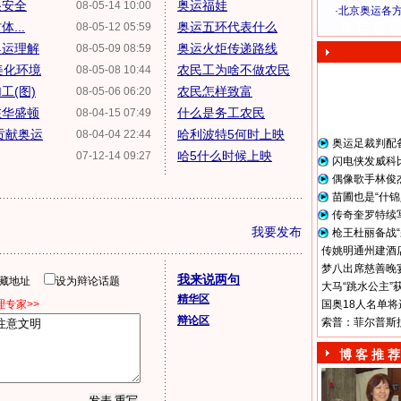
很安全
奥运福娃
08-05-14 10:00
·
北京奥运各
...
奥运五环代表什么
08-05-12 05:59
奥 运 视 频
奥运理解
奥运火炬传递路线
08-05-09 08:59
美化环境
农民工为啥不做农民
08-05-08 10:44
工(图)
农民怎样致富
08-05-06 06:20
在华盛顿
什么是务工农民
08-04-15 07:49
贡献奥运
哈利波特5何时上映
08-04-04 22:44
奥运足裁判配
哈5什么时候上映
07-12-14 09:27
闪电侠发威科
偶像歌手林俊
苗圃也是“什锦
传奇奎罗特续
我要发布
枪王杜丽备战“
传姚明通州建酒店
梦八出席慈善晚宴
我来说两句
隐藏地址
设为辩论话题
大马“跳水公主”
精华区
专家>>
国奥18人名单将
辩论区
索普：菲尔普斯
博 客 推 荐