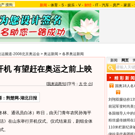
地产
搜狗
新闻
-
体育
-
S
-
娱乐
-
V
-
财经
-
IT
-
汽车
-
房产
-
家居
-
奥运频道-2008北京奥运会
>
奥运新闻
>
各界奥运新闻
新闻
网页
开机 有望赶在奥运之前上映
精 彩 新 闻
[
我来说两句
] [字号：
大
中
小
]
国奥18人
1
2
源：荆楚网-湖北日报
刘翔双腿估价13
前冠军变时尚美
冬林、通讯员白冰）昨日，由天门青年农民孙海平
各国领导人中的
粉丝盛传姚明在通
活》在山东举行开机仪式。仪式结束后，剧组全体
110米栏新纪录
式。
伊拉克代表团抵京