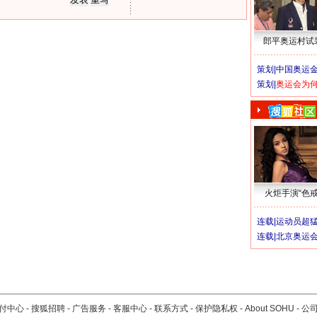
郎平奥运村试
策划|
中国奥运金
策划|
奥运会为
火炬手演“色戒
连载|
运动员超
连载|
北京奥运
付中心
-
搜狐招聘
-
广告服务
-
客服中心
-
联系方式
-
保护隐私权
-
About SOHU
-
公