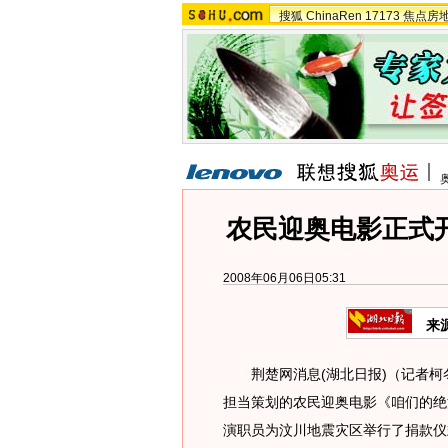
搜狐
ChinaRen
17173
焦点房
农民迎奥电影正式
2008年06月06日05:31
来
荆楚网消息(湖北日报)（记者柯
担当策划的农民迎奥电影《咱们的绝
演职员为汶川地震灾区举行了捐款仪