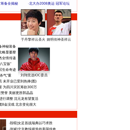
方筹备全揭秘
·
北大办2008奥运·冠军论坛
于丹擎祥云圣火
姚明传神圣祥云
体 育 热 点
备神秘装备
比略显萎靡
杰全情传递
八宝饭”
写生命奇迹
刘翔竞选IOC委员
杀气”重
 未开业已受到热捧(图)
 为四川灾区筹款300万
获赞誉 美丽更胜郭晶晶
进行调整 沈元龙有望复活
揽8金没戏 北京变化很大
·
段暄
|
女足首战瑞典以巧求胜
·
张斌
|
北京教练锻造的美国传奇