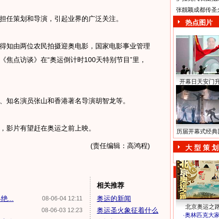
张靓颖成都传圣
任策划和导演，引起业界的广泛关注。
热点图片
得知由两位农民拍摄迎奥电影，国家电影事业管理
焦点访谈》在“奥运倒计时100天特别节目”里，
开幕日天安门
知名演员张山和香港著名导演胡智龙等。
影片有望赶在奥运之前上映。
历届开幕式经典
(责任编辑：高鸿程)
大 型 策 划
相关推荐
...
奥运的新闻
08-06-04 12:11
北京奥运之
奥运圣火象征着什么
08-06-03 12:23
·
奥林匹克大