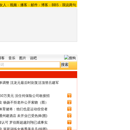
女人
-
视频
-
播客
-
邮件
-
博客
-
BBS
-
我说两句
博客
音乐
图片
说吧
名单调整 沈龙元最后时刻复活顶替吕建军
50万美元 没任何保险公司敢接招
3
女 杨扬不拒老外公开索吻（图）
4
体育健将：他们也是运动佼佼者
5
州建酒店 未开业已受热捧(图)
6
被认可 罗伯斯超越刘翔已成事实
7
 冒死训练女将秀美非凡(组图)
8