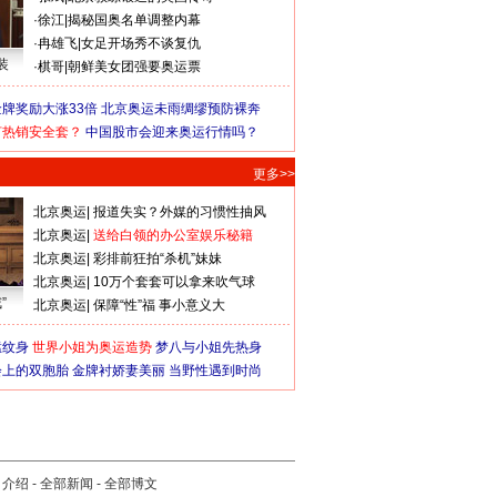
·
徐江
|
揭秘国奥名单调整内幕
·
冉雄飞
|
女足开场秀不谈复仇
装
·
棋哥
|
朝鲜美女团强要奥运票
牌奖励大涨33倍
北京奥运未雨绸缪预防裸奔
何热销安全套？
中国股市会迎来奥运行情吗？
更多>>
北京奥运
|
报道失实？外媒的习惯性抽风
北京奥运
|
送给白领的办公室娱乐秘籍
北京奥运
|
彩排前狂拍“杀机”妹妹
北京奥运
|
10万个套套可以拿来吹气球
”
北京奥运
|
保障“性”福 事小意义大
猛纹身
世界小姐为奥运造势
梦八与小姐先热身
会上的双胞胎
金牌衬娇妻美丽
当野性遇到时尚
司介绍
-
全部新闻
-
全部博文