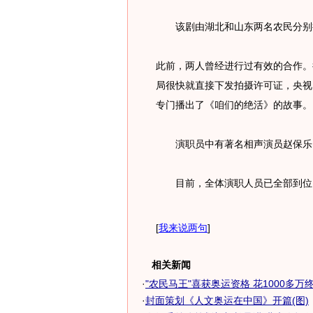
该剧由湖北和山东两名农民分别担
此前，两人曾经进行过有效的合作。
局很快就直接下发拍摄许可证，央视《
专门播出了《咱们的绝活》的故事。
演职员中有著名相声演员赵保乐、
目前，全体演职人员已全部到位，
[
我来说两句
]
相关新闻
·
"农民马王"喜获奥运资格 花1000多万终绝
·
封面策划《人文奥运在中国》开篇(图)