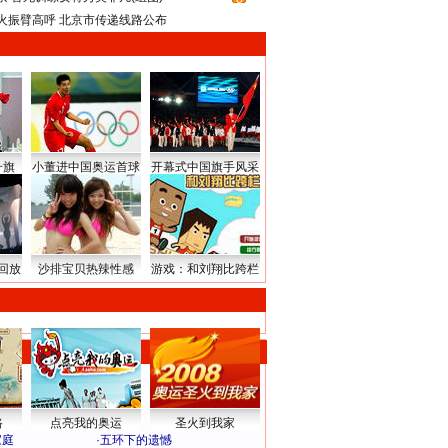
火振臂高呼 北京市传递线路公布
升旗
小董进中国奥运首球
开幕式中国旗手风采
回放
沙排宝贝热辣性感
游戏：和刘翔比跨栏
路
点亮我的奥运
圣火到我家
家庭
·
五环下的遗憾