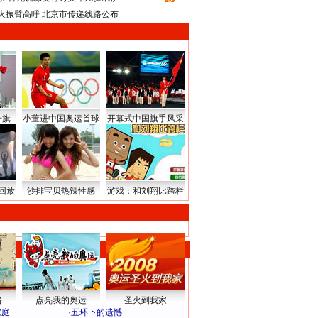
火振臂高呼 北京市传递线路公布
升旗
小董进中国奥运首球
开幕式中国旗手风采
回放
沙排宝贝热辣性感
游戏：和刘翔比跨栏
路
点亮我的奥运
圣火到我家
家庭
·
五环下的遗憾