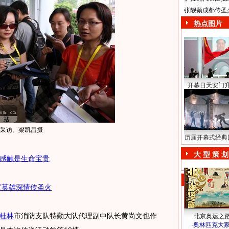
张靓颖成都传圣
热点图片
开幕日天安门
采访。梁凯昌摄
历届开幕式经典
大 型 策 划
感触是生命宝贵
灾英雄深情传圣火
桂林
市消防支队特勤大队代理副中队长黄尚文也作
北京奥运之
·
奥林匹克大