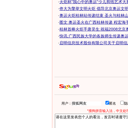
·
火炬杯"我心中的奥运"少儿剪纸艺术大
·
佟大为擎举文明火炬 倡导北京奥运文
·
奥运火炬桂林站传递结束 圣火与桂林山水
·
图文:奥运圣火在广西桂林传递 程宏海
·
桂林首棒火炬手唐灵生:祝福2008北京
·
快讯:广西民族大学的各族师生传递奥
·
启明信息技术股份有限公司关于启明信息
用户：
匿名
*搜狗拼音输入法，中文处理