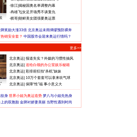
·
徐江
|
揭秘国奥名单调整内幕
·
冉雄飞
|
女足开场秀不谈复仇
装
·
棋哥
|
朝鲜美女团强要奥运票
牌奖励大涨33倍
北京奥运未雨绸缪预防裸奔
何热销安全套？
中国股市会迎来奥运行情吗？
更多>>
北京奥运
|
报道失实？外媒的习惯性抽风
北京奥运
|
送给白领的办公室娱乐秘籍
北京奥运
|
彩排前狂拍“杀机”妹妹
北京奥运
|
10万个套套可以拿来吹气球
”
北京奥运
|
保障“性”福 事小意义大
猛纹身
世界小姐为奥运造势
梦八与小姐先热身
会上的双胞胎
金牌衬娇妻美丽
当野性遇到时尚