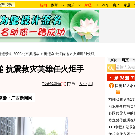
地产
搜狗
新闻
-
体育
-
S
-
娱乐
-
V
-
财经
-
IT
-
汽车
-
房产
-
家居
-
奥运频道-2008北京奥运会
>
奥运会火炬传递
>
火炬即时快讯
新闻
网页
递 抗震救灾英雄任火炬手
精 彩 新 闻
[
我来说两句
(1)
] [字号：
大
中
小
]
国奥18人
1
2
来源：广西新闻网
刘翔双腿估价13
前冠军变时尚美
各国领导人中的
粉丝盛传姚明在通
110米栏新纪录
伊拉克代表团抵京