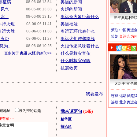
赛征稿
奥运的新闻
08-06-06 13:54
明风气
火炬的新闻
08-06-06 13:38
...
奥运圣火象征着什么
08-06-06 13:15
郎平奥运村试
手持火炬
奥运福娃
08-06-06 11:41
策划|
中国奥运金
奥运大胜
奥运五环代表什么
08-06-06 11:38
策划|
奥运会为
运火炬
奥运火炬传递路线
08-06-06 11:27
为...
火炬传递意味着什么
08-06-06 10:25
什么是救灾宣传
更多关于
奥运 火炬
的新闻>>
什么叫救灾保险
抗震救灾
火炬手演“色戒
我要发布
连载|
运动员超
连载|
北京奥运
隐藏地址
设为辩论话题
我来说两句
(1条)
专家>>
精华区
辩论区