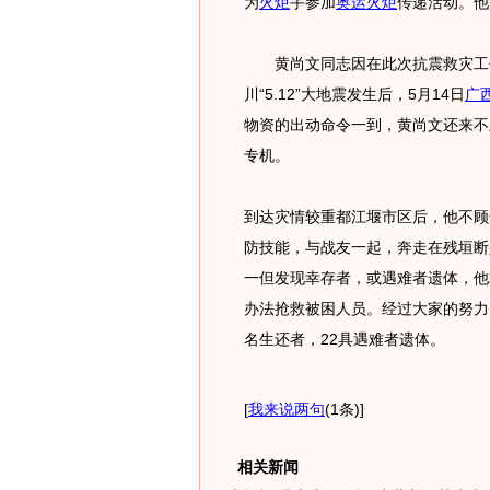
为
火炬
手参加
奥运火炬
传递活动。他
黄尚文同志因在此次抗震救灾工作
川“5.12”大地震发生后，5月14日
广
物资的出动命令一到，黄尚文还来不
专机。
到达灾情较重都江堰市区后，他不顾
防技能，与战友一起，奔走在残垣断
一但发现幸存者，或遇难者遗体，他
办法抢救被困人员。经过大家的努力，
名生还者，22具遇难者遗体。
[
我来说两句
(1条)
]
相关新闻