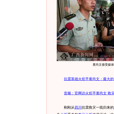
黄尚文接受媒体
抗震英雄火炬手黄尚文：最大的
音频：官网访火炬手黄尚文 救
刚刚从
四川
抗震救灾一线归来的