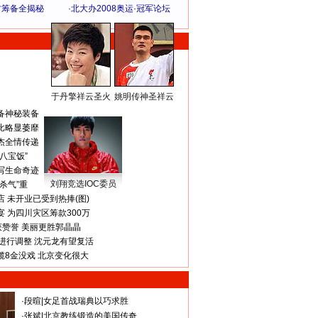
方筹备全揭秘
·
北大办2008奥运·冠军论坛
于丹擎祥云圣火
姚明传神圣祥云
体 育 热 点
备神秘装备
比略显萎靡
杰全情传递
八宝饭”
写生命奇迹
刘翔竞选IOC委员
杀气”重
 未开业已受到热捧(图)
 为四川灾区筹款300万
获赞誉 美丽更胜郭晶晶
进行调整 沈元龙有望复活
揽8金没戏 北京变化很大
·
段暄
|
女足首战瑞典以巧求胜
·
张斌
|
北京教练锻造的美国传奇