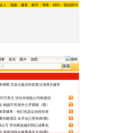
女人
-
视频
-
播客
-
邮件
-
博客
-
BBS
-
我说两句
博客
音乐
图片
说吧
名单调整 沈龙元最后时刻复活顶替吕建军
50万美元 没任何保险公司敢接招
3
女 杨扬不拒老外公开索吻（图）
4
体育健将：他们也是运动佼佼者
5
州建酒店 未开业已受热捧(图)
6
被认可 罗伯斯超越刘翔已成事实
7
 冒死训练女将秀美非凡(组图)
8