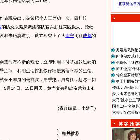
是本次传递活动的第19棒。
·
北京奥运各
奥 运 视 频
表现突出，被荣记个人三等功一次。四川汶
西
消防总队紧急调集部队官兵赶往灾区救人、抢救
及和未婚妻道别，就立即登上了从
南宁
飞往
成都
的
奥运足裁判配
闪电侠发威科
余震时有不断的危险，立即利用平时掌握的过硬消
偶像歌手林俊
苗圃也是“什锦
壁之间，利用生命探测仪仔细搜索着幸存的生命。
传奇奎罗特续
就奋不顾身的去营救，用手挖，用肩扛，想尽一切
枪王杜丽备战“
传姚明通州建酒店
5月14日、15日两天，黄尚文共和战友营救出4
梦八出席慈善晚宴
大马“跳水公主”
国奥18人名单将
(责任编辑：小婧子)
索普：菲尔普斯
博 客 推 荐
相关推荐