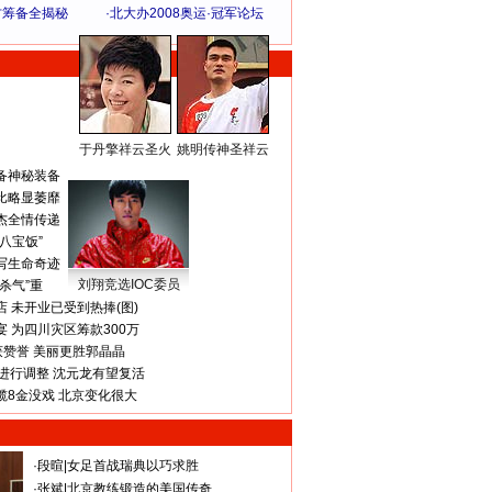
方筹备全揭秘
·
北大办2008奥运·冠军论坛
于丹擎祥云圣火
姚明传神圣祥云
体 育 热 点
备神秘装备
比略显萎靡
杰全情传递
八宝饭”
写生命奇迹
刘翔竞选IOC委员
杀气”重
 未开业已受到热捧(图)
 为四川灾区筹款300万
获赞誉 美丽更胜郭晶晶
进行调整 沈元龙有望复活
揽8金没戏 北京变化很大
·
段暄
|
女足首战瑞典以巧求胜
·
张斌
|
北京教练锻造的美国传奇