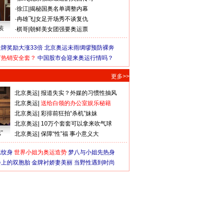
·
徐江
|
揭秘国奥名单调整内幕
·
冉雄飞
|
女足开场秀不谈复仇
装
·
棋哥
|
朝鲜美女团强要奥运票
牌奖励大涨33倍
北京奥运未雨绸缪预防裸奔
何热销安全套？
中国股市会迎来奥运行情吗？
更多>>
北京奥运
|
报道失实？外媒的习惯性抽风
北京奥运
|
送给白领的办公室娱乐秘籍
北京奥运
|
彩排前狂拍“杀机”妹妹
北京奥运
|
10万个套套可以拿来吹气球
”
北京奥运
|
保障“性”福 事小意义大
猛纹身
世界小姐为奥运造势
梦八与小姐先热身
会上的双胞胎
金牌衬娇妻美丽
当野性遇到时尚