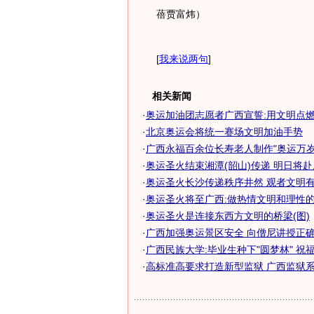
蓓贾富炜）
[
我来说两句
]
相关新闻
·
奥运加油团志愿者广西宣誓:用文明点燃奥
·
北京奥运会将统一赛场文明加油手势
·
广西永福百余位长寿老人制作"奥运万岁
·
奥运圣火结束湘潭(韶山)传递 明日将赴广
·
奥运圣火长沙传递秩序井然 观者文明有序(
·
奥运圣火将至广西:做热情文明和理性
·
奥运圣火是连接东西方文明的桥梁(图)
·
广西加强奥运景区安全 向僧尼讲授正确灭
·
广西民族大学:毕业生种下"圆梦林" 祝
·
高标准高要求打造新型监狱 广西监狱系统