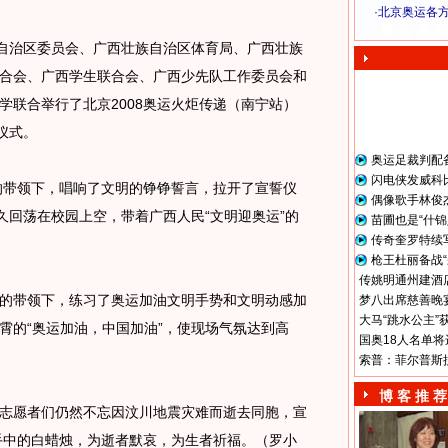
·
北京奥运各
奥 运 视 频
自治区委员会、广西壮族自治区体育局、广西壮族
合会、广西学生联合会、广西少先队工作委员会和
学联合举行了北京2008奥运火炬传递（南宁站）
仪式。
奥运足裁判配
闪电侠发威科
的带领下，唱响了文明的铮铮誓言，拉开了宣誓仪
偶像歌手林俊
久回荡在校园上空，带着广西人民“文明迎奥运”的
苗圃也是“什锦
传奇奎罗特续
枪王杜丽备战“
传姚明通州建酒店
带领下，练习了奥运加油文明手势和文明动感加
梦八出席慈善晚宴
大马“跳水公主”
霄的“奥运加油，中国加油”，使现场气氛达到高
国奥18人名单将
索普：菲尔普斯
博 客 推 荐
愿者们仍然不忘因汶川地震灾难而逝去同胞，宣
燃手中的白蜡烛，为逝者默哀，为生者祈福。（罗小