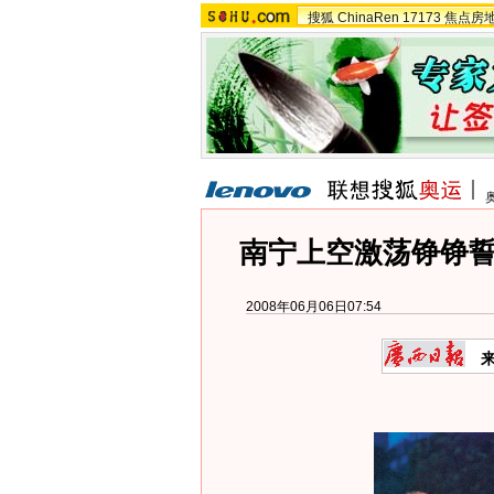
搜狐
ChinaRen
17173
焦点房
南宁上空激荡铮铮誓
2008年06月06日07:54