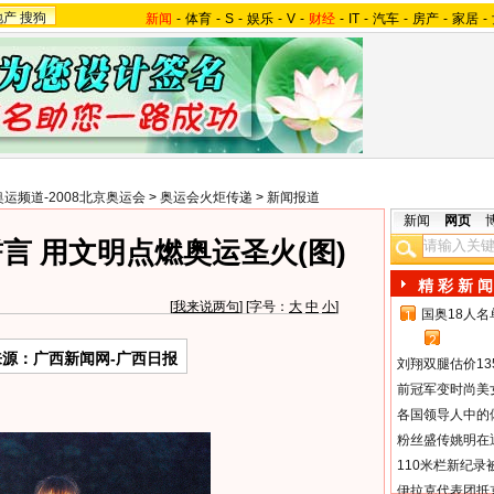
地产
搜狗
新闻
-
体育
-
S
-
娱乐
-
V
-
财经
-
IT
-
汽车
-
房产
-
家居
-
奥运频道-2008北京奥运会
>
奥运会火炬传递
>
新闻报道
新闻
网页
言 用文明点燃奥运圣火(图)
精 彩 新 闻
[
我来说两句
] [字号：
大
中
小
]
国奥18人
1
2
来源：广西新闻网-广西日报
刘翔双腿估价13
前冠军变时尚美
各国领导人中的
粉丝盛传姚明在通
110米栏新纪录
伊拉克代表团抵京