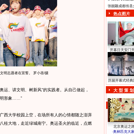
张靓颖成都传圣
热点图片
开幕日天安门
的文明志愿者在宣誓。 罗小蓓/摄
历届开幕式经典
奥运、讲文明、树新风"的实践者。从自己做起，
大 型 策 划
明形象……”
西大学校园上空，在场所有人的心情都随之澎湃
八桂大地，走近绿城南宁。奥运圣火的临近，点燃
北京奥运之
·
奥林匹克大