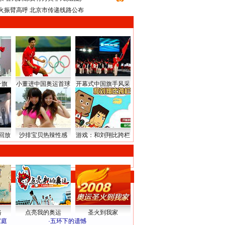
火振臂高呼 北京市传递线路公布
升旗
小董进中国奥运首球
开幕式中国旗手风采
回放
沙排宝贝热辣性感
游戏：和刘翔比跨栏
路
点亮我的奥运
圣火到我家
家庭
·
五环下的遗憾