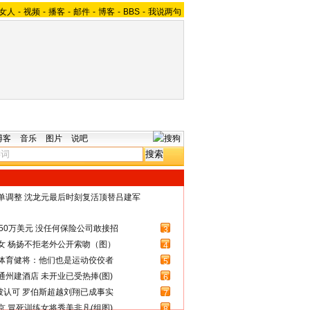
女人
-
视频
-
播客
-
邮件
-
博客
-
BBS
-
我说两句
博客
音乐
图片
说吧
名单调整 沈龙元最后时刻复活顶替吕建军
50万美元 没任何保险公司敢接招
3
女 杨扬不拒老外公开索吻（图）
4
体育健将：他们也是运动佼佼者
5
州建酒店 未开业已受热捧(图)
6
被认可 罗伯斯超越刘翔已成事实
7
 冒死训练女将秀美非凡(组图)
8