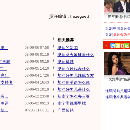
(责任编辑：trezeguet)
郎平奥运村试
策划|
中国奥运金
策划|
奥运会为
相关推荐
...
奥运的新闻
08-06-06 07:58
奥运圣火象征着什么
08-06-06 01:19
"画轴
奥运福娃
08-06-06 00:19
...
奥运五环代表什么
08-06-05 14:10
...
加油好男儿魏斌女友
08-06-04 17:26
火炬手演“色戒
的支持者
加油用英语怎么说
08-06-04 16:43
加油好男儿是什么
08-06-03 10:19
连载|
运动员超
...
从南宁怎么去三亚
08-05-12 23:48
连载|
北京奥运
福奥运
南宁零钱哪里找
08-05-02 09:13
...
广西传销
07-10-31 08:11