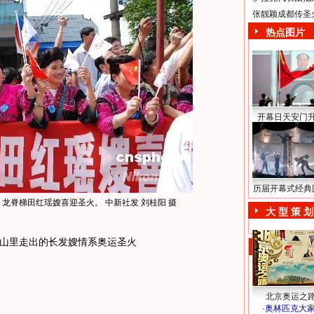
张靓颖成都传圣
热点图片
开幕日天安门
历届开幕式经典
龙脊梯田红瑶嫂喜迎圣火。 中新社发 刘桂阳 摄
大 型 策 划
里走出的长发嫂情系奥运圣火
北京奥运之
·
奥林匹克大