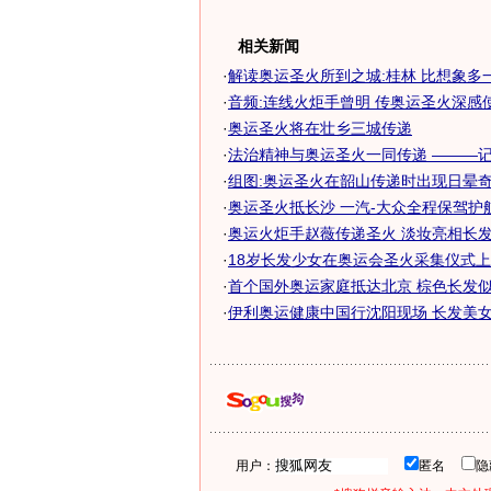
相关新闻
·
解读奥运圣火所到之城:桂林 比想象多
·
音频:连线火炬手曾明 传奥运圣火深感
·
奥运圣火将在壮乡三城传递
·
法治精神与奥运圣火一同传递 ———记奥
·
组图:奥运圣火在韶山传递时出现日晕
·
奥运圣火抵长沙 一汽-大众全程保驾护
·
奥运火炬手赵薇传递圣火 淡妆亮相长发飘
·
18岁长发少女在奥运会圣火采集仪式
·
首个国外奥运家庭抵达北京 棕色长发似巴
·
伊利奥运健康中国行沈阳现场 长发美
用户：
匿名