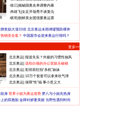
·
徐江
|
揭秘国奥名单调整内幕
·
冉雄飞
|
女足开场秀不谈复仇
装
·
棋哥
|
朝鲜美女团强要奥运票
牌奖励大涨33倍
北京奥运未雨绸缪预防裸奔
何热销安全套？
中国股市会迎来奥运行情吗？
更多>>
北京奥运
|
报道失实？外媒的习惯性抽风
北京奥运
|
送给白领的办公室娱乐秘籍
北京奥运
|
彩排前狂拍“杀机”妹妹
北京奥运
|
10万个套套可以拿来吹气球
”
北京奥运
|
保障“性”福 事小意义大
猛纹身
世界小姐为奥运造势
梦八与小姐先热身
会上的双胞胎
金牌衬娇妻美丽
当野性遇到时尚