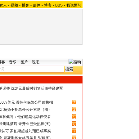
女人
-
视频
-
播客
-
邮件
-
博客
-
BBS
-
我说两句
博客
音乐
图片
说吧
名单调整 沈龙元最后时刻复活顶替吕建军
50万美元 没任何保险公司敢接招
3
女 杨扬不拒老外公开索吻（图）
4
体育健将：他们也是运动佼佼者
5
州建酒店 未开业已受热捧(图)
6
被认可 罗伯斯超越刘翔已成事实
7
 冒死训练女将秀美非凡(组图)
8