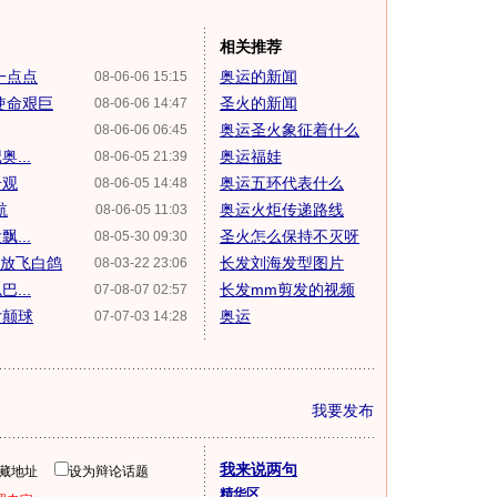
相关推荐
一点点
奥运的新闻
08-06-06 15:15
使命艰巨
圣火的新闻
08-06-06 14:47
奥运圣火象征着什么
08-06-06 06:45
...
奥运福娃
08-06-05 21:39
奇观
奥运五环代表什么
08-06-05 14:48
航
奥运火炬传递路线
08-06-05 11:03
...
圣火怎么保持不灭呀
08-05-30 09:30
上放飞白鸽
长发刘海发型图片
08-03-22 23:06
...
长发mm剪发的视频
07-08-07 02:57
女颠球
奥运
07-07-03 14:28
我要发布
我来说两句
隐藏地址
设为辩论话题
精华区