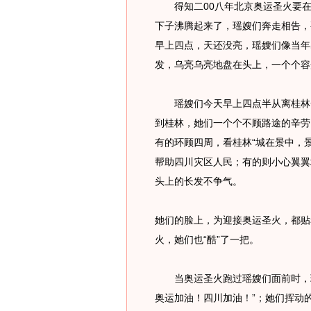
得知二00八年北京奥运圣火要在
下子沸腾起来了，瑶嫂们奔走相告，
早上四点，天还没亮，瑶嫂们像当年
发，乌亮乌亮地盘在头上，一个个容
瑶嫂们今天早上四点半从离桂林一
到桂林，她们一个个不顾路途的辛劳
有的环顾四周，看桂林“城在景中，
帮助四川灾区人民；有的则小心翼翼
头上的长发不争气。
她们的脸上，为迎接奥运圣火，都贴
火，她们也“酷”了一把。
当奥运圣火跑过瑶嫂们面前时，瑶
奥运加油！四川加油！”；她们挥动