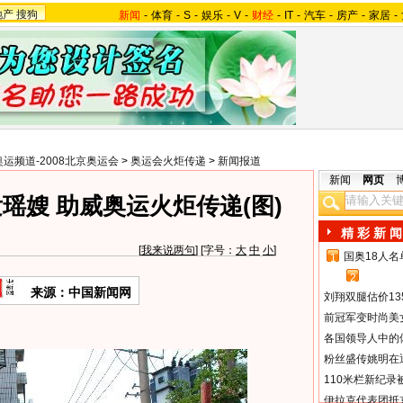
地产
搜狗
新闻
-
体育
-
S
-
娱乐
-
V
-
财经
-
IT
-
汽车
-
房产
-
家居
-
奥运频道-2008北京奥运会
>
奥运会火炬传递
>
新闻报道
新闻
网页
瑶嫂 助威奥运火炬传递(图)
精 彩 新 闻
[
我来说两句
] [字号：
大
中
小
]
国奥18人
1
2
来源：中国新闻网
刘翔双腿估价13
前冠军变时尚美
各国领导人中的
粉丝盛传姚明在通
110米栏新纪录
伊拉克代表团抵京