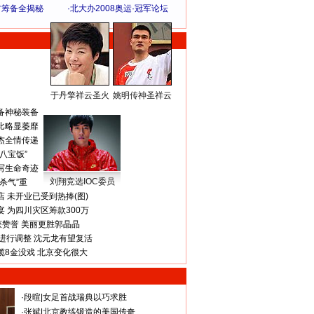
方筹备全揭秘
·
北大办2008奥运·冠军论坛
于丹擎祥云圣火
姚明传神圣祥云
体 育 热 点
备神秘装备
比略显萎靡
杰全情传递
八宝饭”
写生命奇迹
刘翔竞选IOC委员
杀气”重
 未开业已受到热捧(图)
 为四川灾区筹款300万
获赞誉 美丽更胜郭晶晶
进行调整 沈元龙有望复活
揽8金没戏 北京变化很大
·
段暄
|
女足首战瑞典以巧求胜
·
张斌
|
北京教练锻造的美国传奇