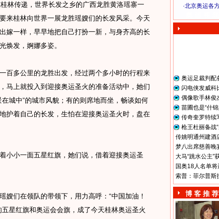
桂林传递，世界长发之乡的广西龙胜黄洛瑶寨一
·
北京奥运各
奥 运 视 频
要来桂林向世界一展龙胜瑶嫂们的长发风采。今天
出嫁一样，早早地把自己打扮一新，与身齐高的长
光焕发，婀娜多姿。
百多公里的龙胜出发，经过两个多小时的行程来
奥运足裁判配
，马上就投入到迎接奥运圣火的准备活动中，她们
闪电侠发威科
偶像歌手林俊
景在城中”的城市风貌；有的则席地而坐，畅谈如何
苗圃也是“什锦
地护着自己的长发，生怕在迎接奥运圣火时，盘在
传奇奎罗特续
枪王杜丽备战“
传姚明通州建酒店
梦八出席慈善晚宴
着小小一面五星红旗，她们说，借着迎接奥运圣
大马“跳水公主”
国奥18人名单将
索普：菲尔普斯
博 客 推 荐
嫂们在领队的带领下，用力高呼：“中国加油！
的五星红旗和奥运会会旗，成了今天桂林奥运圣火