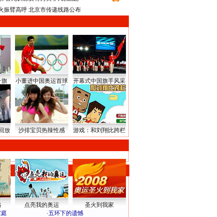
火振臂高呼 北京市传递线路公布
升旗
小董进中国奥运首球
开幕式中国旗手风采
回放
沙排宝贝热辣性感
游戏：和刘翔比跨栏
路
点亮我的奥运
圣火到我家
家庭
·
五环下的遗憾