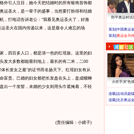
格外引人注目，她今天把结婚时的所有银饰首饰都
奥运圣火，是一辈子的盛事，当然要打扮得和结婚
郎平奥运村试
机，打电话告诉老公：“我看见奥运圣火了，好激
奥运圣火在国内传递以来，这是最令人难忘的场
策划|
中国奥运金
策划|
奥运会为
，四百多人口，都是清一色的红瑶族。这里的妇
头发大多数都能垂到地上，最长的有二米，二00
群体长发女之最”的证书而名扬天下。红瑶妇女有从
命富贵。己婚的妇女都把长发盘在头上，盘成螺蛳
火炬手演“色戒
盘出一个发髻，未婚的少女则用头巾遮掩着，不轻
连载|
运动员超
连载|
北京奥运
(责任编辑：小婧子)