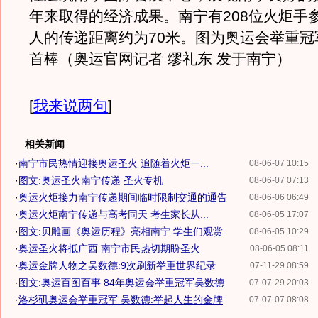
年来取得的经济成果。南宁有208位火炬手
人的传递距离约为70米。图为奥运会举重冠
首棒（奥运官网记者 缪礼东 发于南宁）
[
我来说两句
]
相关新闻
·
南宁市民热情迎接奥运圣火 追随着火炬一...
08-06-07 10:15
·
图文:奥运圣火南宁传递 圣火专机
08-06-07 07:13
·
奥运火炬接力南宁传递期间临时限制交通的通告
08-06-06 06:49
·
奥运火炬南宁传递与高考同天 考生家长从...
08-06-05 17:07
·
图文:贝雕画《奥运历程》亮相南宁 学生们观赏
08-06-05 10:29
·
奥运圣火将抵广西 南宁市民热切期盼圣火
08-06-05 08:11
·
奥运金牌人物之吴数德:9次刷新举重世界纪录
07-11-29 08:59
·
图文:奥运百图百事 84年奥运会举重冠军吴数德
07-07-29 20:03
·
洛杉矶奥运会举重冠军 吴数德:举起人生的金牌
07-07-07 08:08