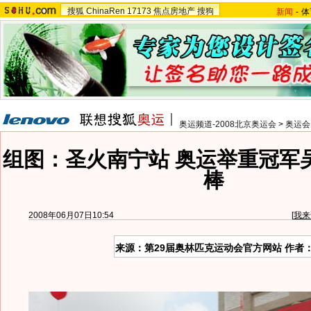
搜狐
ChinaRen
17173
焦点房地产
搜狗
新闻
-
体
奥运频道-2008北京奥运会
>
奥运会
组图：圣火南宁站 奥运举重冠军
棒
2008年06月07日10:54
[
我来
来源：第29届奥林匹克运动会官方网站 作者