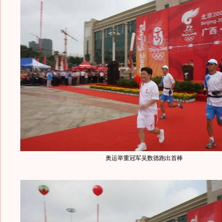
奥运举重冠军吴数德跑出首棒