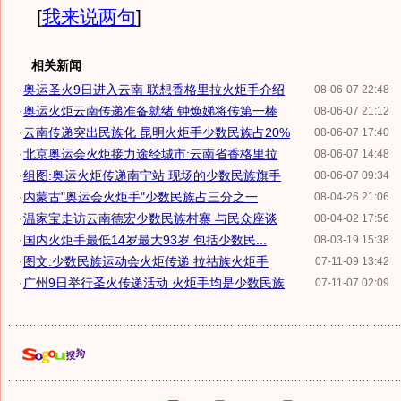
[
我来说两句
]
相关新闻
·
奥运圣火9日进入云南 联想香格里拉火炬手介绍
08-06-07 22:48
·
奥运火炬云南传递准备就绪 钟焕娣将传第一棒
08-06-07 21:12
·
云南传递突出民族化 昆明火炬手少数民族占20%
08-06-07 17:40
·
北京奥运会火炬接力途经城市:云南省香格里拉
08-06-07 14:48
·
组图:奥运火炬传递南宁站 现场的少数民族旗手
08-06-07 09:34
·
内蒙古"奥运会火炬手"少数民族占三分之一
08-04-26 21:06
·
温家宝走访云南德宏少数民族村寨 与民众座谈
08-04-02 17:56
·
国内火炬手最低14岁最大93岁 包括少数民...
08-03-19 15:38
·
图文:少数民族运动会火炬传递 拉祜族火炬手
07-11-09 13:42
·
广州9日举行圣火传递活动 火炬手均是少数民族
07-11-07 02:09