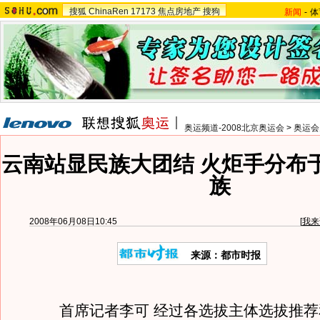
搜狐
ChinaRen
17173
焦点房地产
搜狗
新闻
-
体
奥运频道-2008北京奥运会
>
奥运会
云南站显民族大团结 火炬手分布于
族
2008年06月08日10:45
[
我来
来源：都市时报
首席记者李可 经过各选拔主体选拔推荐