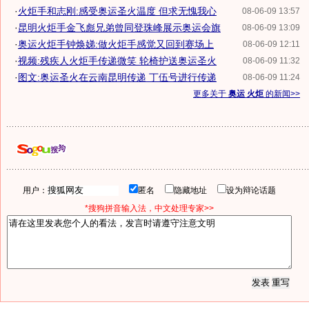
·
火炬手和志刚:感受奥运圣火温度 但求无愧我心
08-06-09 13:57
·
昆明火炬手金飞彪兄弟曾同登珠峰展示奥运会旗
08-06-09 13:09
·
奥运火炬手钟焕娣:做火炬手感觉又回到赛场上
08-06-09 12:11
·
视频:残疾人火炬手传递微笑 轮椅护送奥运圣火
08-06-09 11:32
·
图文:奥运圣火在云南昆明传递 丁伍号进行传递
08-06-09 11:24
更多关于
奥运 火炬
的新闻>>
用户：
匿名
隐藏地址
设为辩论话题
*搜狗拼音输入法，中文处理专家>>