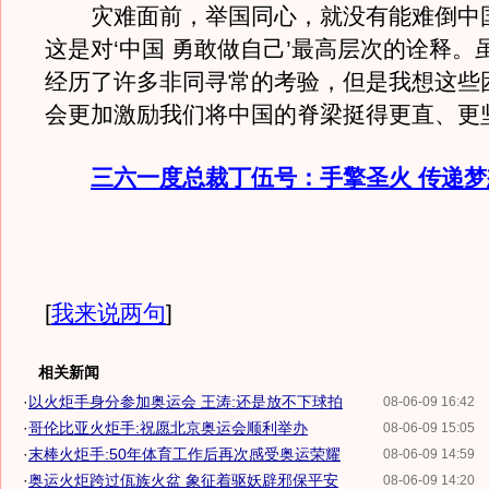
灾难面前，举国同心，就没有能难倒中
这是对‘中国 勇敢做自己’最高层次的诠释。
经历了许多非同寻常的考验，但是我想这些
会更加激励我们将中国的脊梁挺得更直、更
三六一度总裁丁伍号：手擎圣火 传递
[
我来说两句
]
相关新闻
·
以火炬手身分参加奥运会 王涛:还是放不下球拍
08-06-09 16:42
·
哥伦比亚火炬手:祝愿北京奥运会顺利举办
08-06-09 15:05
·
末棒火炬手:50年体育工作后再次感受奥运荣耀
08-06-09 14:59
·
奥运火炬跨过佤族火盆 象征着驱妖辟邪保平安
08-06-09 14:20