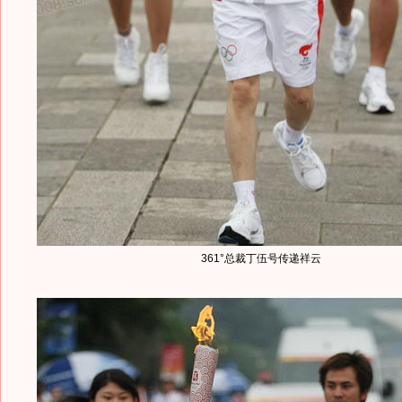
361°总裁丁伍号传递祥云