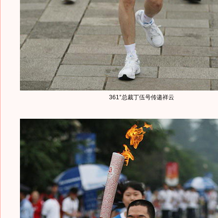
361°总裁丁伍号传递祥云