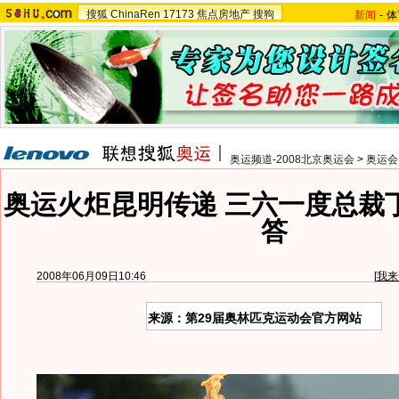
搜狐
ChinaRen
17173
焦点房地产
搜狗
新闻
-
体
奥运频道-2008北京奥运会
>
奥运会
奥运火炬昆明传递 三六一度总裁
答
2008年06月09日10:46
[
我来
来源：第29届奥林匹克运动会官方网站