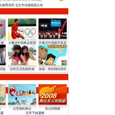
火振臂高呼 北京市传递线路公布
升旗
小董进中国奥运首球
开幕式中国旗手风采
回放
沙排宝贝热辣性感
游戏：和刘翔比跨栏
路
点亮我的奥运
圣火到我家
家庭
·
五环下的遗憾