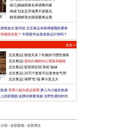
·
徐江
|
揭秘国奥名单调整内幕
·
冉雄飞
|
女足开场秀不谈复仇
装
·
棋哥
|
朝鲜美女团强要奥运票
牌奖励大涨33倍
北京奥运未雨绸缪预防裸奔
何热销安全套？
中国股市会迎来奥运行情吗？
更多>>
北京奥运
|
报道失实？外媒的习惯性抽风
北京奥运
|
送给白领的办公室娱乐秘籍
北京奥运
|
彩排前狂拍“杀机”妹妹
北京奥运
|
10万个套套可以拿来吹气球
”
北京奥运
|
保障“性”福 事小意义大
猛纹身
世界小姐为奥运造势
梦八与小姐先热身
会上的双胞胎
金牌衬娇妻美丽
当野性遇到时尚
司介绍
-
全部新闻
-
全部博文