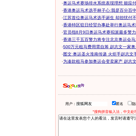
·
奥运马术赛场排水系统表现理想 能应
·
香港奥运马术选手林子心:我是百分百中国
·
江苏首位奥运马术选手诞生 却担忧付不起
·
香港特区驻日经贸办事处举行奥运马术
·
官员指8月9日奥运马术赛拟派最多警力 约
·
香港三千五百警力将专注北京奥运会马
·
500万元租马费用需自筹 赵志文一家
·
图文:奥运圣火淮南传递 火炬手赵志文
·
为凑款租马参加奥运会变卖家产 赵志文渴
用户：
匿名
*搜狗拼音输入法，中文处理