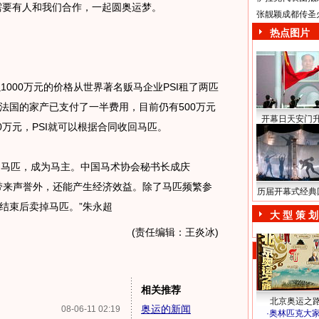
我需要有人和我们合作，一起圆奥运梦。
张靓颖成都传圣
热点图片
000万元的价格从世界著名贩马企业PSI租了两匹
法国的家产已支付了一半费用，目前仍有500万元
开幕日天安门
0万元，PSI就可以根据合同收回马匹。
马匹，成为马主。中国马术协会秘书长成庆
带来声誉外，还能产生经济效益。除了马匹频繁参
历届开幕式经典
结束后卖掉马匹。”朱永超
大 型 策 划
(责任编辑：王炎冰)
相关推荐
北京奥运之
奥运的新闻
08-06-11 02:19
·
奥林匹克大