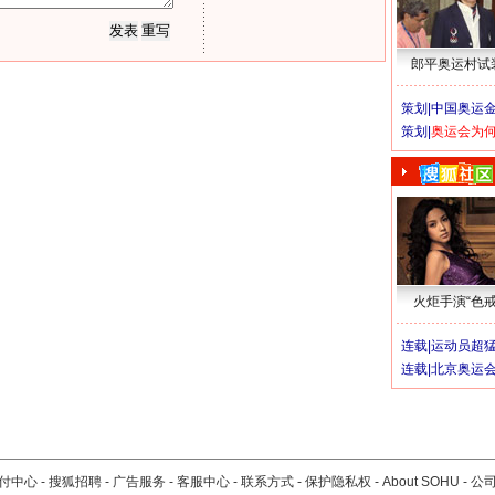
郎平奥运村试
策划|
中国奥运金
策划|
奥运会为
火炬手演“色戒
连载|
运动员超
连载|
北京奥运
付中心
-
搜狐招聘
-
广告服务
-
客服中心
-
联系方式
-
保护隐私权
-
About SOHU
-
公