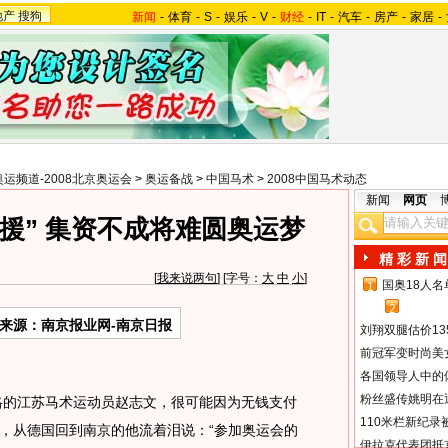
地产
搜狗
新闻
-
体育
-
S
-
娱乐
-
V
-
财经
-
IT
-
汽车
-
房产
-
家居
-
奥运频道-2008北京奥运会
>
奥运备战
>
中国马术
>
2008中国马术动态
新闻
网页
援” 集资不成将难圆奥运梦
精 彩 新 闻
[
我来说两句
] [字号：
大
中
小
]
国奥18人
1
2
来源：南京报业网-南京日报
刘翔双腿估价13
前冠军变时尚美
各国领导人中的
粉丝盛传姚明在通
的江苏马术运动员赵志文，很可能因为无钱支付
110米栏新纪录
，从德国回到南京的他流着泪说：“参加奥运会的
伊拉克代表团抵京