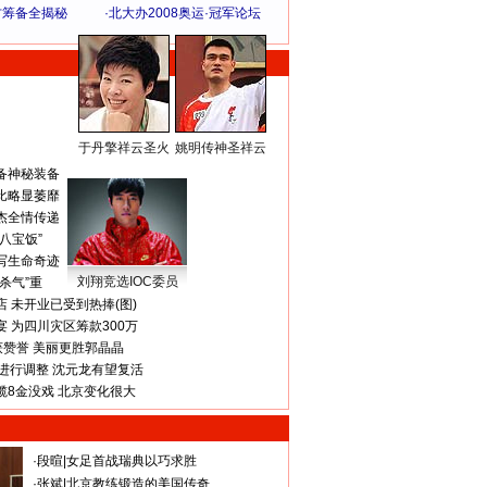
方筹备全揭秘
·
北大办2008奥运·冠军论坛
于丹擎祥云圣火
姚明传神圣祥云
体 育 热 点
备神秘装备
比略显萎靡
杰全情传递
八宝饭”
写生命奇迹
刘翔竞选IOC委员
杀气”重
 未开业已受到热捧(图)
 为四川灾区筹款300万
获赞誉 美丽更胜郭晶晶
进行调整 沈元龙有望复活
揽8金没戏 北京变化很大
·
段暄
|
女足首战瑞典以巧求胜
·
张斌
|
北京教练锻造的美国传奇