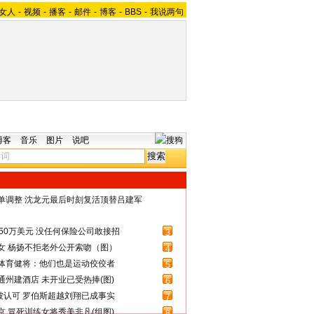
女人
-
视频
-
播客
-
邮件
-
博客
-
BBS
-
我说两句
博客
音乐
图片
说吧
名单调整 沈龙元最后时刻复活顶替吕建军
50万美元 没任何保险公司敢接招
3
女 杨扬不拒老外公开索吻（图）
4
体育健将：他们也是运动佼佼者
5
州建酒店 未开业已受热捧(图)
6
被认可 罗伯斯超越刘翔已成事实
7
 冒死训练女将秀美非凡(组图)
8