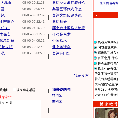
付大暴雨
奥运圣火象征着什么
08-06-10 21:18
·
北京奥运各
奥 运 视 频
...
奥运五环代表什么
08-06-10 09:45
...
奥运火炬传递路线
08-06-08 10:09
比赛推介
奥运福娃
08-06-07 22:42
3...
哪个台播报马术比赛
08-06-06 10:20
术保安
什么是马术
08-06-05 21:25
奥运总动员
中国马术
08-06-04 09:22
奥运足裁判配
手持火炬
北京奥运会
08-05-29 12:44
闪电侠发威科
偶像歌手林俊
...
奥运会门票
08-05-13 08:20
苗圃也是“什锦
传奇奎罗特续
枪王杜丽备战“
传姚明通州建酒店
我要发布
梦八出席慈善晚宴
大马“跳水公主”
我来说两句
国奥18人名单将
隐藏地址
设为辩论话题
索普：菲尔普斯
精华区
专家>>
辩论区
博 客 推 荐