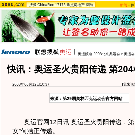
搜狐
ChinaRen
17173
焦点房地产
搜狗
新闻
-
体
奥运频道-2008北京奥运会
>
奥运会
快讯：奥运圣火贵阳传递 第20
2008年06月12日10:37
[
我来说
来源：第29届奥林匹克运动会官方网站
奥运官网12日讯 奥运圣火贵阳传递，第2
女”何洁正传递。