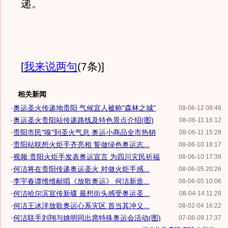
递。
[
我来说两句
(7条)
]
相关新闻
·
奥运圣火传递地贵阳 气候宜人被称"森林之城"
08-06-12 08:46
·
奥运圣火贵阳站传递路线及特色景点介绍(图)
08-06-11 16:12
·
贵阳市民"嗅"到圣火气息 奥运小商品全市热销
08-06-11 15:28
·
贵阳站联想火炬手齐亮相 誓做绿色奥运志...
08-06-10 18:17
·
视频:贵阳火炬手发表奥运宣言 为四川灾民祈福
08-06-10 17:39
·
何洁将在贵阳传递奥运圣火 对做火炬手感...
08-06-05 20:26
·
李宇春谭维维献唱《放歌奥运》 何洁新造...
08-06-05 10:06
·
何洁哈尔滨宣传新碟 最想街头感受奥运圣...
08-04-14 11:28
·
何洁王冰洋放歌奥运心系灾区 首当其冲义...
08-02-04 16:22
·
何洁联手刘翔与姚明同出席特殊奥运会活动(图)
07-08-09 17:37