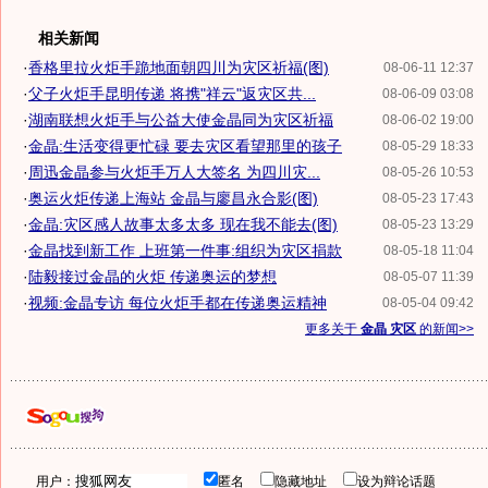
相关新闻
·
香格里拉火炬手跪地面朝四川为灾区祈福(图)
08-06-11 12:37
·
父子火炬手昆明传递 将携"祥云"返灾区共...
08-06-09 03:08
·
湖南联想火炬手与公益大使金晶同为灾区祈福
08-06-02 19:00
·
金晶:生活变得更忙碌 要去灾区看望那里的孩子
08-05-29 18:33
·
周迅金晶参与火炬手万人大签名 为四川灾...
08-05-26 10:53
·
奥运火炬传递上海站 金晶与廖昌永合影(图)
08-05-23 17:43
·
金晶:灾区感人故事太多太多 现在我不能去(图)
08-05-23 13:29
·
金晶找到新工作 上班第一件事:组织为灾区捐款
08-05-18 11:04
·
陆毅接过金晶的火炬 传递奥运的梦想
08-05-07 11:39
·
视频:金晶专访 每位火炬手都在传递奥运精神
08-05-04 09:42
更多关于
金晶 灾区
的新闻>>
用户：
匿名
隐藏地址
设为辩论话题