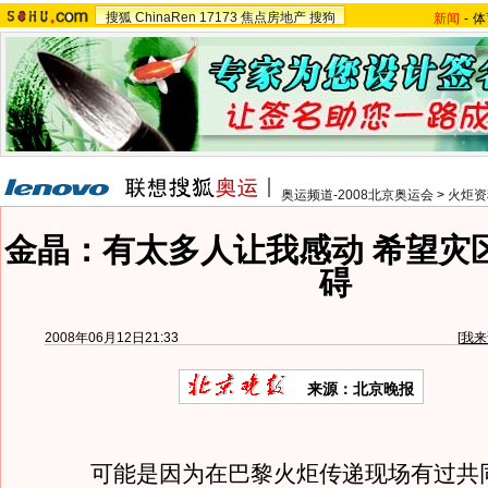
搜狐
ChinaRen
17173
焦点房地产
搜狗
新闻
-
体
奥运频道-2008北京奥运会
>
火炬资
金晶：有太多人让我感动 希望灾
碍
2008年06月12日21:33
[
我来
来源：北京晚报
可能是因为在巴黎火炬传递现场有过共