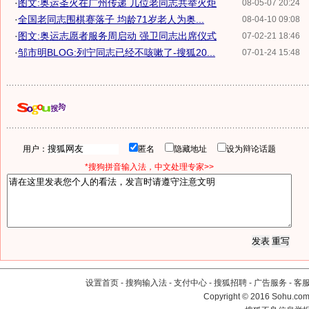
·
图文:奥运圣火在广州传递 几位老同志共举火炬
08-05-07 20:24
·
全国老同志围棋赛落子 均龄71岁老人为奥...
08-04-10 09:08
·
图文:奥运志愿者服务周启动 强卫同志出席仪式
07-02-21 18:46
·
邹市明BLOG:列宁同志已经不咳嗽了-搜狐20...
07-01-24 15:48
用户：
匿名
隐藏地址
设为辩论话题
*搜狗拼音输入法，中文处理专家>>
设置首页
-
搜狗输入法
-
支付中心
-
搜狐招聘
-
广告服务
-
客
Copyright
©
2016 Sohu.com 