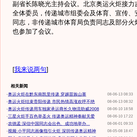
副省长陈晓光主持会议。北京奥运火炬接力
全体委员，传递城市组委会及体育、宣传、
同志，非传递城市体育局负责同志及部分火
也参加了会议。
[
我来说两句
]
相关新闻
·
奥运火炬在黔东南凯里传递 穿越苗族山寨
08-06-13 08:33
·
奥运火炬结束贵阳传递 市民热情高涨欢呼不绝
08-06-13 08:32
·
奥运火炬传递用车独家承运商长久物流助威2008
08-06-10 18:58
·
三星火炬手百色举圣火 传递奥运精神奉献关爱
08-06-10 17:22
·
农德孟:深信中国同志会出色、成功地举办...
08-06-01 09:33
·
视频:小平同志画像指引火炬 深圳传递奥运精神
08-05-08 18:47