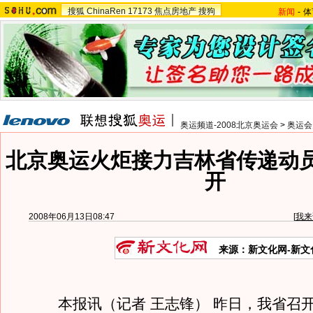
搜狐
ChinaRen
17173
焦点房地产
搜狗
新闻
-
体
奥运频道-2008北京奥运会
>
奥运会
北京奥运火炬接力吉林省传递动
开
2008年06月13日08:47
[
我来
来源：新文化网-新文
本报讯（记者 王志锋） 昨日，我省召