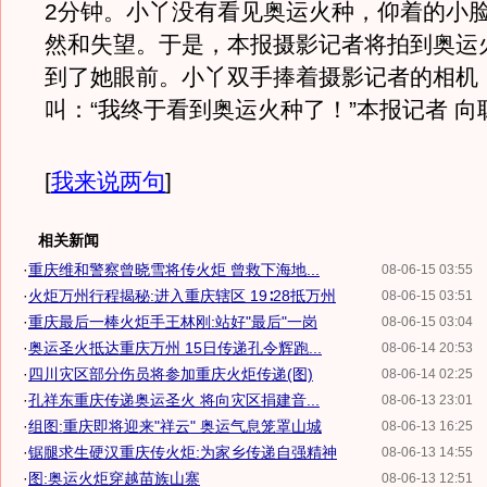
2分钟。小丫没有看见奥运火种，仰着的小
然和失望。于是，本报摄影记者将拍到奥运
到了她眼前。小丫双手捧着摄影记者的相机
叫：“我终于看到奥运火种了！”本报记者
[
我来说两句
]
相关新闻
·
重庆维和警察曾晓雪将传火炬 曾救下海地...
08-06-15 03:55
·
火炬万州行程揭秘:进入重庆辖区 19∶28抵万州
08-06-15 03:51
·
重庆最后一棒火炬手王林刚:站好"最后"一岗
08-06-15 03:04
·
奥运圣火抵达重庆万州 15日传递孔令辉跑...
08-06-14 20:53
·
四川灾区部分伤员将参加重庆火炬传递(图)
08-06-14 02:25
·
孔祥东重庆传递奥运圣火 将向灾区捐建音...
08-06-13 23:01
·
组图:重庆即将迎来"祥云" 奥运气息笼罩山城
08-06-13 16:25
·
锯腿求生硬汉重庆传火炬:为家乡传递自强精神
08-06-13 14:55
·
图:奥运火炬穿越苗族山寨
08-06-13 12:51