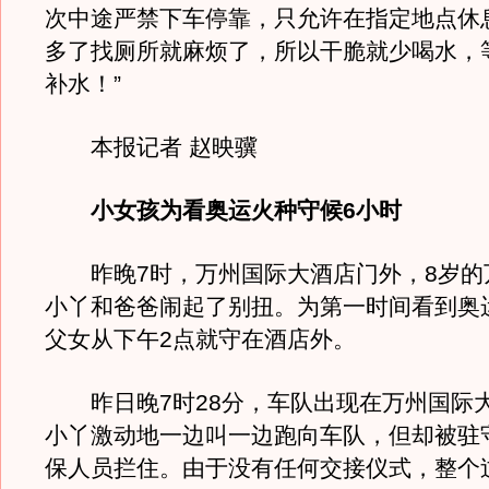
次中途严禁下车停靠，只允许在指定地点休
多了找厕所就麻烦了，所以干脆就少喝水，
补水！”
本报记者 赵映骥
小女孩为看奥运火种守候6小时
昨晚7时，万州国际大酒店门外，8岁的
小丫和爸爸闹起了别扭。为第一时间看到奥
父女从下午2点就守在酒店外。
昨日晚7时28分，车队出现在万州国际
小丫激动地一边叫一边跑向车队，但却被驻
保人员拦住。由于没有任何交接仪式，整个