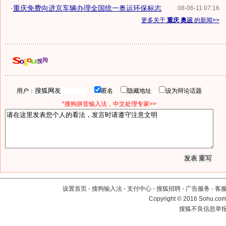
·
重庆免费向进京车辆办理全国统一奥运环保标志
08-06-11 07:16
更多关于
重庆 奥运
的新闻>>
用户：
匿名
隐藏地址
设为辩论话题
*搜狗拼音输入法，中文处理专家>>
设置首页
-
搜狗输入法
-
支付中心
-
搜狐招聘
-
广告服务
-
客
Copyright
©
2016 Sohu.com 
搜狐不良信息举