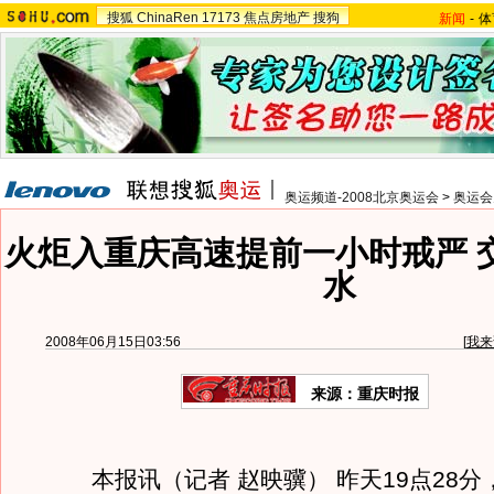
搜狐
ChinaRen
17173
焦点房地产
搜狗
新闻
-
体
奥运频道-2008北京奥运会
>
奥运会
火炬入重庆高速提前一小时戒严 
水
2008年06月15日03:56
[
我来
来源：重庆时报
本报讯（记者 赵映骥） 昨天19点28分