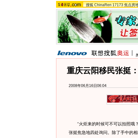
搜狐
ChinaRen
17173
焦点房
重庆云阳移民张挺
2008年06月16日06:04
“火炬来的时候可不可以拍照哦？
张挺焦急地四处询问。除了手中的相