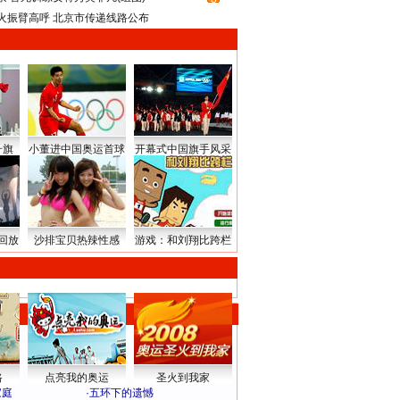
火振臂高呼 北京市传递线路公布
升旗
小董进中国奥运首球
开幕式中国旗手风采
回放
沙排宝贝热辣性感
游戏：和刘翔比跨栏
路
点亮我的奥运
圣火到我家
家庭
·
五环下的遗憾