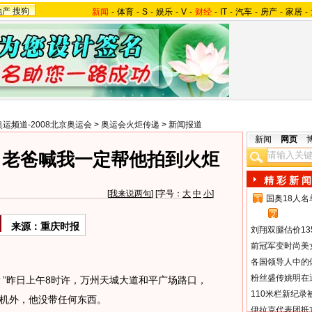
地产
搜狗
新闻
-
体育
-
S
-
娱乐
-
V
-
财经
-
IT
-
汽车
-
房产
-
家居
-
奥运频道-2008北京奥运会
>
奥运会火炬传递
>
新闻报道
新闻
网页
：老爸喊我一定帮他拍到火炬
精 彩 新 闻
[
我来说两句
] [字号：
大
中
小
]
国奥18人
1
2
来源：重庆时报
刘翔双腿估价13
前冠军变时尚美
各国领导人中的
粉丝盛传姚明在通
”昨日上午8时许，万州天城大道和平广场路口，
110米栏新纪录
机外，他没带任何东西。
伊拉克代表团抵京