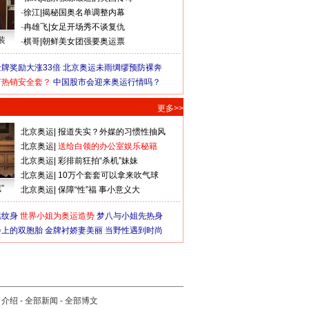
·
徐江
|
揭秘国奥名单调整内幕
·
冉雄飞
|
女足开场秀不谈复仇
装
·
棋哥
|
朝鲜美女团强要奥运票
牌奖励大涨33倍
北京奥运未雨绸缪预防裸奔
何热销安全套？
中国股市会迎来奥运行情吗？
更多>>
北京奥运
|
报道失实？外媒的习惯性抽风
北京奥运
|
送给白领的办公室娱乐秘籍
北京奥运
|
彩排前狂拍“杀机”妹妹
北京奥运
|
10万个套套可以拿来吹气球
”
北京奥运
|
保障“性”福 事小意义大
猛纹身
世界小姐为奥运造势
梦八与小姐先热身
会上的双胞胎
金牌衬娇妻美丽
当野性遇到时尚
司介绍
-
全部新闻
-
全部博文