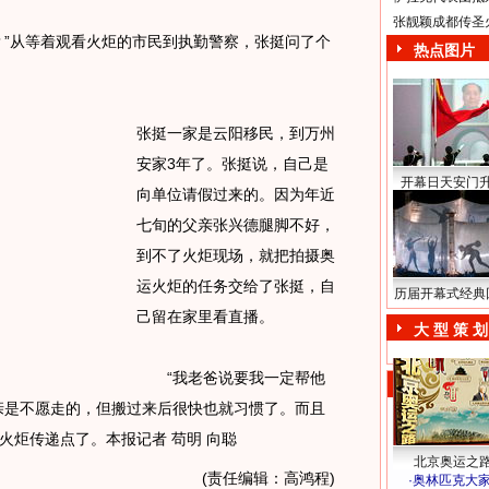
张靓颖成都传圣
”从等着观看火炬的市民到执勤警察，张挺问了个
热点图片
张挺一家是云阳移民，到万州
安家3年了。张挺说，自己是
开幕日天安门
向单位请假过来的。因为年近
七旬的父亲张兴德腿脚不好，
到不了火炬现场，就把拍摄奥
运火炬的任务交给了张挺，自
历届开幕式经典
己留在家里看直播。
大 型 策 划
“我老爸说要我一定帮他
亲是不愿走的，但搬过来后很快也就习惯了。而且
火炬传递点了。本报记者 苟明 向聪
北京奥运之
(责任编辑：高鸿程)
·
奥林匹克大