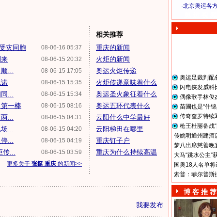
·
北京奥运各
奥 运 视 频
相关推荐
舞受灾同胞
重庆的新闻
08-06-16 05:37
到来
火炬的新闻
08-06-15 20:32
...
奥运火炬传递
08-06-15 17:05
奥运足裁判配
承诺
火炬传递意味着什么
08-06-15 15:35
闪电侠发威科
...
奥运圣火象征着什么
08-06-15 15:34
偶像歌手林俊
出第一棒
奥运五环代表什么
08-06-15 08:16
苗圃也是“什锦
传奇奎罗特续
...
云阳什么中学最好
08-06-15 04:31
枪王杜丽备战“
...
云阳梯田在哪里
08-06-15 04:20
传姚明通州建酒店
...
重庆钉子户
08-06-15 04:19
梦八出席慈善晚宴
...
重庆为什么持续高温
08-06-15 03:59
大马“跳水公主”
更多关于
张挺 重庆
的新闻>>
国奥18人名单将
索普：菲尔普斯
博 客 推 荐
我要发布