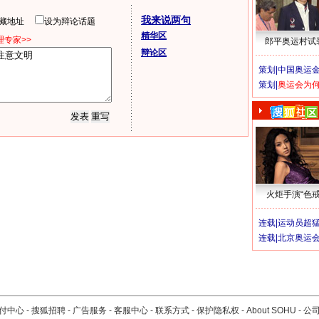
我来说两句
隐藏地址
设为辩论话题
精华区
专家>>
郎平奥运村试
辩论区
策划|
中国奥运金
策划|
奥运会为
火炬手演“色戒
连载|
运动员超
连载|
北京奥运
付中心
-
搜狐招聘
-
广告服务
-
客服中心
-
联系方式
-
保护隐私权
-
About SOHU
-
公