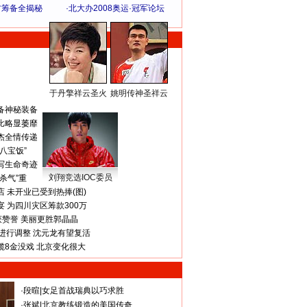
方筹备全揭秘
·
北大办2008奥运·冠军论坛
于丹擎祥云圣火
姚明传神圣祥云
体 育 热 点
备神秘装备
比略显萎靡
杰全情传递
八宝饭”
写生命奇迹
刘翔竞选IOC委员
杀气”重
 未开业已受到热捧(图)
 为四川灾区筹款300万
获赞誉 美丽更胜郭晶晶
进行调整 沈元龙有望复活
揽8金没戏 北京变化很大
·
段暄
|
女足首战瑞典以巧求胜
·
张斌
|
北京教练锻造的美国传奇