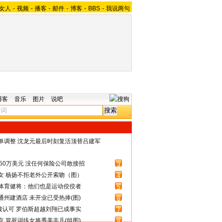
女人
-
视频
-
播客
-
邮件
-
博客
-
BBS
-
我说两句
博客
音乐
图片
说吧
名单调整 沈龙元最后时刻复活顶替吕建军
50万美元 没任何保险公司敢接招
3
女 杨扬不拒老外公开索吻（图）
4
体育健将：他们也是运动佼佼者
5
州建酒店 未开业已受热捧(图)
6
被认可 罗伯斯超越刘翔已成事实
7
 冒死训练女将秀美非凡(组图)
8