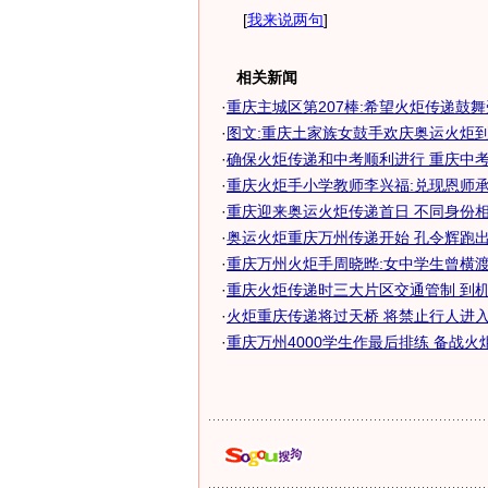
[
我来说两句
]
相关新闻
·
重庆主城区第207棒:希望火炬传递鼓
·
图文:重庆土家族女鼓手欢庆奥运火炬
·
确保火炬传递和中考顺利进行 重庆中考顺
·
重庆火炬手小学教师李兴福:兑现恩师
·
重庆迎来奥运火炬传递首日 不同身份相同
·
奥运火炬重庆万州传递开始 孔令辉跑
·
重庆万州火炬手周晓晔:女中学生曾横渡两
·
重庆火炬传递时三大片区交通管制 到机场
·
火炬重庆传递将过天桥 将禁止行人进入停
·
重庆万州4000学生作最后排练 备战火炬传