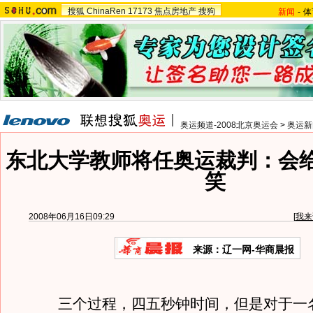
搜狐
ChinaRen
17173
焦点房地产
搜狗
新闻
-
体
奥运频道-2008北京奥运会
>
奥运新
东北大学教师将任奥运裁判：会
笑
2008年06月16日09:29
[
我来
来源：辽一网-华商晨报
三个过程，四五秒钟时间，但是对于一