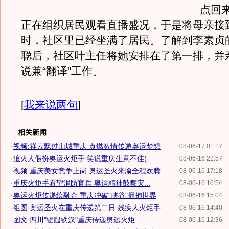
点回
正在组织居民观看直播盛况，于是将母亲接
时，社区里已经坐满了居民。了解到李素贞
聪后，社区叶主任将她安排在了第一排，并
说兼“翻译”工作。
[
我来说两句
]
相关新闻
·
视频:祥云飘过山城重庆 点燃激情传递奥运梦想
08-06-17 01:17
·
追火人假扮奥运火炬手 笑说重庆生意不佳(...
08-06-16 22:57
·
视频:重庆美女竞争上岗 奥运圣火来渝全程欢腾
08-06-16 17:18
·
重庆火炬手看望消防官兵 奥运精神鼓舞灾...
08-06-16 16:54
·
奥运火炬传递绘融合 重庆冲破"峡谷"拥抱世界
08-06-16 15:04
·
组图:奥运圣火在重庆传递第二日 残疾人火炬手
08-06-16 14:40
·
图文:四川"锯腿铁汉"重庆传递奥运火炬
08-06-16 12:36