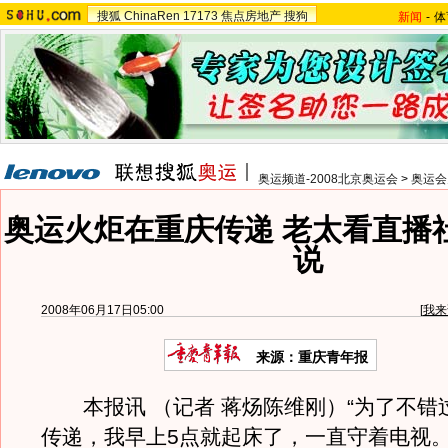
搜狐
ChinaRen
17173
焦点房地产
搜狗
新闻
-
体
奥运频道-2008北京奥运会
>
奥运会
奥运火炬在重庆传递 老太看直播
说
2008年06月17日05:00
[
我来
来源：重庆青年报
本报讯 （记者 蒋炀陈维刚）“为了不错
传递，我早上5点就起床了，一直守着电视。