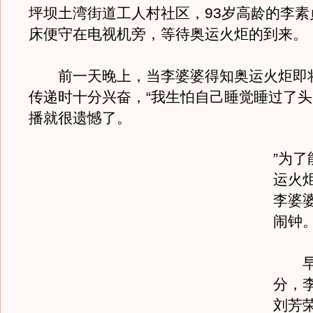
坪坝土湾街道工人村社区，93岁高龄的李素
床便守在电视机旁，等待奥运火炬的到来。
前一天晚上，当李婆婆得知奥运火炬即
传递时十分兴奋，“我生怕自己睡觉睡过了
播就很遗憾了。
”为
运火
李婆
闹钟
早上
分，
刘芳