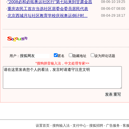
·
"2008必和必拓奥运社区行"第七站来到甘肃金昌
08-06-10 19:25
·
重庆农民工首次当选社区居委会委员居民代表
08-06-07 08:00
·
北京西城月坛社区教育学校庆祝奥运倒计时...
08-04-29 18:17
用户：
匿名
隐藏地址
设为辩论话题
*搜狗拼音输入法，中文处理专家>>
设置首页
-
搜狗输入法
-
支付中心
-
搜狐招聘
-
广告服务
-
客