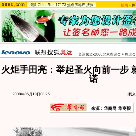
搜狐
ChinaRen
17173
焦点房地产
搜狗
新闻
-
体
奥运频道-2008北京奥运会
>
奥运会
火炬手田亮：举起圣火向前一步 
诺
2008年06月19日08:25
[
我来
来源：华商网-华商报