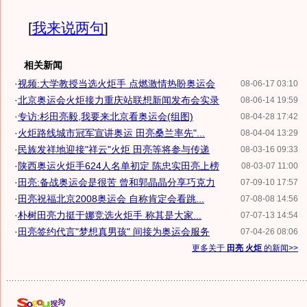
[
我来说两句
]
相关新闻
·
视频:大学教授当选火炬手 点燃激情热盼奥运会
08-06-17 03:10
·
北京奥运会火炬接力重庆站联想新闻发布会实录
08-06-14 19:59
·
专访:杉田亮毅,我要来北京看奥运会(组图)
08-04-28 17:42
·
火炬路线城市冠军宣讲奥运 田亮桑兰率先"...
08-04-04 13:29
·
民族发祥地迎接"祥云"火炬 田亮等将参与传递
08-03-16 09:33
·
陕西奥运火炬手624人名单初定 陈忠实田亮上榜
08-03-07 11:00
·
田亮:备战奥运会是很苦 曾和郭晶晶分享巧克力
07-09-10 17:57
·
田亮祝福北京2008奥运会 自称肯定会看跳...
07-08-08 14:56
·
朴树田亮力挺于娜竞选火炬手 称其是大家...
07-07-13 14:54
·
田亮签约代言"梦想真男孩" 间接为奥运会服务
07-04-26 08:06
更多关于
田亮 火炬
的新闻>>