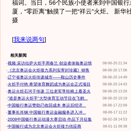
福词。当日，56个民族小使者来到中国银行
厦，“零距离”触摸了一把“祥云”火炬。 新华
摄
[
我来说两句
]
相关新闻
·
视频:采访拉萨火炬手周春兰 创业者体验奥运情
08-06-20 21:34
·
《北京奥运会火炬接力系列实寄封珍藏》销售
08-06-20 17:06
·
辽宁省奥运火炬传递城市——鞍山历史事件
08-06-20 14:49
·
火炬手付艳:希望体育舞蹈成为奥运会正式项目
08-06-20 14:43
·
奥运火炬石河子传递 三位老军垦轮椅上看圣火
08-06-20 13:26
·
"谁是奥运火炬手"大型体育互动节目在飞鹤...
08-06-20 10:19
·
中国银行奥运赞助已收回成本 奥运后经济...
08-06-17 22:09
·
董事长肖钢:中国银行奥运金融服务进入冲...
08-06-17 11:22
·
2008中国银行奥运动漫大赛启动 作品下月征集
08-02-28 14:53
·
中国银行成为北京奥运会火炬接力供应商
08-01-11 09:38