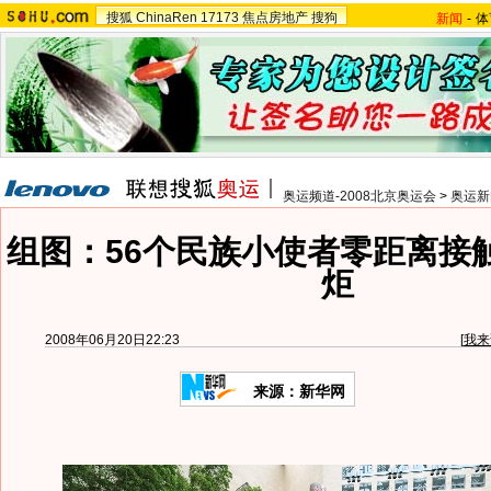
搜狐
ChinaRen
17173
焦点房地产
搜狗
新闻
-
体
奥运频道-2008北京奥运会
>
奥运新
组图：56个民族小使者零距离接
炬
2008年06月20日22:23
[
我来
来源：新华网