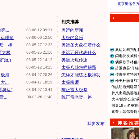
·
北京奥运各
奥 运 视 频
相关推荐
...
奥运的新闻
08-06-12 09:31
奥运理念
太极的音乐
08-06-06 12:50
最后一棒
奥运圣火象征着什么
08-05-27 12:33
奥运足裁判配
耍太极
奥运五环代表什么
08-05-25 21:16
闪电侠发威科
(图)
奥运火炬传递
08-05-22 14:12
偶像歌手林俊
太极八卦怎样解释
08-05-12 14:25
苗圃也是“什锦
太极扇
怎样才能练太极神功
传奇奎罗特续
08-04-27 20:26
枪王杜丽备战“
...
太极宗师
08-04-17 18:29
传姚明通州建酒店
看奥运"
陈正雷太极拳
08-04-07 13:41
梦八出席慈善晚宴
...
陈正雷老架一路
08-03-28 11:40
大马“跳水公主”
国奥18人名单将
索普：菲尔普斯
博 客 推 荐
我要发布