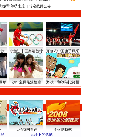
火振臂高呼 北京市传递线路公布
升旗
小董进中国奥运首球
开幕式中国旗手风采
回放
沙排宝贝热辣性感
游戏：和刘翔比跨栏
路
点亮我的奥运
圣火到我家
家庭
·
五环下的遗憾