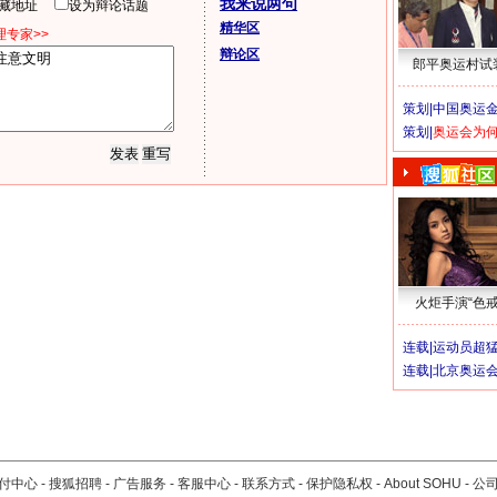
我来说两句
隐藏地址
设为辩论话题
精华区
专家>>
辩论区
郎平奥运村试
策划|
中国奥运金
策划|
奥运会为
火炬手演“色戒
连载|
运动员超
连载|
北京奥运
付中心
-
搜狐招聘
-
广告服务
-
客服中心
-
联系方式
-
保护隐私权
-
About SOHU
-
公