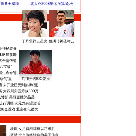
方筹备全揭秘
·
北大办2008奥运·冠军论坛
于丹擎祥云圣火
姚明传神圣祥云
体 育 热 点
备神秘装备
比略显萎靡
杰全情传递
八宝饭”
写生命奇迹
刘翔竞选IOC委员
杀气”重
 未开业已受到热捧(图)
 为四川灾区筹款300万
获赞誉 美丽更胜郭晶晶
进行调整 沈元龙有望复活
揽8金没戏 北京变化很大
·
段暄
|
女足首战瑞典以巧求胜
·
张斌
|
北京教练锻造的美国传奇