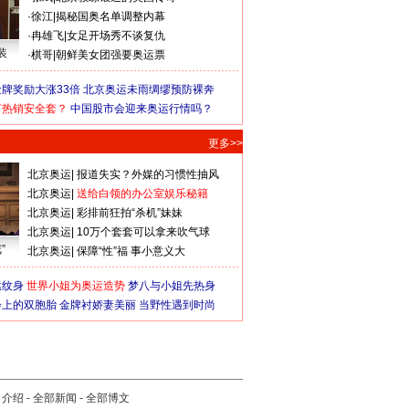
·
徐江
|
揭秘国奥名单调整内幕
·
冉雄飞
|
女足开场秀不谈复仇
装
·
棋哥
|
朝鲜美女团强要奥运票
牌奖励大涨33倍
北京奥运未雨绸缪预防裸奔
何热销安全套？
中国股市会迎来奥运行情吗？
更多>>
北京奥运
|
报道失实？外媒的习惯性抽风
北京奥运
|
送给白领的办公室娱乐秘籍
北京奥运
|
彩排前狂拍“杀机”妹妹
北京奥运
|
10万个套套可以拿来吹气球
”
北京奥运
|
保障“性”福 事小意义大
猛纹身
世界小姐为奥运造势
梦八与小姐先热身
会上的双胞胎
金牌衬娇妻美丽
当野性遇到时尚
司介绍
-
全部新闻
-
全部博文