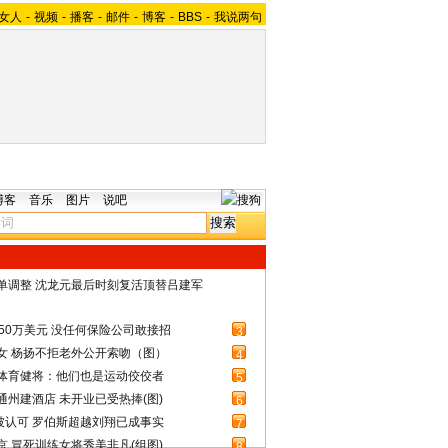
女人
-
视频
-
播客
-
邮件
-
博客
-
BBS
-
我说两句
博客
音乐
图片
说吧
名单调整 沈龙元最后时刻复活顶替吕建军
50万美元 没任何保险公司敢接招
3
女 杨扬不拒老外公开索吻（图）
4
体育健将：他们也是运动佼佼者
5
州建酒店 未开业已受热捧(图)
6
被认可 罗伯斯超越刘翔已成事实
7
 冒死训练女将秀美非凡(组图)
8