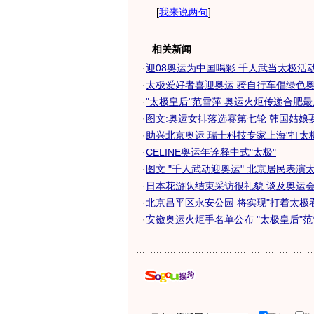
[
我来说两句
]
相关新闻
·
迎08奥运为中国喝彩 千人武当太极活动亮
·
太极爱好者喜迎奥运 骑自行车倡绿色
·
"太极皇后"范雪萍 奥运火炬传递合肥
·
图文:奥运女排落选赛第七轮 韩国姑娘
·
助兴北京奥运 瑞士科技专家上海"打太极"
·
CELINE奥运年诠释中式"太极"
·
图文:"千人武动迎奥运" 北京居民表演
·
日本花游队结束采访很礼貌 谈及奥运会大
·
北京昌平区永安公园 将实现"打着太极
·
安徽奥运火炬手名单公布 "太极皇后"范雪