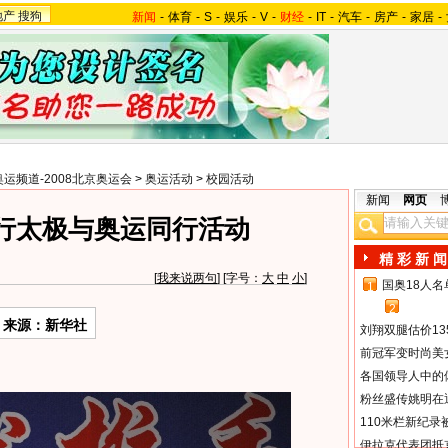
地产
搜狗
新闻
-
体育
-
S
-
娱乐
-
V
-
财经
-
IT
-
汽车
-
房产
-
家居
-
奥运频道-2008北京奥运会
>
奥运活动
>
校园活动
新闻
网页
行太极与奥运同行活动
精 彩 新 闻
[
我来说两句
] [字号：
大
中
小
]
国奥18人
1
2
来源：新华社
刘翔双腿估价13
前冠军变时尚美
各国领导人中的
粉丝盛传姚明在通
110米栏新纪录
伊拉克代表团抵京