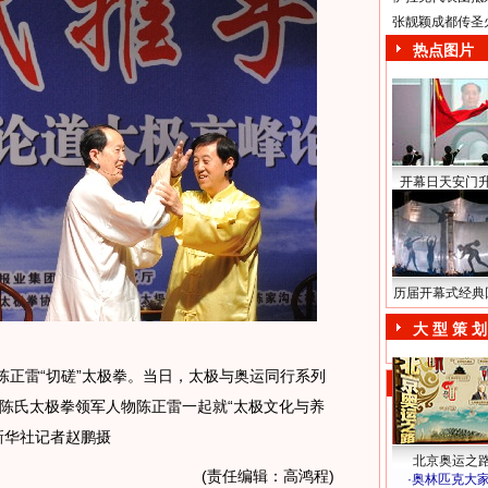
张靓颖成都传圣
热点图片
开幕日天安门
历届开幕式经典
大 型 策 划
陈正雷“切磋”太极拳。当日，太极与奥运同行系列
陈氏太极拳领军人物陈正雷一起就“太极文化与养
新华社记者赵鹏摄
北京奥运之
(责任编辑：高鸿程)
·
奥林匹克大