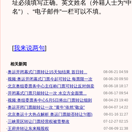
址必须填写正确。英文姓名（外籍人士为“
名”）、“电子邮件”一栏可以不填。
[
我来说两句
]
相关新闻
·
奥运开闭幕式门票转让15天知结果 首日转...
08-06-21 04:59
·
视频:奥运开闭幕式门票今起可转让 每票限一次
08-06-20 09:50
·
北京奥组委票务中心主任称门票可转让反对倒卖
08-06-18 18:17
·
开闭幕式门票只能转让一次 水立方全面禁...
08-06-17 09:54
·
视频:奥组委票务中心5月5日将出门票转让细则
08-04-23 19:40
·
奥运开闭门票能转让一次 "黄牛"依然"敬业"
08-04-07 14:22
·
北京奥运十大热点解析 奥运门票能否转让?(图)
08-01-16 11:27
·
三峡景区转让门票经营权被责整改
07-12-27 02:15
·
王府井转让东来顺股权
07-06-09 11:38