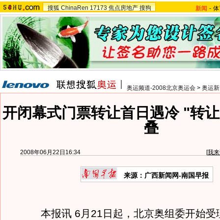
搜狐
ChinaRen
17173
焦点房地产
搜狗
新闻
-
体
奥运频道-2008北京奥运会
>
奥运新
开闭幕式门票转让首日遇冷 "转让
叠
2008年06月22日16:34
[
我来
来源：广西新闻网-南国早报
本报讯 6月21日起，北京奥组委开始受