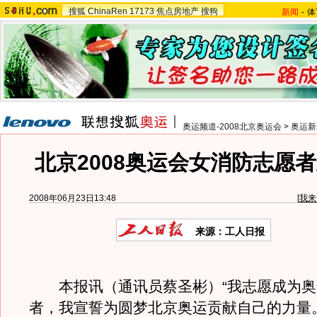
搜狐
ChinaRen
17173
焦点房地产
搜狗
新闻
-
体
奥运频道-2008北京奥运会
>
奥运新
北京2008奥运会女消防志愿
2008年06月23日13:48
[
我来
来源：工人日报
本报讯（通讯员蔡圣彬）“我志愿成为奥
者，我宣誓为圆梦北京奥运贡献自己的力量。