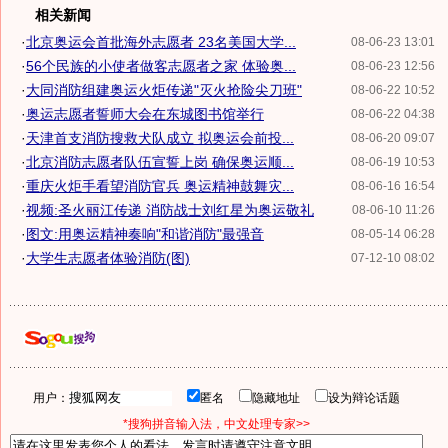
相关新闻
·
北京奥运会首批海外志愿者 23名美国大学...
08-06-23 13:01
·
56个民族的小使者做客志愿者之家 体验奥...
08-06-23 12:56
·
大同消防组建奥运火炬传递"灭火抢险尖刀班"
08-06-22 10:52
·
奥运志愿者誓师大会在东城图书馆举行
08-06-22 04:38
·
天津首支消防搜救犬队成立 拟奥运会前投...
08-06-20 09:07
·
北京消防志愿者队伍宣誓上岗 确保奥运顺...
08-06-19 10:53
·
重庆火炬手看望消防官兵 奥运精神鼓舞灾...
08-06-16 16:54
·
视频:圣火丽江传递 消防战士刘红星为奥运敬礼
08-06-10 11:26
·
图文:用奥运精神奏响"和谐消防"最强音
08-05-14 06:28
·
大学生志愿者体验消防(图)
07-12-10 08:02
用户：
匿名
隐藏地址
设为辩论话题
*搜狗拼音输入法，中文处理专家>>