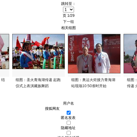
跳转至：
页
1/29
下一组
相关组图
 结
组图：圣火青海湖传递 起跑
组图：奥运火炬接力青海湖
组图
仪式上表演藏族舞蹈
站现场10:50准时开始
传递
用户名
匿名发表
隐藏地址