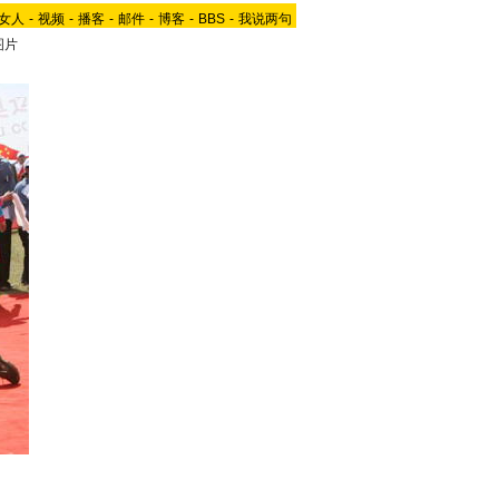
女人
-
视频
-
播客
-
邮件
-
博客
-
BBS
-
我说两句
图片