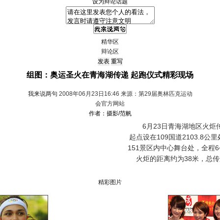
设为辩论话题
精华区
辩论区
组图：奥运圣火在青海湖传递 起跑仪式精彩现场
我来说两句
2008年06月23日16:46 来源：第29届奥林匹克运动
会官方网站
作者：摄影/范帆
6月23日青海湖地区火炬传
起点设在109国道2103.8
151景区内中心舞台处，全程
火炬的距离约为38米，总传
精彩图片