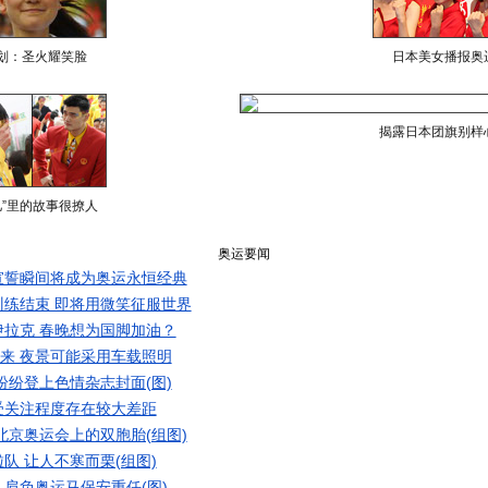
划：圣火耀笑脸
日本美女播报奥
揭露日本团旗别样
儿”里的故事很撩人
奥运要闻
宣誓瞬间将成为奥运永恒经典
练结束 即将用微笑征服世界
拉克 春晚想为国脚加油？
起来 夜景可能采用车载照明
纷纷登上色情杂志封面(图)
受关注程度存在较大差距
北京奥运会上的双胞胎(组图)
队 让人不寒而栗(组图)
 肩负奥运马保安重任(图)