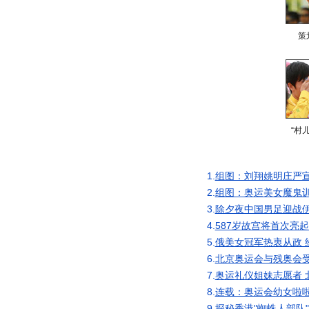
策
“村
1.
组图：刘翔姚明庄严
2.
组图：奥运美女魔鬼训
3.
除夕夜中国男足迎战伊
4.
587岁故宫将首次亮
5.
俄美女冠军热衷从政 
6.
北京奥运会与残奥会
7.
奥运礼仪姐妹志愿者 
8.
连载：奥运会幼女啦啦
9.
探秘香港"蜘蛛人部队"