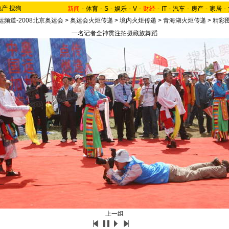
地产
搜狗
新闻
-
体育
-
S
-
娱乐
-
V
-
财经
-
IT
-
汽车
-
房产
-
家居
-
运频道-2008北京奥运会
>
奥运会火炬传递
>
境内火炬传递
>
青海湖火炬传递
>
精彩
一名记者全神贯注拍摄藏族舞蹈
上一组