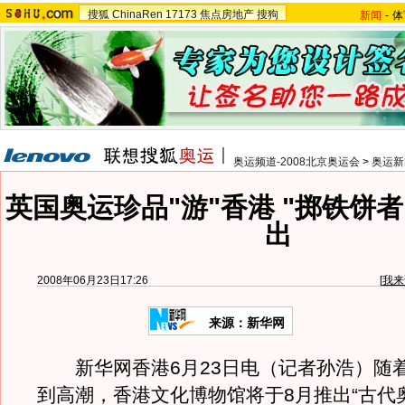
搜狐
ChinaRen
17173
焦点房地产
搜狗
新闻
-
体
奥运频道-2008北京奥运会
>
奥运新
英国奥运珍品"游"香港 "掷铁饼
出
2008年06月23日17:26
[
我来
来源：新华网
新华网香港6月23日电（记者孙浩）随
到高潮，香港文化博物馆将于8月推出“古代